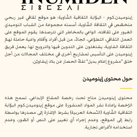
إينوميدن.كوم - البوّابة الثقافية الشّاوية؛ هو موقع ثقافي غير ربحي
متخصّص في الثقافة الشّاوية، أسسته مجموعة من الشباب النوميدي
الغيور على ثقافته، الواعي بالمخاطر التي تترصدها. يقوم الموقع على
العمل الثقافي، التطوّعي، الجادّ، من قبل أفراد وأقلام واعية حاملة لهمّ
الثقافة الشاوية، يشتغلون على التدوين فيها والترويج لها. يعمل فريق
إينوميدن على التأسيس لمشاريع أخرى في مختلف المجالات من أجل
خلق "مشروع إعلام بديل" لفكّ الحصار عن بلاد إيشاويّن.
حول محتوى إينوميدن
محتوى إينوميدن متاح تحت رخصة المشاع الإبداعي. تسمح هذه
الرّخصة بإعادة نشر المواد المنشورة على موقع إينوميدن.كوم البوّابة
الثقافية الشّاوية (النّسخة العربية) بشرط الإشارة إلى مصدرها بواسطة
رابط إلى الموقع، وعدم إجراء أي تغيير على النص أو الصّور، وعدم
استخدامه لأغراض تجارية.