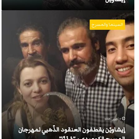
إيشاويّن
يقطفون
السينما والمسرح
العنقود
الذّهبي
لمهرجان
المسرح
الكوميدي
بـ”مْدْيَّا”
7 أكتوبر، 2015
إيشاويّن يقطفون العنقود الذّهبي لمهرجان