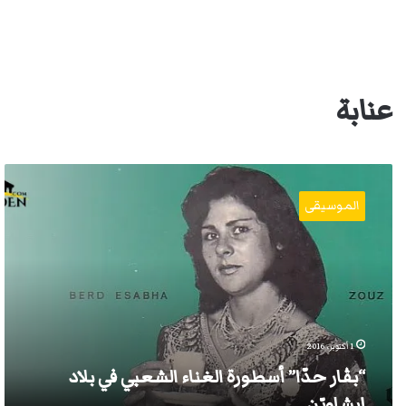
عنابة
“بڤار
حدّا”
الموسيقى
أسطورة
الغناء
الشعبي
في
بلاد
إيشاويّن
1 أكتوبر، 2016
“بڤار حدّا” أسطورة الغناء الشعبي في بلاد
إيشاويّن