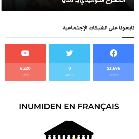
المسرح الكوميدي بـ”مْدْيَّا”
تابعونا على الشبكات الإجتماعية
6٬220
0
21٬696
متابعون
متابعون
متابعون