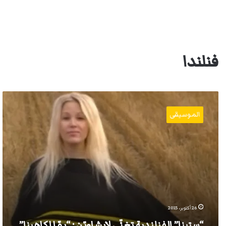
فنلندا
“ستينا”
الفنلندية
الموسيقى
تغنّي
لإيشاويّن
:
“يمّا
لكاهينا”
26 أكتوبر، 2015
“ستينا” الفنلندية تغنّي لإيشاويّن : “يمّا لكاهينا”