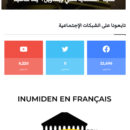
تابعونا على الشبكات الإجتماعية
6٬220
0
21٬696
متابعون
متابعون
متابعون