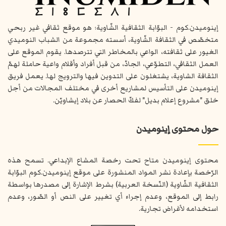
إينوميدن.كوم - البوّابة الثقافية الشّاوية؛ هو موقع ثقافي غير ربحي
متخصّص في الثقافة الشّاوية، أسسته مجموعة من الشباب النوميدي
الغيور على ثقافته، الواعي بالمخاطر التي تترصدها. يقوم الموقع على
العمل الثقافي، التطوّعي، الجادّ، من قبل أفراد وأقلام واعية حاملة لهمّ
الثقافة الشاوية، يشتغلون على التدوين فيها والترويج لها. يعمل فريق
إينوميدن على التأسيس لمشاريع أخرى في مختلف المجالات من أجل
خلق "مشروع إعلام بديل" لفكّ الحصار عن بلاد إيشاويّن.
حول محتوى إينوميدن
محتوى إينوميدن متاح تحت رخصة المشاع الإبداعي. تسمح هذه
الرّخصة بإعادة نشر المواد المنشورة على موقع إينوميدن.كوم البوّابة
الثقافية الشّاوية (النّسخة العربية) بشرط الإشارة إلى مصدرها بواسطة
رابط إلى الموقع، وعدم إجراء أي تغيير على النص أو الصّور، وعدم
استخدامه لأغراض تجارية.