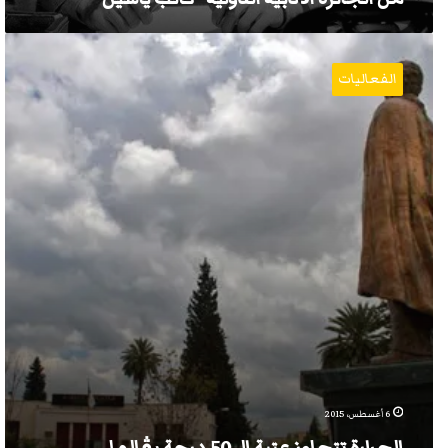
الحرارة
تتجاوز
الفعاليات
عتبة
الـ
50
درجة
بڨالما
6 أغسطس، 2015