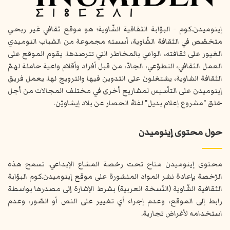
إينوميدن.كوم - البوّابة الثقافية الشّاوية؛ هو موقع ثقافي غير ربحي
متخصّص في الثقافة الشّاوية، أسسته مجموعة من الشباب النوميدي
الغيور على ثقافته، الواعي بالمخاطر التي تترصدها. يقوم الموقع على
العمل الثقافي، التطوّعي، الجادّ، من قبل أفراد وأقلام واعية حاملة لهمّ
الثقافة الشاوية، يشتغلون على التدوين فيها والترويج لها. يعمل فريق
إينوميدن على التأسيس لمشاريع أخرى في مختلف المجالات من أجل
خلق "مشروع إعلام بديل" لفكّ الحصار عن بلاد إيشاويّن.
حول محتوى إينوميدن
محتوى إينوميدن متاح تحت رخصة المشاع الإبداعي. تسمح هذه
الرّخصة بإعادة نشر المواد المنشورة على موقع إينوميدن.كوم البوّابة
الثقافية الشّاوية (النّسخة العربية) بشرط الإشارة إلى مصدرها بواسطة
رابط إلى الموقع، وعدم إجراء أي تغيير على النص أو الصّور، وعدم
استخدامه لأغراض تجارية.