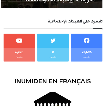
الحرارة تتجاوز عتبة الـ 50 درجة بڨالما
تابعونا على الشبكات الإجتماعية
6٬220
0
21٬696
متابعون
متابعون
متابعون