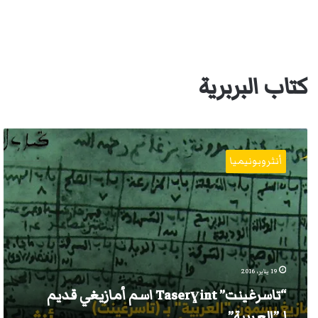
كتاب البربرية
“تاسرغينت”
Taserɣint
أنثروبونيميا
اسم
أمازيغي
قديم
لـ”العربية”
19 يناير، 2016
“تاسرغينت” Taserɣint اسم أمازيغي قديم
لـ”العربية”