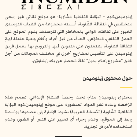
إينوميدن.كوم - البوّابة الثقافية الشّاوية؛ هو موقع ثقافي غير ربحي
متخصّص في الثقافة الشّاوية، أسسته مجموعة من الشباب النوميدي
الغيور على ثقافته، الواعي بالمخاطر التي تترصدها. يقوم الموقع على
العمل الثقافي، التطوّعي، الجادّ، من قبل أفراد وأقلام واعية حاملة لهمّ
الثقافة الشاوية، يشتغلون على التدوين فيها والترويج لها. يعمل فريق
إينوميدن على التأسيس لمشاريع أخرى في مختلف المجالات من أجل
خلق "مشروع إعلام بديل" لفكّ الحصار عن بلاد إيشاويّن.
حول محتوى إينوميدن
محتوى إينوميدن متاح تحت رخصة المشاع الإبداعي. تسمح هذه
الرّخصة بإعادة نشر المواد المنشورة على موقع إينوميدن.كوم البوّابة
الثقافية الشّاوية (النّسخة العربية) بشرط الإشارة إلى مصدرها بواسطة
رابط إلى الموقع، وعدم إجراء أي تغيير على النص أو الصّور، وعدم
استخدامه لأغراض تجارية.