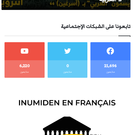
تابعونا على الشبكات الإجتماعية
6٬220
0
21٬696
متابعون
متابعون
متابعون