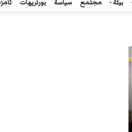
بيئة
مجتمع
سياسة
بورتريهات
ثامزغ