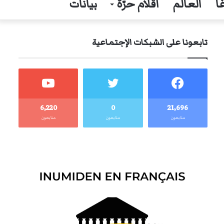
ا
العالم
أقلام حرّة
بيانات
تابعونا على الشبكات الإجتماعية
6٬220
0
21٬696
متابعون
متابعون
متابعون