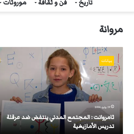
تاريخ
فن و ثقافة
موروثات
مروانة
ثامروانت
:
بيانات
المجتمع
المدني
ينتفض
ضد
عرقلة
تدريس
الأمازيغية
19 يوليو، 2016
ثامروانت : المجتمع المدني ينتفض ضد عرقلة
تدريس الأمازيغية