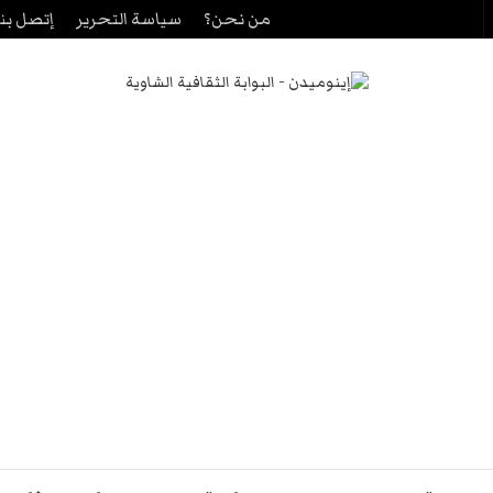
من نحن؟
سياسة التحرير
إتصل بنا
حث
ن