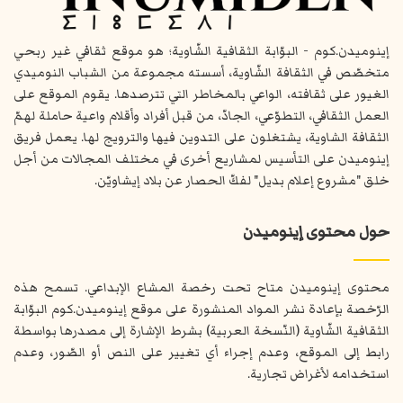
إينوميدن.كوم - البوّابة الثقافية الشّاوية؛ هو موقع ثقافي غير ربحي
متخصّص في الثقافة الشّاوية، أسسته مجموعة من الشباب النوميدي
الغيور على ثقافته، الواعي بالمخاطر التي تترصدها. يقوم الموقع على
العمل الثقافي، التطوّعي، الجادّ، من قبل أفراد وأقلام واعية حاملة لهمّ
الثقافة الشاوية، يشتغلون على التدوين فيها والترويج لها. يعمل فريق
إينوميدن على التأسيس لمشاريع أخرى في مختلف المجالات من أجل
خلق "مشروع إعلام بديل" لفكّ الحصار عن بلاد إيشاويّن.
حول محتوى إينوميدن
محتوى إينوميدن متاح تحت رخصة المشاع الإبداعي. تسمح هذه
الرّخصة بإعادة نشر المواد المنشورة على موقع إينوميدن.كوم البوّابة
الثقافية الشّاوية (النّسخة العربية) بشرط الإشارة إلى مصدرها بواسطة
رابط إلى الموقع، وعدم إجراء أي تغيير على النص أو الصّور، وعدم
استخدامه لأغراض تجارية.