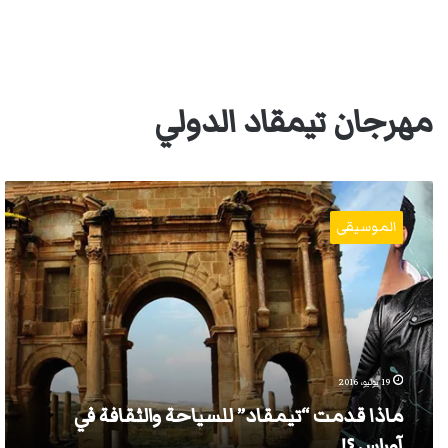
مهرجان تيمقاد الدولي
ماذا
قدمت
الموسيقى
“تيمقاد”
للسياحة
والثقافة
في
آوراس
؟!
19 يوليو، 2016
ماذا قدمت “تيمقاد” للسياحة والثقافة في
آوراس ؟!