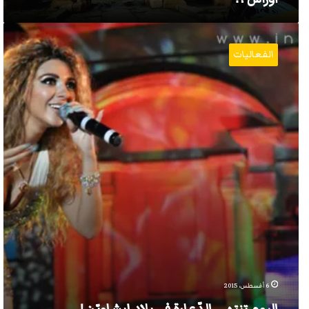
اليوم
تنتهي
الفعاليات
الدّعارة
في
بلاد
إيشاويّن
!…
6 أغسطس، 2015