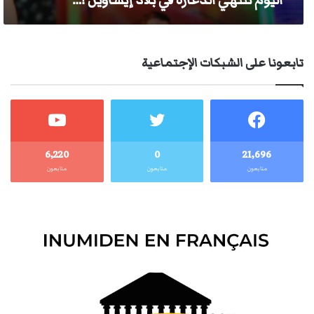
اليوم تنتهي الدّعارة في بلاد إيشاويّن !…
تابعونا على الشبكات الإجتماعية
6٬220
0
21٬696
متابعون
متابعون
متابعون