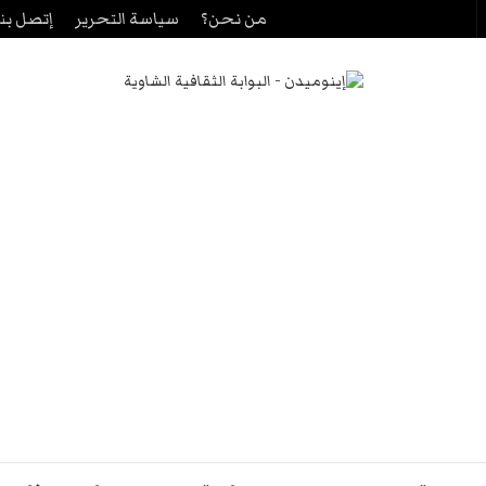
من نحن؟
سياسة التحرير
إتصل بنا
حث
ن