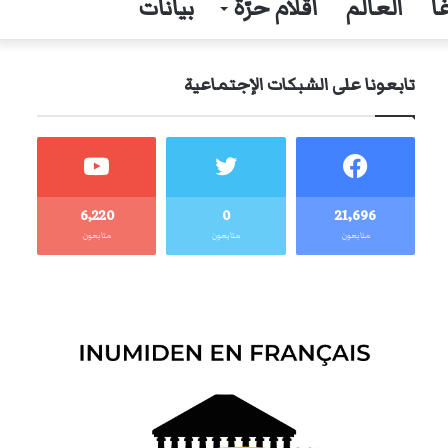
ا
العالم
أقلام حرّة
بيانات
تابعونا على الشبكات الإجتماعية
6٬220
0
21٬696
متابعون
متابعون
متابعون