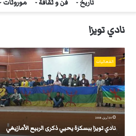
تاريخ
فن و ثقافة
موروثات
نادي تويزا
نادي
تويزا
الفعاليات
ببسكرة
يحيي
ذكرى
الربيع
الأمازيغي
20 أبريل، 2018
نادي تويزا ببسكرة يحيي ذكرى الربيع الأمازيغي