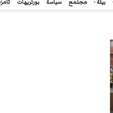
بيئة
مجتمع
سياسة
بورتريهات
ثامزغ