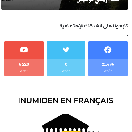
تابعونا على الشبكات الإجتماعية
6٬220
0
21٬696
متابعون
متابعون
متابعون