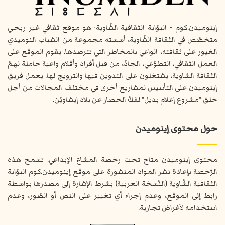
إينوميدن.كوم - البوّابة الثقافية الشّاوية؛ هو موقع ثقافي غير ربحي
متخصّص في الثقافة الشّاوية، أسسته مجموعة من الشباب النوميدي
الغيور على ثقافته، الواعي بالمخاطر التي تترصدها. يقوم الموقع على
العمل الثقافي، التطوّعي، الجادّ، من قبل أفراد وأقلام واعية حاملة لهمّ
الثقافة الشاوية، يشتغلون على التدوين فيها والترويج لها. يعمل فريق
إينوميدن على التأسيس لمشاريع أخرى في مختلف المجالات من أجل
خلق "مشروع إعلام بديل" لفكّ الحصار عن بلاد إيشاويّن.
حول محتوى إينوميدن
محتوى إينوميدن متاح تحت رخصة المشاع الإبداعي. تسمح هذه
الرّخصة بإعادة نشر المواد المنشورة على موقع إينوميدن.كوم البوّابة
الثقافية الشّاوية (النّسخة العربية) بشرط الإشارة إلى مصدرها بواسطة
رابط إلى الموقع، وعدم إجراء أي تغيير على النص أو الصّور، وعدم
استخدامه لأغراض تجارية.