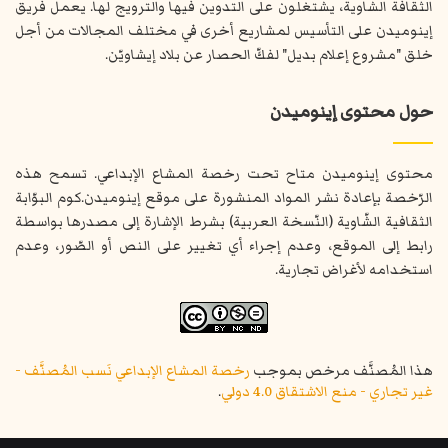
الثقافة الشاوية، يشتغلون على التدوين فيها والترويج لها. يعمل فريق
إينوميدن على التأسيس لمشاريع أخرى في مختلف المجالات من أجل
خلق "مشروع إعلام بديل" لفكّ الحصار عن بلاد إيشاويّن.
حول محتوى إينوميدن
محتوى إينوميدن متاح تحت رخصة المشاع الإبداعي. تسمح هذه
الرّخصة بإعادة نشر المواد المنشورة على موقع إينوميدن.كوم البوّابة
الثقافية الشّاوية (النّسخة العربية) بشرط الإشارة إلى مصدرها بواسطة
رابط إلى الموقع، وعدم إجراء أي تغيير على النص أو الصّور، وعدم
استخدامه لأغراض تجارية.
هذا المُصنَّف مرخص بموجب
رخصة المشاع الإبداعي نَسب المُصنَّف -
غير تجاري - منع الاشتقاق 4.0 دولي
.