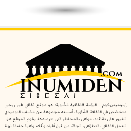
إينوميدن.كوم - البوّابة الثقافية الشّاوية؛ هو موقع ثقافي غير ربحي
متخصّص في الثقافة الشّاوية، أسسته مجموعة من الشباب النوميدي
الغيور على ثقافته، الواعي بالمخاطر التي تترصدها. يقوم الموقع على
العمل الثقافي، التطوّعي، الجادّ، من قبل أفراد وأقلام واعية حاملة لهمّ