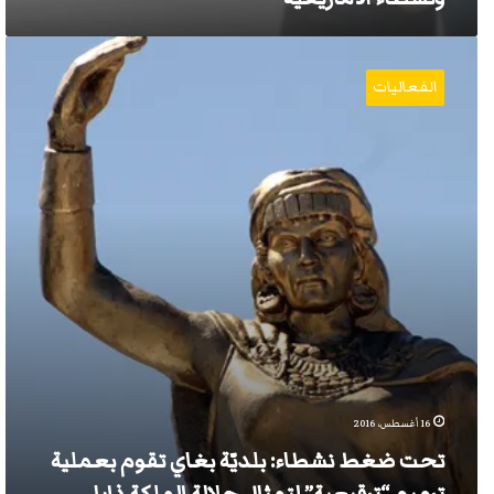
تحت
ضغط
الفعاليات
نشطاء:
بلديّة
بغاي
تقوم
بعملية
ترميم
“ترقيعية”
لتمثال
جلالة
الملكة
ذايا
16 أغسطس، 2016
تحت ضغط نشطاء: بلديّة بغاي تقوم بعملية