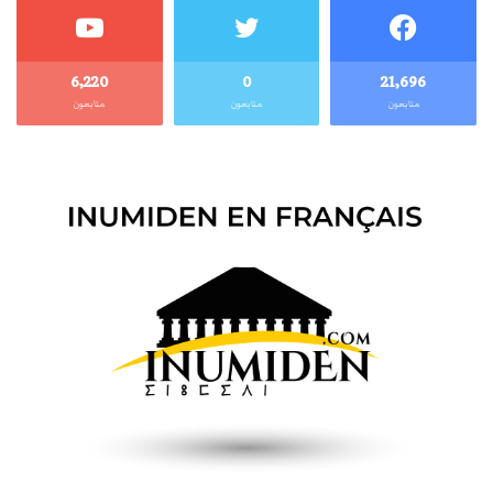
6٬220
0
21٬696
متابعون
متابعون
متابعون