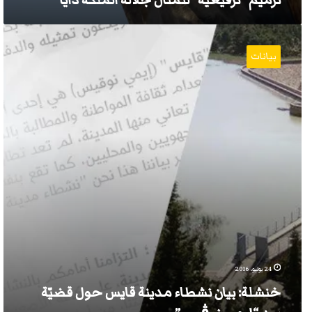
ترميم “ترقيعية” لتمثال جلالة الملكة ذايا
خنشلة:
بيان
بيانات
نشطاء
مدينة
قايس
حول
قضيّة
سد
“إيمي
نوڨيس”‬
24 يوليو، 2016
خنشلة: بيان نشطاء مدينة قايس حول قضيّة