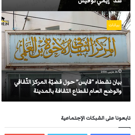
سد “إيمي نوڨيس”‬
بيان
نشطاء
بيانات
“قايس”
حول
قضيّة
المركز
الثّقافي
والوضع
العام
لقطاع
16 مارس، 2016
الثقافة
بيان نشطاء “قايس” حول قضيّة المركز الثّقافي
بالمدينة
والوضع العام لقطاع الثقافة بالمدينة
تابعونا على الشبكات الإجتماعية