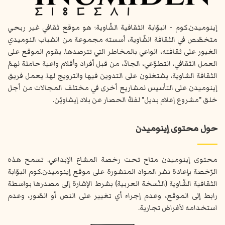
إينوميدن.كوم - البوّابة الثقافية الشّاوية؛ هو موقع ثقافي غير ربحي
متخصّص في الثقافة الشّاوية، أسسته مجموعة من الشباب النوميدي
الغيور على ثقافته، الواعي بالمخاطر التي تترصدها. يقوم الموقع على
العمل الثقافي، التطوّعي، الجادّ، من قبل أفراد وأقلام واعية حاملة لهمّ
الثقافة الشاوية، يشتغلون على التدوين فيها والترويج لها. يعمل فريق
إينوميدن على التأسيس لمشاريع أخرى في مختلف المجالات من أجل
خلق "مشروع إعلام بديل" لفكّ الحصار عن بلاد إيشاويّن.
حول محتوى إينوميدن
محتوى إينوميدن متاح تحت رخصة المشاع الإبداعي. تسمح هذه
الرّخصة بإعادة نشر المواد المنشورة على موقع إينوميدن.كوم البوّابة
الثقافية الشّاوية (النّسخة العربية) بشرط الإشارة إلى مصدرها بواسطة
رابط إلى الموقع، وعدم إجراء أي تغيير على النص أو الصّور، وعدم
استخدامه لأغراض تجارية.