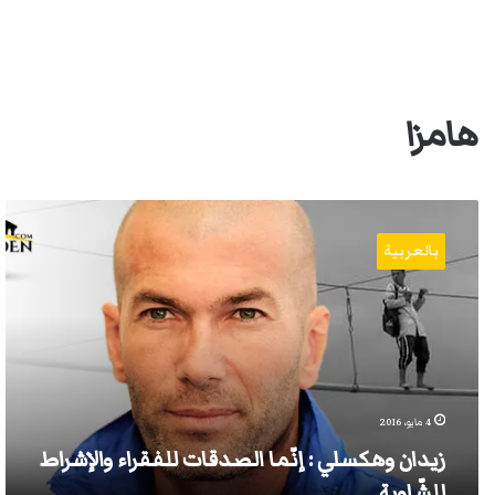
هامزا
زيدان
وهكسلي
بالعربية
:
إنّما
الصدقات
للفقراء
والإشراط
للشّاوية.
4 مايو، 2016
زيدان وهكسلي : إنّما الصدقات للفقراء والإشراط
للشّاوية.