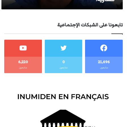
تابعونا على الشبكات الإجتماعية
6٬220
0
21٬696
متابعون
متابعون
متابعون