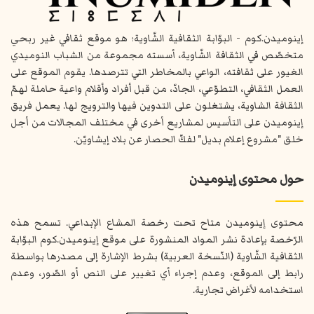
إينوميدن.كوم - البوّابة الثقافية الشّاوية؛ هو موقع ثقافي غير ربحي
متخصّص في الثقافة الشّاوية، أسسته مجموعة من الشباب النوميدي
الغيور على ثقافته، الواعي بالمخاطر التي تترصدها. يقوم الموقع على
العمل الثقافي، التطوّعي، الجادّ، من قبل أفراد وأقلام واعية حاملة لهمّ
الثقافة الشاوية، يشتغلون على التدوين فيها والترويج لها. يعمل فريق
إينوميدن على التأسيس لمشاريع أخرى في مختلف المجالات من أجل
خلق "مشروع إعلام بديل" لفكّ الحصار عن بلاد إيشاويّن.
حول محتوى إينوميدن
محتوى إينوميدن متاح تحت رخصة المشاع الإبداعي. تسمح هذه
الرّخصة بإعادة نشر المواد المنشورة على موقع إينوميدن.كوم البوّابة
الثقافية الشّاوية (النّسخة العربية) بشرط الإشارة إلى مصدرها بواسطة
رابط إلى الموقع، وعدم إجراء أي تغيير على النص أو الصّور، وعدم
استخدامه لأغراض تجارية.