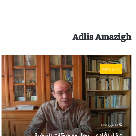
Adlis Amazigh
عمّار
نڨادي…
بورتريهات
رجل
ومحطّات
تاريخية.
27 مارس، 2015
عمّار نڨادي… رجل ومحطّات تاريخية.