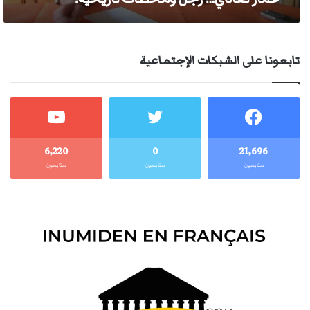
تابعونا على الشبكات الإجتماعية
6٬220
0
21٬696
متابعون
متابعون
متابعون