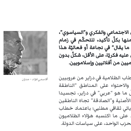
 الاجتماعي والفكري و”السياسوي”،
نها بكلّ تأكيد، للتحكّم في زمام
 ما يقال” في نجاعة أو فعاليّة هذا
عليه فكريّا، على الأقل، شكلّ بدون
ين من آفلانيين وإسلامويين.
ب الظلامية في دزاير من عروبيين
ڨاسمي فؤاد – مدوّن
والاحتواء على المناطق “الناطقة
لّ ما هو “عربي” في دزاير، تجسيدا
لأصلية و”الصادقة” تجاه الناطقين
هوياتي ثقافي مطلبي؛ باعتماد خطاب
على ما اكتسبه هؤلاء الظلاميون
زب الواحد، على سياسات الدولة.