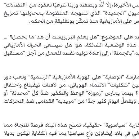
لأخيرة)، إلّا أنّه وبصفته وريثا شرعيّا لعقود من “النضالات”
 للميول “الجديدة” الذي تنتهجه المنظومة بمحاولتها تمزيغ
س على الأمازيغية منذ تمكّن بوتفليقة من الحكم.
ه على الموضوع: “هل يعلم البربريست أن هذا ما يحصل؟”…
ط هذه الوضعية الشائكة، هو: هل سيسعى الحراك الآمازيغي
 “بالجملة”، إلى إعادة توليد نفسه للعمل من أجل “مستقبل
ارسة “الوصاية” على الهوية الأمازيغية “الرسمية” ولعب دور
 “شكليات” الانتماء الهوياتي، من لافتات تيفيناغ واحتفال
 ؟ بينما يمارس “رموزه” الوعظ والتكفير ضدّ كلّ “محدثة” أو
يفعلُ اليومَ كثير جدّا من “مريديه” القدامى ضدّ التحرّكات
مقاربة “سياسوية” حقيقية، تمنح هذه البلاد فرصة للنجاة مما
في بلاد إيشاويّن واعٍ سياسيّا بما فيه الكفاية ليكون بديلا