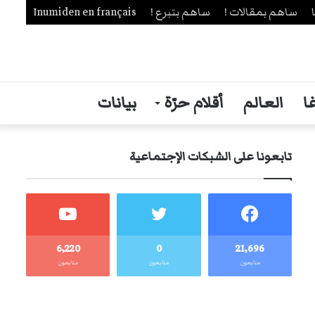
ساهم بمقالات !
ساهم بتبرع !
Inumiden en français
ا
العالم
أقلام حرّة
بيانات
تابعونا على الشبكات الإجتماعية
6٬220
0
21٬696
متابعون
متابعون
متابعون