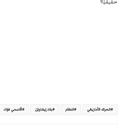
حقيقيّا؟
الحراك الأمازيغي
النظام
بلاد إيشاويّن
ڨاسمي فؤاد