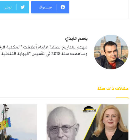
فيسبوك
تويتر
باسم عابدي
وساهمت سنة 2015 في تأسيس "البوابة الثقافية الشاوية"، المعروفة بـ إينوميدن.
مقالات ذات صلة