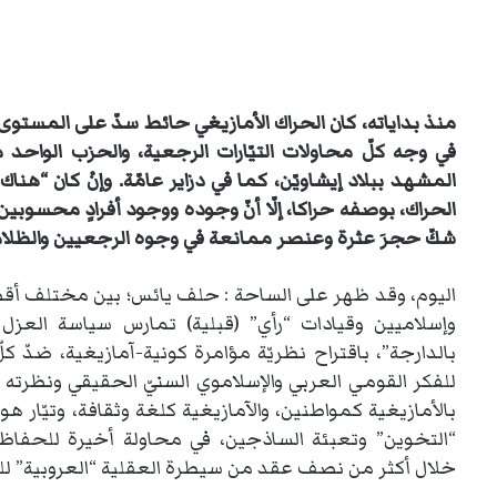
منذ بداياته، كان الحراك الأمازيغي حائط سدّ على المستوى
في وجه كلّ محاولات التيّارات الرجعية، والحزب الواحد م
المشهد ببلاد إيشاويّن، كما في دزاير عامّة. وإنْ كان “هناك
الحراك، بوصفه حراكا، إلّا أنّ وجوده ووجود أفرادٍ محسوبين 
شكّ حجرَ عثرة وعنصر ممانعة في وجوه الرجعيين والظلامي
اليوم، وقد ظهر على الساحة : حلف يائس؛ بين مختلف أقطا
وإسلاميين وقيادات “رأي” (قبلية) تمارس سياسة العزل 
بالدارجة”، باقتراح نظريّة مؤامرة كونية-آمازيغية، ضدّ ك
للفكر القومي العربي والإسلاموي السنيّ الحقيقي ونظرته ا
بالأمازيغية كمواطنين، والآمازيغية كلغة وثقافة، وتيّار 
“التخوين” وتعبئة الساذجين، في محاولة أخيرة للحفاظ 
خلال أكثر من نصف عقد من سيطرة العقلية “العروبية” للح