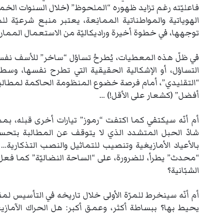
فاعليّته رغم تزايد ظهوره “الملحوظ” (خلال السنوات الخمس ا
الهوياتية والمواطناتية الممانِعة، يعتبر منبع شرعيّة
توجهها، في خطوة أخيرة وراديكاليّة من الاستعمال الممار
في ظلّ هذه المعطيات، يُطرحُ تساؤل “ساخر” للأسف نفس
التساؤل، أو الإشكالية الحقيقية التي تطرح نفسها، وس
“التقليدي”، أمام فرصة خضوع المنظومة الحاكمة لمطالبه
أفضل” (كشعار على الأقل!) …
أم أنّه سيكتفي كما اكتفت “رموز” تيارات أخرى قبله، بمم
شادّ الحبل المتشدد الذي لا يتوقف عن المطالبة بتحسين
بالأعياد الأمازيغية وتنصيب للتماثيل والنصب التذكارية…
“محدث” يطرأ، للضرورة، على “الساحة النضاليّة” كما فعل و
الشبّانية؟
أم أنّه سينخرط للمرّة الأولى خلال تاريخه في التأسيس ل
يحيط بها؟ ببساطة أكثر، وعمق أكبر: هل الحراك الآمازيغي 