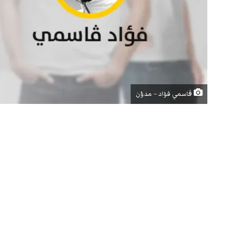
ڨاسمي فؤاد – مدوّن