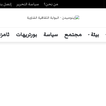
من نحن؟
سياسة التحرير
إتصل بنا
حث
ن
بيئة
مجتمع
سياسة
بورتريهات
ثامزغ