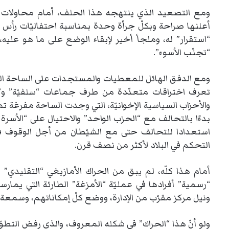
ومع التصعيد الذي ينتهجه هذا الحلف، أمام محاولات الم
“استقرار” له، وملجأ أخير لإبقاء الوضع على ما هو عليه، 
“تجنّب الأسوء”.
ومع الدفق الهائل للمعطيات والمستجدات على الساحة السياس
تعرف اختراقات متعدّدة من طرف جماعات “سلفيّة” و”شي
والأحزاب السياسية الإخوانيّة، التي وجدت الساحة مفرغة تم
بدءًا بالتحالف مع “الحزب الواحد” والاحتيال على “الأسرة 
استعدادا للتحالف حتى مع الشيّطان من أجل الوقوف 
التحكم في البلاد لأكثر من نصف قرن.
أمام هذا كلّه، لم يبق من الحراك الأمازيغي “التقليدي”
“رسمية” أفرادها في عمليّة “الأمزغة” الطارئة التي يمارس
ونيل مركز مقرّب من الإدارة، ووضع كلّ إمكاناتهم، وسمعة 
ولو أنّ هذا “الحراك” في شكله المعروف، والذي رفض التط