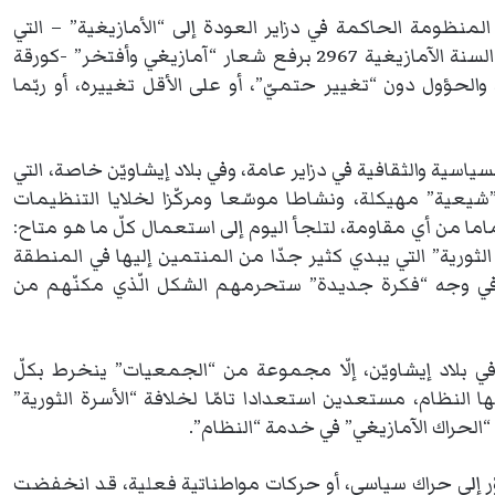
نظومة الحاكمة في دزاير العودة إلى “الأمازيغية” – التي
أعلنها صراحة وبكلّ جرأة وحدة بمناسبة احتفاليّات رأس السنة الآمازيغية 2967 برفع شعار “آمازيغي وأفتخر” -كورقة
والحؤول دون “تغيير حتميّ”، أو على الأقل تغييره، أو ربّما
ية والثقافية في دزاير عامة، وفي بلاد إيشاويّن خاصة، التي
عية” مهيكلة، ونشاطا موسّعا ومركّزا لخلايا التنظيمات
اما من أي مقاومة، لتلجأ اليوم إلى استعمال كلّ ما هو متاح:
الثورية” التي يبدي كثير جدّا من المنتمين إليها في المنطقة
في وجه “فكرة جديدة” ستحرمهم الشكل الّذي مكنّهم من
 في بلاد إيشاويّن، إلّا مجموعة من “الجمعيات” ينخرط بكلّ
ها النظام، مستعدين استعدادا تامّا لخلافة “الأسرة الثورية”
“الحراك الآمازيغي” في خدمة “النظام”.
وّر إلى حراك سياسي، أو حركات مواطناتية فعلية، قد انخفضت