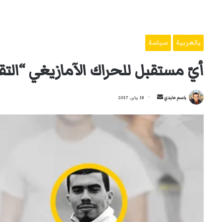
بالعربية
سياسة
أيّ مستقبل للحراك الآمازيغي “التقل
أرسل
باسم عابدي
18 يناير، 2017
بريدا
إلكترونيا