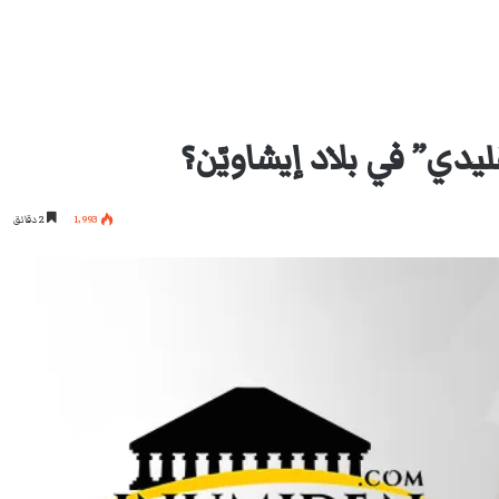
يدي” في بلاد إيشاويّن؟
1٬993
2 دقائق