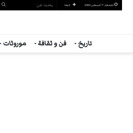
ب
الجمعة, 7 أغسطس 2026
تابعنا
ع
تاريخ
فن و ثقافة
موروثات