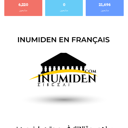
6٬220
0
21٬696
متابعون
متابعون
متابعون