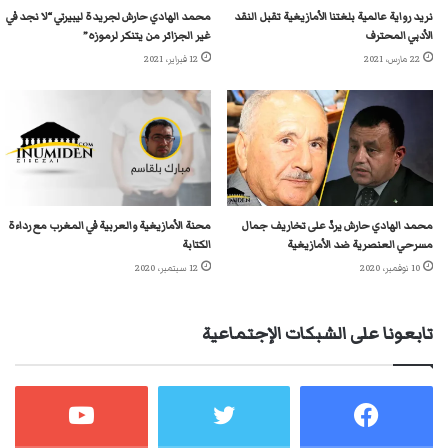
نريد رواية عالمية بلغتنا الأمازيغية تقبل النقد
محمد الهادي حارش لجريدة ليبيرتي “لا نجد في
الأدبي المحترف
غير الجزائر من يتنكر لرموزه”
22 مارس، 2021
12 فبراير، 2021
محمد الهادي حارش يردّ على تخاريف جمال
محنة الأمازيغية والعربية في المغرب مع رداءة
مسرحي العنصرية ضد الأمازيغية
الكتابة
10 نوفمبر، 2020
12 سبتمبر، 2020
تابعونا على الشبكات الإجتماعية