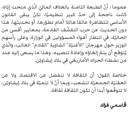
عموما ؛ أنّ الطبعة الثامنة بالغلاف الماليّ الّذي منحت إيّاه،
كانت ناجحة إلى حدّ كبير تنظيميّا، لكنْ يبقى القانون
الأساسي للتظاهرة عائقا هائلا أمام تطوّرها، أو تحديثها، هذا
دون الحديث عن حرب التقشّف القادمة، بمعايير أقسى من
الحاليّة، في انتظار أهواء المسؤولين في الوزارة، وعلى رأسهم
الوزير حول مهرجان “الأغنيّة” الشاوية “القادم” الغائب، والّذي
يُتوَقع أن يتمّ إلغاؤه وإعادة تنصيبه، وهذا ما يسعى إليه عدد
من نشطاء الحراك الأمازيغي في بلاد إيشاويّن.
خلاصة القول: أن الثقافة لا تنفصل عن الاقتصاد ولا عن
العقليّة الجمعيّة للشعب، وبما أنّ لا تنميّة في بلاد إيشاويّن،
لا تتوقّعوا أبدا أن تكون الثقافة ثقافة.
ڨاسمي فؤاد