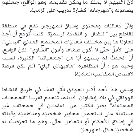
لأنَّ أغلبهم لا يملك ما يمكن تقديمه، وهو الواقع، جعلهم
يضعونه و”مهرجانه” كشارة تدريب على الرّماية.
ولأنّ فعاليّات ومحتوى وسياق المهرجان تقع في منطقة
تقاطع بين “النضال” و”الثقافة الرسميّة” كنت أتوقّع أن أجدَ
تعاونا ما بين مختلف فعاليّات المجتمع المدنيّ “الباتني”،
على الأقلّ حتّى لا أكون طمّاعا وأقول “الشّاوي”. لكنّ الواقع،
أنّ الحدثَ لم يستهو أيّا من “جمعياتنا” الكثيرة، لسبب
وحيد هو : أنّ التظاهرة “مافيهاش الباي” (لم تكن فرصة
لاقتناص المكاسب الماديّة).
ويبقى هذا أحد أكبر العوائق الّتي تقف في طريق النشاط
الهويّاتي في بلاد إيشاويّن، فبينما تنعدم تقريبا “الجمعيات
المستقلّة” يصرّ الكثير من الفاعلين في جمعيّات غير
مستقلّة على استعمال معايير شخصيّة ومناطقيّة وقبليّة
في إطلاق الأحكام أو التعامل حتّى، وهو ما تعرّضتُ له
شخصيّا خلال المهرجان.