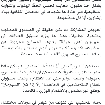
بشكل جدّ مقبول، فغابت لحسن الحظّ الهفوات والكوارث
التنظيميّة التي عادة ما نشهدها في المحافل الثقافية ببلاد
إيشاويّن، أيّا كان منظّموها.
العروض المشاركة، لم تكن حقيقة في المستوى المطلوب
بتظاهرة “وطنيّة”، وهذا ما يبرّره مسؤول العلاقات في
المهرجان “علي جبارة” بعزوف المسارح الجهويّة عن
المشاركة، لكونهم “لا يشعرون أنهم معنيّون بالأمازيغية”.
وحادثة المسرح الجهوي “قالمة”، ليست ببعيدة.
بعيدا عن “التبرير” يبقى أنّ التقشّف الحقيقي، لم يكن ماليّا
بقدر ما كان رسميّا، وإلّا كيف يمكن أن نفسّر غياب المسارح
الجهويّة؟ وغياب الوزير حتى عن الافتتاح؟ وغياب مسؤولي
القطاع المتجمّعين في العاصمة؟ إلّا إذا كان “المهرجان”
الوطنيّ غير مشمول بالاهتمام الوزاري .. كالعادة !.
لجنة التحكيم، التي تكوّنت من كوادر في مجالات مختلفة،