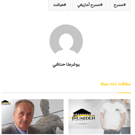
مسرح
مسرح أمازيغي
هباثنت
يوغرطا حناشي
مقالات ذات صلة