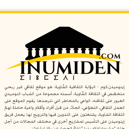
إينوميدن.كوم - البوّابة الثقافية الشّاوية؛ هو موقع ثقافي غير ربحي
متخصّص في الثقافة الشّاوية، أسسته مجموعة من الشباب النوميدي
الغيور على ثقافته، الواعي بالمخاطر التي تترصدها. يقوم الموقع على
العمل الثقافي، التطوّعي، الجادّ، من قبل أفراد وأقلام واعية حاملة لهمّ
الثقافة الشاوية، يشتغلون على التدوين فيها والترويج لها. يعمل فريق
إينوميدن على التأسيس لمشاريع أخرى في مختلف المجالات من أجل
خلق "مشروع إعلام بديل" لفكّ الحصار عن بلاد إيشاويّن.