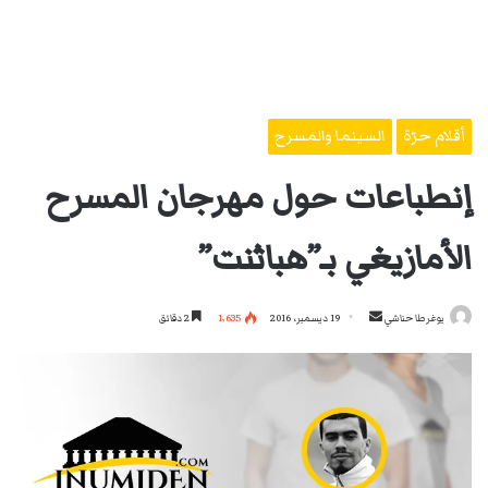
أقلام حرّة
السينما والمسرح
إنطباعات حول مهرجان المسرح
الأمازيغي بـ”هباثنت”
أرسل
يوغرطا حناشي
19 ديسمبر، 2016
1٬635
2 دقائق
بريدا
إلكترونيا