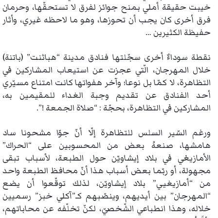
خيبت حقيقة أملي بمنح جوائز لفرق لا تستحقّها، وحرمان
فرق أخرى كان يجب أن تحوزها، وهو ما لاحظه غيري، وأثار
حفيظة الكثيرين …
نقطة سوداءٌ أخرى سجّلتها فنادق مدينة “هباثنت” (باتنة)
خلال المهرجان، الّتي عجزت عن استيعاب المشاركين في
التظاهرة، لا كمّا بل نوعا؛ وآخر هفواتها كانت امتناع مسيّري
أحد الفنادق عن تقديم وجبة الغداء للمقيمين به،
المشاركين في التظاهرة، بحجّة : “صلاة الجمعة !”.
ورغم السّير السلس للتظاهرة إلّا أنّ جوّا مشحونا ساد
هامشها، صنعهُ بعض من المحسوبين على “الحراك”
الأمازيغي في بلاد إيشاويّن حول الطبعة، لأسباب تبقى
مجهولة، أو ربّما بعض أسباب هذا أنّ محافظ الطبعة واحد
من “أمازيغيي” بلاد إيشاويّن، لذلك توقّعوا أن يضع
“المهرجان” بين أيديهم، وينصّبهم كـ”آكلي خبز” رسميين
خلاله، وهذا انطباعي الشّخصيّ، لكنّ تخلّفه عن محاباتهم،