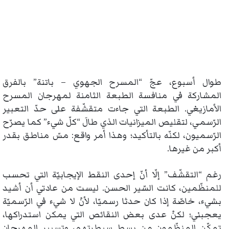
طوال أسبوع، عجّ “المسرح الجهوي – باتنة” بالفرق
المشاركة في منافسة الطبعة الثامنة لمهرجان المسرح
الأمازيغي. الطبعة التي جاءت متقشّفة على حدّ التعبير
الرّسمي، لتقليص الميزانيات الذي طالَ “كلّ شيء” كما يصرّح
الرّسميون، لكنّه بالتأكيد؛ وهذا أمر واقع: مسّ مناطق بقدر
أكبر من غيرها.
رغم “التقشّف” إلّا أنّ إحدى النقط الإيجابيّة التي تحسب
للمنظّمين، كانت السّير الحسن. ليست من عادتي أن أشيد
بشيء، خاصّة إذا كان حدثا رسميّا، لأنْ لا شيء في الرّسميّة
يعجبني؛ لكنْ عدى بعض النقائص التي يمكن استدراكها،
تمكّن المنظّمون من بسط سيطرتهم، وتسيير المهرجان