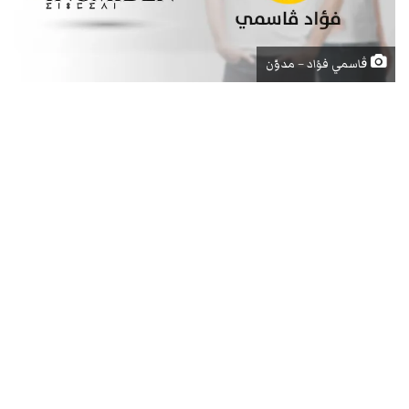
ڨاسمي فؤاد – مدوّن