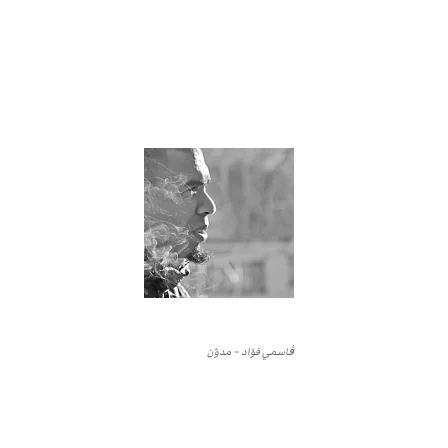
ڨاسمي فؤاد – مدوّن