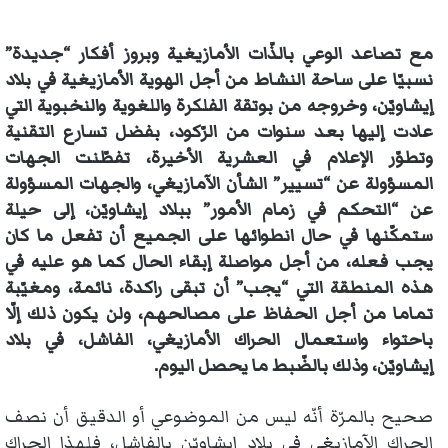
مع تصاعد الوعي بالذّات الأمازيغية وبروز أفكار “جديدة”
نسبيّا على ساحة النشاط من أجل الهوية الأمازيغية في بلاد
إيشاويّن، وخروجه من بوتقة الفلكرة واللغوية والنخبوية التي
عادت إليها بعد سنوات من الرّكود، بفضل تسارع التقنية
وتطوّر الإعلام في العشرية الأخيرة، تفطّنت الجهات
المسؤولة عن “تسيير” الشأن الآمازيغي، والجهات المسؤولة
عن “التحكم في زمام الأمور” ببلاد إيشاويّن، إلى حيلة
ستمكّنها في حال انطوائها على الجميع أن تفعل ما كان
يجب فعله، من أجل مواصلة إبقاء الحال كما هو عليه في
هذه المنطقة التي “يجب” أن تبقى راكدة، نائمة، ومغيّبة
تماما من أجل الحفاظ على مصالحهم، ولن يكون ذلك إلّا
باحتواء واستعمال الحراك الأمازيغي، الفاشل، في بلاد
إيشاويّن، وذلك بالضّبط ما يحصل اليوم.
صحيح بالمرّة أنّه ليس من الموضوعي أو الدقيق أن نصف
الحراك الآمازيغي في بلاد إيشاويّن بالفاشل، فلهذا الحراك