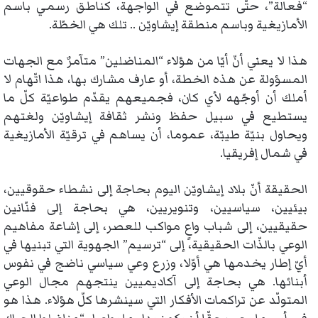
“فعالة”، حتّى تتموضع في الواجهة، كناطق رسمي باسم
الأمازيغية وباسم منطقة إيشاويّن .. تلك هي الخطّة.
هذا لا يعني أنّ أيّا من هؤلاء “المناضلين” متآمرٌ مع الجهات
المسؤولة عن هذه الخطة، أو عارف مشارك بها، هذا اتّهام لا
أملك أن أوجّهه لأي كان، فجميعهم يقدّم طواعيّة كلّ ما
يستطيع في سبيل حفظ ونشر ثقافة إيشاويّن ولغتهم
ويحاول بنيّة طيبّة، عموما، أن يساهم في ترقيّة الأمازيغية
في شمال إفريقيا.
الحقيقة أنّ بلاد إيشاويّن اليوم بحاجة إلى نشطاء حقوقيين،
بيئيين، سياسيين، وتنويريين، هي بحاجة إلى فنّانين
حقيقيين، إلى شباب واعٍ مواكب للعصر، إلى إشاعة مفاهيم
الوعي بالذّات الحقيقية، إلى “ترسيم” الجهوية التي تبنيها في
أيّ إطار يخدمها هي أوّلا، وزرع وعي سياسي ناضج في نفوس
أبنائها. هي بحاجة إلى آكاديميين ينتجهم مجال الوعي
المتولّد عن تراكمات الأفكار التي سينشرها كلّ هؤلاء. هذا هو