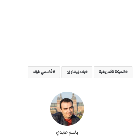
الحركة الأمازيغية
بلاد إيشاويّن
ڨاسمي فؤاد
باسم عابدي