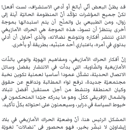
قد يظنّ البعض أنّي أبالغ أو أدعي الاستشراف، لست أفعل!
لكنّ جميع المؤشرات تؤكّد أنّ المنظومة الحاليّة آيلة إلى
زوال، ومن الطبيعي بل والملّح أن يتم استبدالها بموجة
أخرى ينتظرُ أن تسودَ، هذه الموجة هي الحراك الآمازيغي
الذي تنتشر أفكاره وتتوسّع نضالاته، والّذي أحاول أن أدلي
بدلوي في أمره، باعتباري أحد متبنّيه، بطريقة أو بأخرى.
إنّ أفكار الحراك الآمازيغي، ومفاهيم الهويّة والوعي بالذّات
الأمازيغية والشّاوية، التي بدأت في الانتشار بفضل وسائل
الاتصال الحديثة، تشكّل عمودا أساسيا لعملية تكوين نخبة
مجتمعيّة جديدة، ترفع لواء المطالبة وتدافع عن حقوق
وكيان المنطقة وتنشط من أجل مستقبل أفضل للبلاد
والشمال الإفريقي ككلّ. وهو ما يدركه جيّدا المتحكمون في
خيوط السياسة في دزاير، وسيعملون على احتوائه بكلّ تأكيد.
المشكل الرئيس هنا، أنّ وضعيّة الحراك الأمازيغي في بلاد
إيشاويّن لا تبشّر بخير، فهو محصور في “نضالات” لغويّة