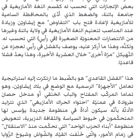
بعض الإنجازات التي تحسب له كقسم اللغة الآمازيغية في
جامعة باتنة، والضغط الذي أدّى بالمحافظة السامية
للأمازيغية لإعادة فتح باب “التفاوض” مع إيشاويّن وزيادة
عدد المناصب لتعليم اللغة الأمازيغية في ولاية باتنة وغيرها
من الانتصارات المعنويّة الصغيرة (في رأيي) التي تحسب له.
ولكنَّه، وهذا ما أركز عليه، يوصف بالفشل في رأيي لعجزه عن
التّهيكل “مرّة أخرى” خلال العشرية الأخيرة، وهذا يعدّ فشلا
قاعديّا.
هذا “الفشل القاعدي” هو بالضّبط ما ارتكزت إليه استراتيجية
تعامل “الأجهزة” الرسمية مع الوضع في بلاد إيشاويّن، وهو
تماما المركّب المفتاح والباب الخلفي أو مدخل حصان
طروادة في عمليّة “احتواء الحراك الأمازيغي” الذي تتزايد
الأدلّة بأنّه سيكون أداةً في منظومة جديدة يؤسس لها
المتحكّمون في خيوط السياسة والثقافة الدزيرية، لتعويض
منظومة “أبناء الحزب الواحد” التي تحكّمت منذ “الاستقلال”
في زمام الأمور، والّتي خَلَفت القيّاد والشّواش وشيوخ الزّوايا