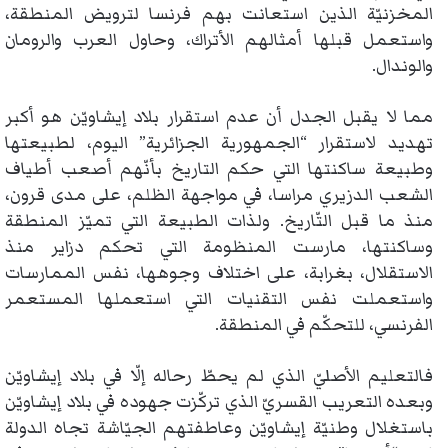
المخزنيّة الذين استعانت بهم فرنسا لترويض المنطقة،
واستعمل قبلها أمثالهم الأتراك، وحاول العرب والرومان
والوندال.
مما لا يقبل الجدل أن عدم استقرار بلاد إيشاويّن هو أكبر
تهديد لاستقرار “الجمهورية الجزائرية” اليوم، لطبيعتها
وطبيعة ساكنتها التي حكم التاريخ بأنّهم أصعب أطياف
الشعب الدزيري مراسا، في مواجهة الظلم، على مدى قرون،
منذ ما قبل التّاريخ. ولذات الطبيعة التي تميّز المنطقة
وساكنتها، مارست المنظومة التي تحكم دزاير منذ
الاستقلال، بغرابة، على اختلاف وجوهها، نفس الممارسات
واستعملت نفس التقنيات التي استعملها المستعمر
الفرنسي، للتحكّم في المنطقة.
فالتعليم الأصليّ الذي لم يحطّ رحاله إلّا في بلاد إيشاويّن
وبعده التعريب القسريّ الذي تركّزت جهوده في بلاد إيشاويّن
باستغلال وطنيّة إيشاويّن وعاطفتهم الجيّاشة تجاه الدولة