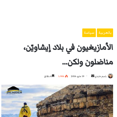
بالعربية
سياسة
الأمازيغيون في بلاد إيشاويّن،
مناضلون ولكن…
أرسل
باسم عابدي
19 مايو، 2016
1٬906
4 دقائق
بريدا
إلكترونيا