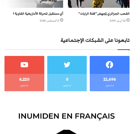
الشعب الجزائري يُجهض “فتنة الرايات”
أي مستقبل للحركة الأمازيغية الشاوية ؟
12 أبريل، 2019
2 أغسطس، 2018
تابعونا على الشبكات الإجتماعية
6٬220
0
21٬696
متابعون
متابعون
متابعون