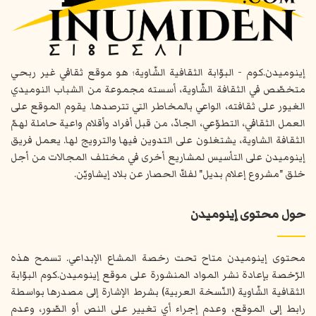
إينوميدن.كوم - البوّابة الثقافية الشّاوية؛ هو موقع ثقافي غير ربحي
متخصّص في الثقافة الشّاوية، أسسته مجموعة من الشباب النوميدي
الغيور على ثقافته، الواعي بالمخاطر التي تترصدها. يقوم الموقع على
العمل الثقافي، التطوّعي، الجادّ، من قبل أفراد وأقلام واعية حاملة لهمّ
الثقافة الشاوية، يشتغلون على التدوين فيها والترويج لها. يعمل فريق
إينوميدن على التأسيس لمشاريع أخرى في مختلف المجالات من أجل
خلق "مشروع إعلام بديل" لفكّ الحصار عن بلاد إيشاويّن.
حول محتوى إينوميدن
محتوى إينوميدن متاح تحت رخصة المشاع الإبداعي. تسمح هذه
الرّخصة بإعادة نشر المواد المنشورة على موقع إينوميدن.كوم البوّابة
الثقافية الشّاوية (النّسخة العربية) بشرط الإشارة إلى مصدرها بواسطة
رابط إلى الموقع، وعدم إجراء أي تغيير على النص أو الصّور، وعدم