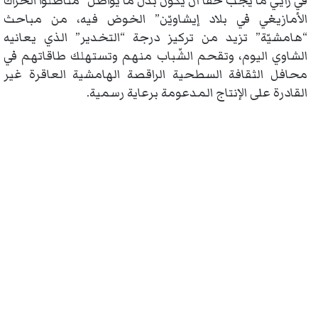
في رأيي ما يجب حقّا أن يكون بدل ما يواصل “مناضلوا الحراك
الأمازيغي في بلاد إيشاويّن” الخوض فيه، من مباحث
“هامشيّة” تزيد من تركيز درجة “التخدير” الذي يعانيه
الشاوي اليوم، وتقحم الشّباب منهم وتستهلك طاقاتهم في
محافل الثقافة السطحية الراقصة الهامشية العاقرة غير
القادرة على الإنتاج المدعومة برعاية رسمية.