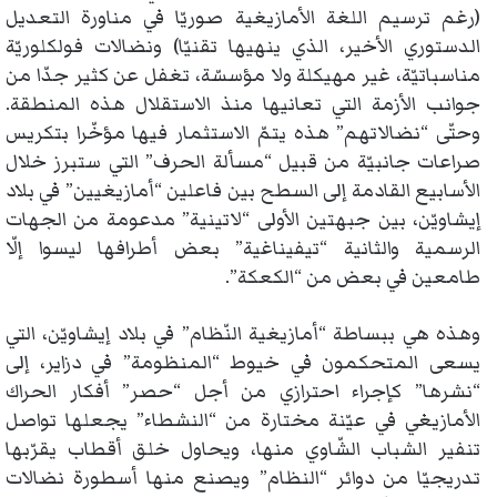
(رغم ترسيم اللغة الأمازيغية صوريّا في مناورة التعديل
الدستوري الأخير، الذي ينهيها تقنيّا) ونضالات فولكلوريّة
مناسباتيّة، غير مهيكلة ولا مؤسسّة، تغفل عن كثير جدّا من
جوانب الأزمة التي تعانيها منذ الاستقلال هذه المنطقة.
وحتّى “نضالاتهم” هذه يتمّ الاستثمار فيها مؤخّرا بتكريس
صراعات جانبيّة من قبيل “مسألة الحرف” التي ستبرز خلال
الأسابيع القادمة إلى السطح بين فاعلين “أمازيغيين” في بلاد
إيشاويّن، بين جبهتين الأولى “لاتينية” مدعومة من الجهات
الرسمية والثانية “تيفيناغية” بعض أطرافها ليسوا إلّا
طامعين في بعض من “الكعكة”.
وهذه هي ببساطة “أمازيغية النّظام” في بلاد إيشاويّن، التي
يسعى المتحكمون في خيوط “المنظومة” في دزاير، إلى
“نشرها” كإجراء احترازي من أجل “حصر” أفكار الحراك
الأمازيغي في عيّنة مختارة من “النشطاء” يجعلها تواصل
تنفير الشباب الشّاوي منها، ويحاول خلق أقطاب يقرّبها
تدريجيّا من دوائر “النظام” ويصنع منها أسطورة نضالات