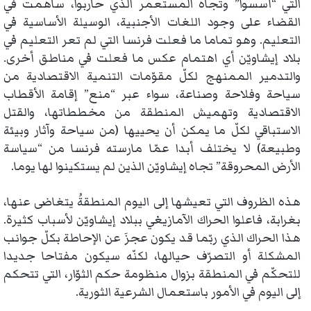
التي “أسسوا” وتجاه المستعمر الذي حاربوا، ساهمت في
القضاء على وجود اللغات الأجنبية، الوسيلة الأساسية في
التعليم. وهو تماما ما فعلت فرنسا التي لم تعر التعليم في
بلاد إيشاويّن أي اهتمام عكس ما فعلت في مناطق أخرى.
والتدمير الممنهج لكلّ مقوّمات التنمية الاقتصادية من
سياحة وفلاحة وصناعة، سواء عبر “منع” إقامة الأقطاب
الاقتصادية وتهميش المنطقة من مخططاتها، والقتل
الاستباقي لكلّ ما يمكن أن يحييها (من سياحة وآثار وبيئة
وطبيعة) لا يختلف أبدا عمّا مارسته فرنسا من “سياسة
الأرض المحروقة” تجاه إيشاويّن الذين لم يستكينوا لها يوما.
هذه الظروف التي تعيشها إلى اليوم المنطقةُ يتغاضى عنها،
بغرابة، فاعلوا الحراك الآمازيغي ببلاد إيشاويّن لأسباب كثيرة.
هذا الحراك الذي ربّما قد يكون عجزَ عن الإحاطة بكلّ جوانب
المشكلة أو التصرّف حيالها، لكنّه سيكون مفتاحا جديدا
للتحكّم في المنطقة بزوال منظومة حكم الثوّار، التي تتحكم
إلى اليوم في الأمور باستعمال الشرعية الثورية.