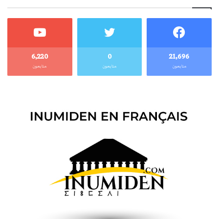
6٬220
0
21٬696
متابعون
متابعون
متابعون