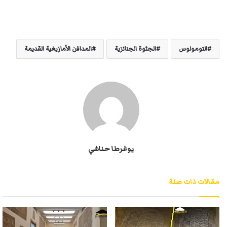
التومولوس
الجثوة الجنائزية
المدافن الأمازيغية القديمة
يوغرطا حناشي
مقالات ذات صلة