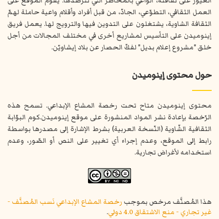
الغيور على ثقافته، الواعي بالمخاطر التي تترصدها. يقوم الموقع على
العمل الثقافي، التطوّعي، الجادّ، من قبل أفراد وأقلام واعية حاملة لهمّ
الثقافة الشاوية، يشتغلون على التدوين فيها والترويج لها. يعمل فريق
إينوميدن على التأسيس لمشاريع أخرى في مختلف المجالات من أجل
خلق "مشروع إعلام بديل" لفكّ الحصار عن بلاد إيشاويّن.
حول محتوى إينوميدن
محتوى إينوميدن متاح تحت رخصة المشاع الإبداعي. تسمح هذه
الرّخصة بإعادة نشر المواد المنشورة على موقع إينوميدن.كوم البوّابة
الثقافية الشّاوية (النّسخة العربية) بشرط الإشارة إلى مصدرها بواسطة
رابط إلى الموقع، وعدم إجراء أي تغيير على النص أو الصّور، وعدم
استخدامه لأغراض تجارية.
هذا المُصنَّف مرخص بموجب
رخصة المشاع الإبداعي نَسب المُصنَّف -
غير تجاري - منع الاشتقاق 4.0 دولي
.