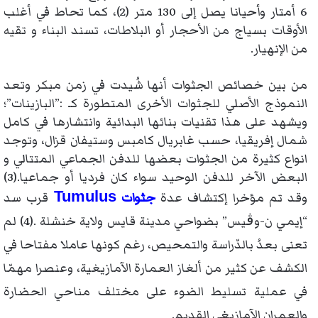
6 أمتار وأحيانا يصل إلى 130 متر (2)، كما تحاط في أغلب
الأوقات بسياج من الأحجار أو البلاطات، تسند البناء و تقيه
من الإنهيار.
من بين خصائص الجثوات أنها شُيدت في زمن مبكر وتعد
النموذج الأصلي للجثوات الأخرى المتطورة كـ :”البازينات”؛
ويشهد على هذا تقنيات بنائها البدائية وانتشارها في كامل
شمال إفريقيا، حسب غابريال كامبس وستيفان قزال، وتوجد
انواع كثيرة من الجثوات بعضها للدفن الجماعي المتتالي و
البعض الآخر للدفن الوحيد سواء كان فرديا أو جماعيا.(3)
Tumulus
وقد
تم مؤخرا إكتشاف عدة
جثوات
قرب سد
“إيمي ن-وڨيس” بضواحي مدينة قايس ولاية خنشلة .(4) لم
تعنى بعدُ بالدّراسة والتمحيص، رغم كونها عاملا مفتاحا في
الكشف عن كثير من ألغاز العمارة الآمازيغية، وعنصرا مهمّا
في عملية تسليط الضوء على مختلف مناحي الحضارة
والعمران الآمازيغي القديم.