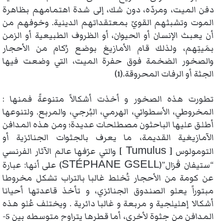
دفن الميت، ومردّه، دون شك، إلى شدة اهتمامهم بظاهرة
الموت وتشبثهم القويّ بمعتقداتهم الدينية. وخوفهم من
أن يعبث الإنسان أو الحيوان، أو الظروف الطبيعية أو الزمن
بمَيتِهم، ولذلك قام الأمازيغ بوضع رُكام من الأحجار
والصخور الضخمة فوق حفرة الميت، التي وضعت فيها
الجثة أو الرفات المحروقة.(1)
تطورت هذه الصخور و أخذت أشكالاً متنوعةً فمنها :
المخروطي، الأسطواني، الهرمي، البُرجي، والمربع. ولتنوعها
أطلق عليها الباحثون مصطلحات عديدة؛ ومن هذه المدافن
الآمازيغية القديمة، ما يعرف بالجثوات الجنائزية أو
Tumulus
التومولوس [
] والتي عرّفها عالم الآثار الفرنسي
STÉPHANE GSELL
“ستيفان ڨزال”(
) على أنها: عبارة
عن كومة من الأحجار تُخلط غالبا بالتراب تشكل مخروطا
مبتوراً يعلو الصندوق الجنائزي، و تأخذ قاعدتها أحيانا
أشكالا إهليلجية و مربعة و غالبا دائرية . ويختلف عُلو هذه
المدافن من جثوة لأخرى، أما قطرها يتراوح متوسطه بين 5-