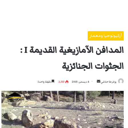
أركيولوجيا ومعمار
المدافن الآمازيغية القديمة I :
الجثوات الجنائزية
أرسل
يوغرطا حناشي
4 ديسمبر، 2015
2٬313
دقيقة واحدة
بريدا
إلكترونيا