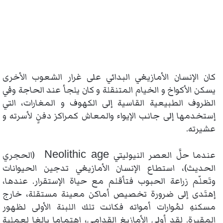
كان الإنسان الأمازيغي البدائي على غرار الشعوب الأخرى
يسكن الأكواخ و الخيام المتنقلة و كان يلجأ عند الحاجة وفي
الظروف الطبيعية القاسية إلى الكهوف و المغارات، التي
إستخدمها إلى جانب الإيواء والمعاش كمراكز دفنٍ لأسرته و
عشيرته.
Neolithic age
عندما حلَّ العصر النيوليتي
(الحجري
الحديث)، استطاع الإنسان الأمازيغي تدجين الحيوانات
وتَعلّم زراعة الحبوب فتأقلم مع حياة الإستقرار. عندها،
إهتَدى إلى ضرورة تخصيص أماكن معينة مستقلة، خارج
مسكنهِ لمُوارات أمواته فكانت تلك اللبنة الأولى لظهور
المقبرة. لقد أولى الأمازيغ القدامى، اهتماما بالغا لعملية