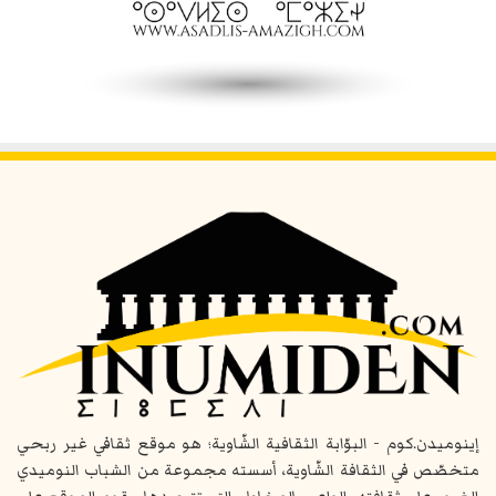
إينوميدن.كوم - البوّابة الثقافية الشّاوية؛ هو موقع ثقافي غير ربحي
متخصّص في الثقافة الشّاوية، أسسته مجموعة من الشباب النوميدي