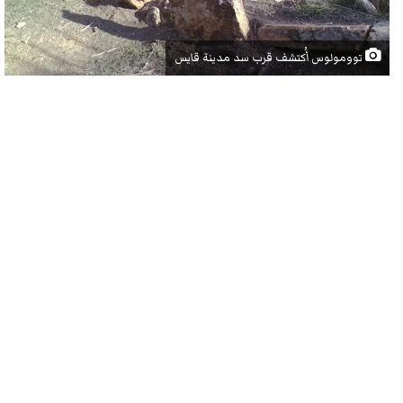
توومولوس أُكتشف قرب سد مدينة قايس