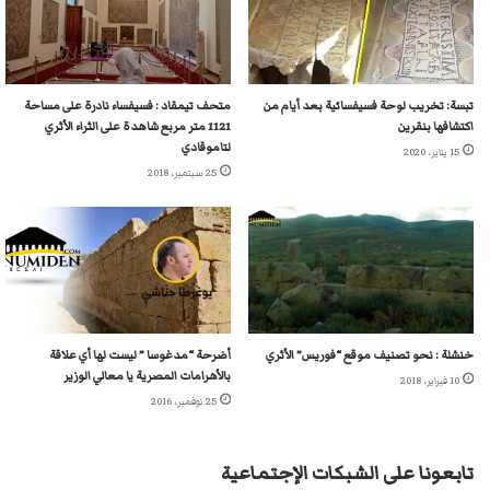
تبسة: تخريب لوحة فسيفسائية بعد أيام من
متحف تيمقاد : فسيفساء نادرة على مساحة
اكتشافها بنقرين
1121 متر مربع شاهدة على الثراء الأثري
لتاموقادي
15 يناير، 2020
25 سبتمبر، 2018
خنشلة : نحو تصنيف موقع “فوريس” الأثري
أضرحة “مدغوسا ” ليست لها أي علاقة
بالأهرامات المصرية يا معالي الوزير
10 فبراير، 2018
25 نوفمبر، 2016
تابعونا على الشبكات الإجتماعية