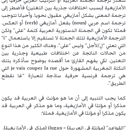
تتعذر ترجمة الجملة العربية أو التركيب العربي حرفيا إلى
الأمازيغية (بسبب اختلافات جذرية بين اللغتين) فأضطر إلى
ترجمة المعنى بشكل أمازيغي مقبول نحويا. وأحيانا تتوجب
ترجمة اسم عربي (noun) بفعل أمازيغي (verb) أو العكس.
فمثلا تكون في الجملة الدستورية العربية كلمة “على” ولكن
الترجمة الأمازيغية لتلك الجملة لا تستقيم إلا باستعمال “i”
التي تعني “لِ/لأجل” وليس “على”. وهناك الكثير من هذا النوع
من الحالات الناتجة عن اختلافات طبيعية وجذرية بين
اللغتين. لكي يفهم القارئ ما أقصده بوضوح سأذكره بتلك
النكتة المغربية المشهورة حول je vais couper la rue التي
هي ترجمة فرنسية حرفية ساذجة للعبارة “غا نقطع
الطريق”.
كما يجب التنبيه إلى أن ما هو مؤنث في العربية قد يكون
مذكرا أو مؤنثا في الأمازيغية، وما هو مذكر في العربية قد
يكون مذكرا أو مؤنثا في الأمازيغية. فمثلا:
“القواعد” (مؤنثة في العربية) = ilugan (مذكر في الأمازيغية).