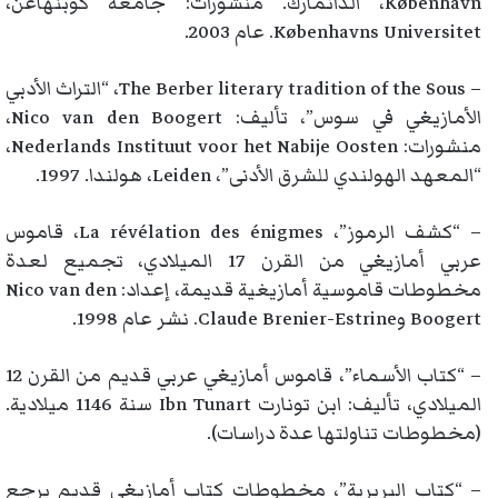
København، الدانمارك. منشورات: جامعة كوبنهاغن،
Københavns Universitet. عام 2003.
– The Berber literary tradition of the Sous، “التراث الأدبي
الأمازيغي في سوس”، تأليف: Nico van den Boogert،
منشورات: Nederlands Instituut voor het Nabije Oosten،
“المعهد الهولندي للشرق الأدنى”، Leiden، هولندا. 1997.
– “كشف الرموز”، La révélation des énigmes، قاموس
عربي أمازيغي من القرن 17 الميلادي، تجميع لعدة
مخطوطات قاموسية أمازيغية قديمة، إعداد: Nico van den
Boogert وClaude Brenier-Estrine. نشر عام 1998.
– “كتاب الأسماء”، قاموس أمازيغي عربي قديم من القرن 12
الميلادي، تأليف: ابن تونارت Ibn Tunart سنة 1146 ميلادية.
(مخطوطات تناولتها عدة دراسات).
– “كتاب البربرية”، مخطوطات كتاب أمازيغي قديم يرجع