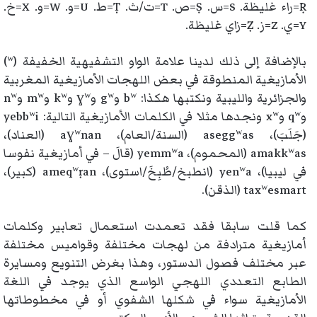
Ṛ=راء غليظة. S=س. Ṣ=ص. T=ت/ث. Ṭ=ط. U=و. W=و. X=خ.
Y=ي. Z=ز. Ẓ=زاي غليظة.
بالإضافة إلى ذلك لدينا علامة الواو التشفيهية الخفيفة (ʷ)
الأمازيغية المنطوقة في بعض اللهجات الأمازيغية المغربية
والجزائرية والليبية ونكتبها هكذا: bʷ وgʷ وɣʷ وkʷ وmʷ وnʷ
وqʷ وxʷ ونجدها مثلا في الكلمات الأمازيغية التالية: yebbʷi
(جَلَبَ)، aseggʷas (السنة/العام)، aɣʷnan (العناد)،
amakkʷas (المحموم)، yemmʷa (قالَ – في أمازيغية نفوسا
في ليبيا)، yenʷa (انطبخ/طُبِخَ/استوى)، ameqʷṛan (كبير)،
taxʷesmart (الذقن).
كما قلت سابقا فقد تعمدت استعمال تعابير وكلمات
أمازيغية مترادفة من لهجات مختلفة وقواميس مختلفة
عبر مختلف فصول الدستور، وهذا بغرض التنويع ومسايرة
الطابع التعددي اللهجي الواسع الذي يوجد في اللغة
الأمازيغية سواء في شكلها الشفوي أو في مخطوطاتها