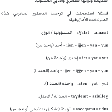
القديمة وتراثها الشعري والأدبي المكتوب.
فمثلا استعملت في ترجمة الدستور المغربي هذه
المترادفات الأمازيغية:
aɣalaf = tamasit = المسؤولية / الوزر.
ijen = iǧen = yan = yun = أحد (واحد من).
ict = yat = yut = إحدى (واحدة من).
ijjen = iǧǧen = yan = yun = واحد (العدد 1).
icten = yat = yut = واحدة (العدد 1).
taɣdemt = azlulleɣ = العدالة / العدل.
aseqqamu = udus = الهيئة (تشكيل تنظيمي أو مجلس).