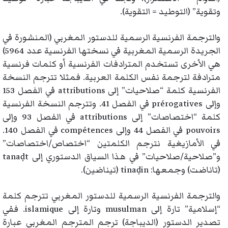
وتقوية” (التوطيد = التقوية).
والترجمة الفرنسية الرسمية للدستور المغربي (المنشورة في
الجريدة الرسمية المغربية في نسختها الفرنسية عدد 5964)
هي الأخرى تستخدم المترادفات الفرنسية أو كلمات فرنسية
مترادفة لترجمة نفس الكلمة العربية. فمثلا تترجم النسخة
الفرنسية كلمة “صلاحيات” إلى attributions في الفصل 153
وإلى prérogatives في الفصل 41. وتترجم النسخة الفرنسية
كلمة “اختصاصات” إلى attributions في الفصل 93 وإلى
pouvoirs في الفصل 44 وإلى compétences في الفصل 140.
في الأمازيغية نترجم الكلمتين “اختصاص/اختصاصات”
و”صلاحية/صلاحيات” في هذا السياق الدستوري إلى tanaḍt
(تاناضت) وجمعها: tinaḍin (تيناضين).
والترجمة الفرنسية الرسمية للدستور المغربي تترجم كلمة
“إسلامية” تارة إلى musulman وتارة إلى islamique. ففي
تصدير الدستور (الديباجة) ترجم المترجم المغربي عبارة