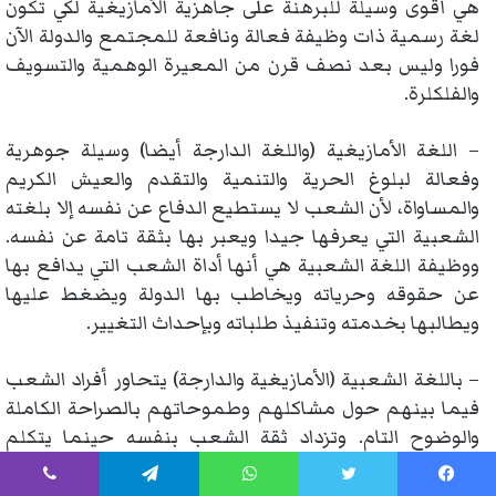
هي أقوى وسيلة للبرهنة على جاهزية الأمازيغية لكي تكون
لغة رسمية ذات وظيفة فعالة ونافعة للمجتمع والدولة الآن
فورا وليس بعد نصف قرن من المعيرة الوهمية والتسويف
والفلكلرة.
– اللغة الأمازيغية (واللغة الدارجة أيضا) وسيلة جوهرية
وفعالة لبلوغ الحرية والتنمية والتقدم والعيش الكريم
والمساواة، لأن الشعب لا يستطيع الدفاع عن نفسه إلا بلغته
الشعبية التي يعرفها جيدا ويعبر بها بثقة تامة عن نفسه.
ووظيفة اللغة الشعبية هي أنها أداة الشعب التي يدافع بها
عن حقوقه وحرياته ويخاطب بها الدولة ويضغط عليها
ويطالبها بخدمته وتنفيذ طلباته وبإحداث التغيير.
– باللغة الشعبية (الأمازيغية والدارجة) يتحاور أفراد الشعب
فيما بينهم حول مشاكلهم وطموحاتهم بالصراحة الكاملة
والوضوح التام. وتزداد ثقة الشعب بنفسه حينما يتكلم
ويتحاور ويكتب ويبدع باللغة الشعبية، وهذا ما يؤدي إلى
قدرة الشعب على التحكم بمصيره وبناء الديمقراطية (حكم
يسبوك
تويتر
واتساب
تيلقرام
ڤايبر