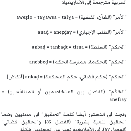
العربية مترجمة إلى الأمازيغية:
“الأمر” (الشأن، القضية) = aweẓlo = taɣawsa = talɣa
“الأمر” (الطلب الإجباري) = anaḍ = aneẓḍay
“الحكم” (السلطة) = anbaḍ = tanbaḍt = tirna
“الحكم” (الحكامة، ممارسة الحكم) = anebbeḍ
“الحكم” (حكم قضائي، حكم المحكمة) = ankaḍ [أنكاض].
“الحَكَم” (الفاصل بين المتخاصمين أو المتنافسين) =
anefray
ونجد في الدستور أيضا كلمة “تحقيق” في معنيين وهما
“تحقيق تنمية بشرية” (الفصل 35) و”تحقيق قضائي”
(الفصل 67). في الأمازيغية نعبر عن المعنيين هكذا: