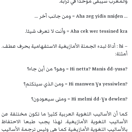
والمغرب سيبقى موحدا في ترابه.
… Aha zeg yidis nniḍen = ومن جانب آخر …
Aha cek wer tessined kra = وأنت لا تعرف شيئا.
– hi : أداة لبدء الجملة الأمازيغية الاستفهامية بحرف عطف.
أمثلة:
?Hi netta? Manis dd-yusa = وهو؟ من أين جاء؟
?Hi manwen ɣa yessiwlen = ومن الذي سيتكلم؟
?Hi melmi dd-ɣa dewlen = ومتى سيعودون؟
كما أن الأساليب اللغوية العربية كثيرا ما تكون مختلفة عن
الأساليب اللغوية الأمازيغية. لهذا يجب طبعا الاحتفاظ
بالأساليب اللغوية الأمازيغية كما هي وليس ترجمة الأساليب