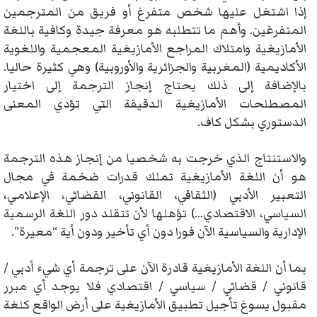
إذا اشتغل عليها شخص متفرغ أو فريق من المترجمين
المتفرغين. وأهم ما تتطلبه هو معرفة جيدة وكافية باللغة
الأمازيغية وامتلاك المراجع الأمازيغية المعجمية واللغوية
الأكاديمية (المغربية والجزائرية والأوروبية) وهي كثيرة حاليا.
بالإضافة إلى ذلك يحتاج إنجاز الترجمة إلى اختيار
المصطلحات الأمازيغية الدقيقة التي تؤدي المعنى
الدستوري بشكل كاف.
والاستنتاج الذي خرجت به شخصيا من إنجاز هذه الترجمة
هو أن اللغة الأمازيغية تملك قدرات ضخمة في مجال
التعبير الأدبي (الثقافي، القانوني، القضائي، الإعلامي،
السياسي، الاقتصادي…) تؤهلها لأن تتقلد دور اللغة الرسمية
الإدارية والسياسية الآن فورا دون أي تأخير ودون أية “معيرة”.
بما أن اللغة الأمازيغية قادرة الآن على ترجمة أي شيء أدبي /
قانوني / قضائي / سياسي / اقتصادي فلا يوجد أي مبرر
مقبول يسوغ تأجيل تطبيق الأمازيغية على أرض الواقع كلغة