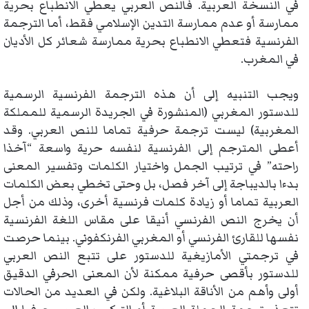
في النسخة العربية. فالنص العربي يعطي الانطباع بحرية
ممارسة أو عدم ممارسة التدين الإسلامي فقط، أما الترجمة
الفرنسية فتعطي الانطباع بحرية ممارسة شعائر كل الأديان
في المغرب.
ويجب التنبيه إلى أن هذه الترجمة الفرنسية الرسمية
للدستور المغربي (المنشورة في الجريدة الرسمية للمملكة
المغربية) ليست ترجمة حرفية تماما للنص العربي. وقد
أعطى المترجم إلى الفرنسية لنفسه حرية واسعة “آخذا
راحته” في ترتيب الجمل واختيار الكلمات وتفسير المعنى
بدءا بالديباجة إلى آخر فصل، بل وحتى تخطي بعض الكلمات
العربية تماما أو زيادة كلمات فرنسية أخرى، وذلك من أجل
أن يخرج النص الفرنسي أنيقا على مقاس اللغة الفرنسية
نفسها للقارئ الفرنسي أو المغربي الفرنكفوني. بينما حرصت
في ترجمتي الأمازيغية للدستور على تتبع النص العربي
للدستور بأقصى حرفية ممكنة لأن المعنى الحرفي الدقيق
أولى وأهم من الأناقة البلاغية. ولكن في العديد من الحالات