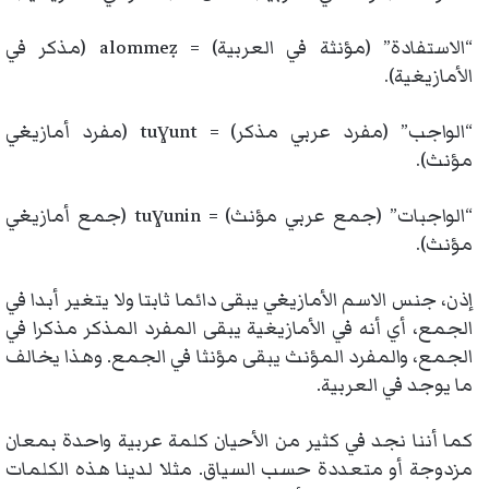
“الاستفادة” (مؤنثة في العربية) = alommeẓ (مذكر في
الأمازيغية).
“الواجب” (مفرد عربي مذكر) = tuɣunt (مفرد أمازيغي
مؤنث).
“الواجبات” (جمع عربي مؤنث) = tuɣunin (جمع أمازيغي
مؤنث).
إذن، جنس الاسم الأمازيغي يبقى دائما ثابتا ولا يتغير أبدا في
الجمع، أي أنه في الأمازيغية يبقى المفرد المذكر مذكرا في
الجمع، والمفرد المؤنث يبقى مؤنثا في الجمع. وهذا يخالف
ما يوجد في العربية.
كما أننا نجد في كثير من الأحيان كلمة عربية واحدة بمعان
مزدوجة أو متعددة حسب السياق. مثلا لدينا هذه الكلمات