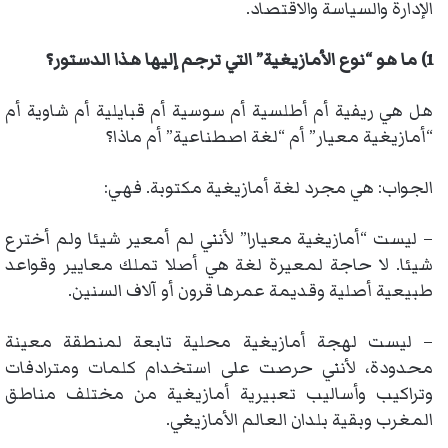
الإدارة والسياسة والاقتصاد.
1) ما هو “نوع الأمازيغية” التي ترجم إليها هذا الدستور؟
هل هي ريفية أم أطلسية أم سوسية أم قبايلية أم شاوية أم
“أمازيغية معيار” أم “لغة اصطناعية” أم ماذا؟
الجواب: هي مجرد لغة أمازيغية مكتوبة. فهي:
– ليست “أمازيغية معيارا” لأنني لم أمعير شيئا ولم أخترع
شيئا. لا حاجة لمعيرة لغة هي أصلا تملك معايير وقواعد
طبيعية أصلية وقديمة عمرها قرون أو آلاف السنين.
– ليست لهجة أمازيغية محلية تابعة لمنطقة معينة
محدودة، لأنني حرصت على استخدام كلمات ومترادفات
وتراكيب وأساليب تعبيرية أمازيغية من مختلف مناطق
المغرب وبقية بلدان العالم الأمازيغي.