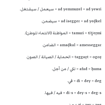
ad yemmuzel = ad yewri = سيعمل / سيشتغل.
ad isegger = ad yeḍkel = سيضمن.
tamuri = tiɣeṛmi = المواطَنة (الانتماء للوطن).
amaḍkal = amesseggar = الضامن.
taggaẓt = ogoẓ = الحماية / الصيانة / الصون.
afad = ḥuma = لكي / من أجل.
di = dey = deg = في.
di-s = dey-s = deg-s = فيه / فيها.
zi = zey = zeg = مِن.