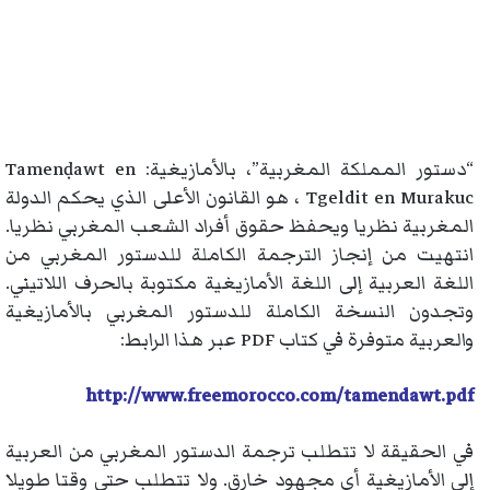
“دستور المملكة المغربية”، بالأمازيغية: Tamenḍawt en
Tgeldit en Murakuc ، هو القانون الأعلى الذي يحكم الدولة
المغربية نظريا ويحفظ حقوق أفراد الشعب المغربي نظريا.
انتهيت من إنجاز الترجمة الكاملة للدستور المغربي من
اللغة العربية إلى اللغة الأمازيغية مكتوبة بالحرف اللاتيني.
وتجدون النسخة الكاملة للدستور المغربي بالأمازيغية
والعربية متوفرة في كتاب PDF عبر هذا الرابط:
http://www.freemorocco.com/tamendawt.pdf
في الحقيقة لا تتطلب ترجمة الدستور المغربي من العربية
إلى الأمازيغية أي مجهود خارق. ولا تتطلب حتى وقتا طويلا