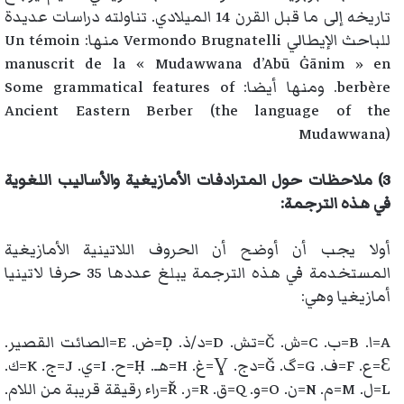
تاريخه إلى ما قبل القرن 14 الميلادي. تناولته دراسات عديدة
للباحث الإيطالي Vermondo Brugnatelli منها: Un témoin
manuscrit de la « Mudawwana d’Abū Ġānim » en
berbère. ومنها أيضا: Some grammatical features of
Ancient Eastern Berber (the language of the
Mudawwana)
3) ملاحظات حول المترادفات الأمازيغية والأساليب اللغوية
في هذه الترجمة:
أولا يجب أن أوضح أن الحروف اللاتينية الأمازيغية
المستخدمة في هذه الترجمة يبلغ عددها 35 حرفا لاتينيا
أمازيغيا وهي:
A=ا. B=ب. C=ش. Č=تش. D=د/ذ. Ḍ=ض. E=الصائت القصير.
Ɛ=ع. F=ف. G=گ. Ǧ=دج. Ɣ=غ. H=هـ. Ḥ=ح. I=ي. J=ج. K=ك.
L=ل. M=م. N=ن. O=و. Q=ق. R=ر. Ř=راء رقيقة قريبة من اللام.