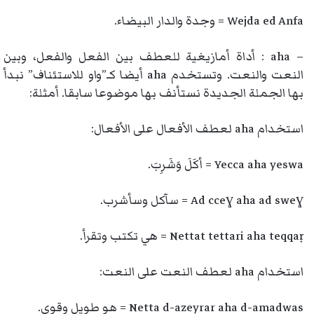
Wejda ed Anfa = وجدة والدار البيضاء.
– aha : أداة أمازيغية للعطف بين الفعل والفعل، وبين
النعت والنعت. وتستخدم aha أيضا كـ”واو للاستئناف” نبدأ
بها الجملة الجديدة نستأنف بها موضوعا سابقا. أمثلة:
استخدام aha لعطف الأفعال على الأفعال:
Yecca aha yeswa = أكَلَ وَشَرِبَ.
Ad cceɣ aha ad sweɣ = سآكل وسأشرب.
Nettat tettari aha teqqaṛ = هي تكتب وتقرأ.
استخدام aha لعطف النعت على النعت:
Netta d-azeyrar aha d-amadwas = هو طويل وقوي.