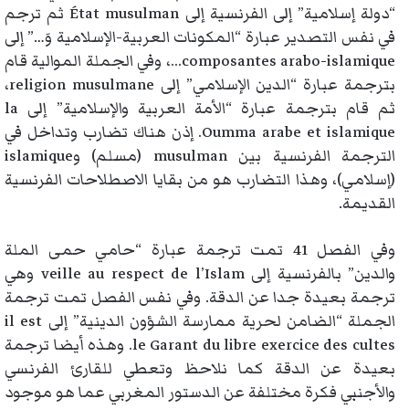
“دولة إسلامية” إلى الفرنسية إلى État musulman ثم ترجم
في نفس التصدير عبارة “المكونات العربية-الإسلامية وَ…” إلى
composantes arabo-islamique…، وفي الجملة الموالية قام
بترجمة عبارة “الدين الإسلامي” إلى religion musulmane،
ثم قام بترجمة عبارة “الأمة العربية والإسلامية” إلى la
Oumma arabe et islamique. إذن هناك تضارب وتداخل في
الترجمة الفرنسية بين musulman (مسلم) وislamique
(إسلامي)، وهذا التضارب هو من بقايا الاصطلاحات الفرنسية
القديمة.
وفي الفصل 41 تمت ترجمة عبارة “حامي حمى الملة
والدين” بالفرنسية إلى veille au respect de l’Islam وهي
ترجمة بعيدة جدا عن الدقة. وفي نفس الفصل تمت ترجمة
الجملة “الضامن لحرية ممارسة الشؤون الدينية” إلى il est
le Garant du libre exercice des cultes. وهذه أيضا ترجمة
بعيدة عن الدقة كما نلاحظ وتعطي للقارئ الفرنسي
والأجنبي فكرة مختلفة عن الدستور المغربي عما هو موجود