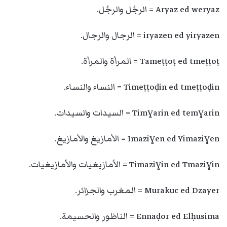
Aryaz ed weryaz = الرجُل والرجُل.
iryazen ed yiryazen = الرجال والرجال.
Tameṭṭoṭ ed tmeṭṭoṭ = المرأة والمرأة.
Timeṭṭoḍin ed tmeṭṭoḍin = النساء والنساء.
Timɣarin ed temɣarin = السيدات والسيدات.
Imaziɣen ed Yimaziɣen = الأمازيغ والأمازيغ.
Timaziɣin ed Tmaziɣin = الأمازيغيات والأمازيغيات.
Murakuc ed Dzayer = المغرب والجزائر.
Ennaḍor ed Elḥusima = الناظور والحسيمة.