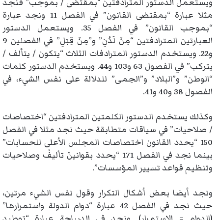
ويستعمل الدستور المترادفتين “بمقتضى / بموجب” فنجد
مثلا عبارة “بمقتضى القانون” في الفصل 11 ونجد عبارة
“بموجب القانون” في الفصل 35. ويستعمل الدستور
العبارتين المترادفتين “مِنْ لَدُنِ” و”مِنْ قِبَلِ” في الفصلين 9
و22. ويستخدم الدستور المترادفات الثلاث “يتكون / يتألف /
يتركب” في الفصول 63 و103 و44. ويستخدم الدستور كلمات
“الوطن” و”البلاد” و”الحِمى” للدلالة على نفس الشيء، في
الفصول 38 و40 و41.
وكذلك يستخدم الدستور الكلمتين المترادفتين “اختصاصات
/ صلاحيات” في سياقات متطابقة حيث نجد مثلا في الفصل
150 “يحدد القانون اختصاصات المجلس الأعلى للحسابات”
بينما نجد في الفصل 171 “يحدد بقوانينَ تأليفُ وصلاحيات
وتنظيم قواعد تسيير المؤسسات”.
ونجد أيضا بعض أشكال التكرار وقول نفس الشيء مرتين،
حيث نجد في الفصل 42 عبارة “دوام الدولة واستمرارها”
(الدوام = الاستمرار). ونجد في الديباجة عبارة “توطيد