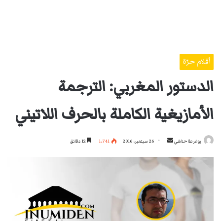
أقلام حرّة
الدستور المغربي: الترجمة
الأمازيغية الكاملة بالحرف اللاتيني
أرسل
يوغرطا حناشي
26 سبتمبر، 2016
1٬741
12 دقائق
بريدا
إلكترونيا