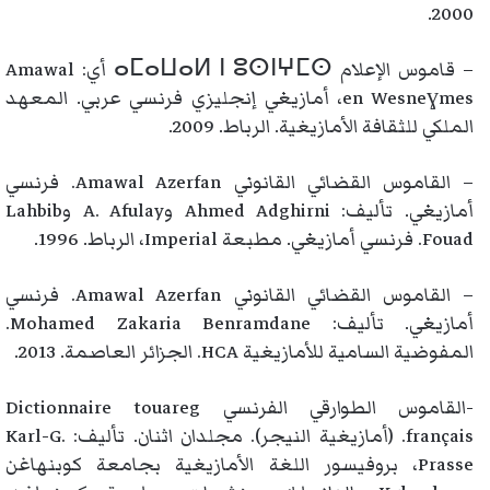
2000.
– قاموس الإعلام ⴰⵎⴰⵡⴰⵍ ⵏ ⵓⵙⵏⵖⵎⵙ أي: Amawal
en Wesneɣmes، أمازيغي إنجليزي فرنسي عربي. المعهد
الملكي للثقافة الأمازيغية. الرباط. 2009.
– القاموس القضائي القانوني Amawal Azerfan. فرنسي
أمازيغي. تأليف: Ahmed Adghirni وA. Afulay وLahbib
Fouad. فرنسي أمازيغي. مطبعة Imperial، الرباط. 1996.
– القاموس القضائي القانوني Amawal Azerfan. فرنسي
أمازيغي. تأليف: Mohamed Zakaria Benramdane.
المفوضية السامية للأمازيغية HCA. الجزائر العاصمة. 2013.
-القاموس الطوارقي الفرنسي Dictionnaire touareg
français. (أمازيغية النيجر). مجلدان اثنان. تأليف: Karl-G.
Prasse، بروفيسور اللغة الأمازيغية بجامعة كوبنهاغن