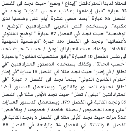
فمثلا لدينا المترادفتان “إيداع / وضع” حيث نجد في الفصل
92 عبارة “قبل إيداعها بمكتب مجلس النواب” ونجد في
الفصل 85 عبارة “بعد مضي عشرة أيام على وضعها لدى
مكتبه”. ويستخدم النص العربي المترادفتين “الوضع /
الوضعية” حيث نجد في الفصل 87 عبارة “الوضع القانوني
لأعضائها” ونجد في الفصل 116 عبارة “الوضعية المهنية
للقضاة”. وكذلك هناك العبارتان “وفق / حسب” حيث نجد
في نفس الفصل 10 العبارة “وفق مقتضيات القانون” والعبارة
“حسب الحالة”. وكذلك يستخدم الدستور المترادفتين “في
نطاق / في إطار” حيث نجد مثلا في الفصل 16 عبارة “في إطار
احترام القانون الدولي” بينما نجد في الفصل 7 عبارة “في
نطاق احترام الدستور والقانون”. ويستعمل الدستور أيضا
المترادفتين “تبقى / تظل” حيث نجد الأولى مثلا في الفصل
59 ونجد الثانية في الفصل 179. ويستعمل الدستور العبارات
“على وجه الخصوص / بصفة خاصة / خصوصا / وبالأخص”
عدة مرات حيث نجد الأولى مثلا في الفصل 5 ونجد الثانية في
الفصل 8 والثالثة في الفصل 34 والرابعة في الفصل 88.