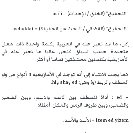
“التحقيق” (الخلق / الإحداث) = asili
“التحقيق” (القضائي / البحث عن الحقيقة) = asdaddat
إذن، ما قد نعبر عنه في العربية بكلمة واحدة ذات معان
متعددة حسب السياق فنحن غالبا ما نعبر عنه في
الأمازيغية بكلمتين مختلفتين تماما أو أكثر.
كما يجب الانتباه إلى أنه توجد في الأمازيغية 3 أنواع من واو
العطف والربط (وَ) وهي: ed وaha وhi.
– ed : أداة للعطف بين الاسم والاسم، وبين الضمير
والضمير، وبين ظروف الزمان والمكان. أمثلة:
izem ed yizem = الأسد والأسد.