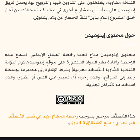
الثقافة الشاوية، يشتغلون على التدوين فيها والترويج لها. يعمل فريق
إينوميدن على التأسيس لمشاريع أخرى في مختلف المجالات من أجل
خلق "مشروع إعلام بديل" لفكّ الحصار عن بلاد إيشاويّن.
حول محتوى إينوميدن
محتوى إينوميدن متاح تحت رخصة المشاع الإبداعي. تسمح هذه
الرّخصة بإعادة نشر المواد المنشورة على موقع إينوميدن.كوم البوّابة
الثقافية الشّاوية (النّسخة العربية) بشرط الإشارة إلى مصدرها بواسطة
رابط إلى الموقع، وعدم إجراء أي تغيير على النص أو الصّور، وعدم
استخدامه لأغراض تجارية.
هذا المُصنَّف مرخص بموجب
رخصة المشاع الإبداعي نَسب المُصنَّف -
غير تجاري - منع الاشتقاق 4.0 دولي
.