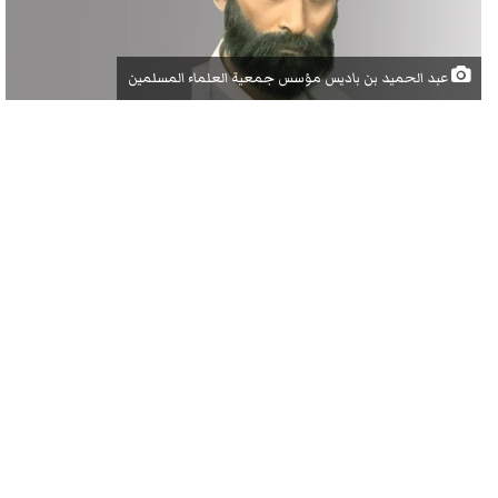
عبد الحميد بن باديس مؤسس جمعية العلماء المسلمين