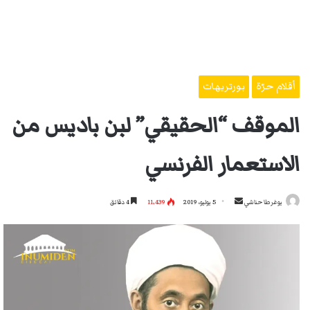
أقلام حرّة
بورتريهات
الموقف “الحقيقي” لبن باديس من
الاستعمار الفرنسي
أرسل
يوغرطا حناشي
5 يوليو، 2019
11٬439
4 دقائق
بريدا
إلكترونيا