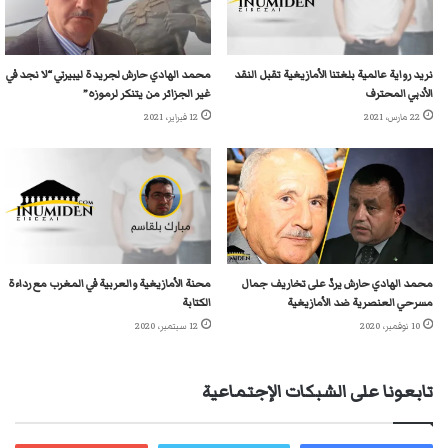
نريد رواية عالمية بلغتنا الأمازيغية تقبل النقد
محمد الهادي حارش لجريدة ليبيرتي “لا نجد في
الأدبي المحترف
غير الجزائر من يتنكر لرموزه”
22 مارس، 2021
12 فبراير، 2021
محمد الهادي حارش يردّ على تخاريف جمال
محنة الأمازيغية والعربية في المغرب مع رداءة
مسرحي العنصرية ضد الأمازيغية
الكتابة
10 نوفمبر، 2020
12 سبتمبر، 2020
تابعونا على الشبكات الإجتماعية