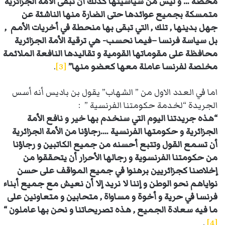
محضة … و ليس من سياسيتها كذلك أن تبقى الأمة الجزائرية
متمسكة بجميع عوائدها حتى الضارة منها الناشئة عن
جهل بدينها , تلك , التي تبقى بها منحطة في أخريات الأمم ,
بل سياسة فرنسا –فيما نحسب- هي ترقية الأمة الجزائرية
محافظة على مقوماتها القومية و تقاليدها النافعة الملائمة
مخلصة لفرنسا عاملة معها كعضو منها”
[3]
.
اما في العدد الاول من ” الشهاب” يقول بن باديس أنه أسس
الجريدة “لخدمة حكومتنا الفرنسية ” :
“هذه جريدتنا اليوم التي سنخدم بها خير و نافع الأمة
الجزائرية و حكومتها الفرنسية ….رجاؤنا من الأمة الجزائرية
أن تسمع القول وتتبع أحسنه من جميع الكاتبين و رجاؤنا
من حكومتنا الفرنسوية و رجالها الأحرار أن يتحققوا من
إخلاصنا كجزائريين برهنوا في جميع المواقف على حسن
نواياهم نحو الوطن و إننا لا نريد إلا أن نعيش مع جميع أبناء
فرنسا في حرية و أخوة و مساواة , متحابين و متعاونين على
ما فيه سعادة الجميع , هذه تصريحاتنا و نحن بها عاملون “
.
[4]