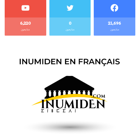
6٬220
0
21٬696
متابعون
متابعون
متابعون