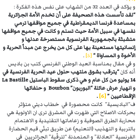
و يؤكد في العدد 32 من الشهاب على نفس هذه الفكرة :
“لقد تأسست هذه الصحيفة على أن تخدم الأمة الجزائرية
بمساعدة فرنسا الديمقراطية في جميع مواقفها ترمي
نفسها في سبيل الأمة حيث تسلم و كانت في جميع مواقفها
متشبثة بالجمهورية الفرنسوية مستصرخة عدلها و
إنسانيتها مستعينة بها على كل من يخرج عن مبدأ الحرية و
الأخوة و المساواة “
[5]
.
و في مقال بمناسبة العيد الوطني الفرنسي كتب بن باديس
أنه كان
“يترقب بشوق ملتهب حلول عيد الحرية الفرنسية في
14 يوليو من كل عام و هي ذكرى سقوط الباستيل
La Bastille
و انهيار عرش عائلة “البوربون”
Bourbon
و حلفائها
الإقطاعيين ”
[6]
.
ف”الباديسية” كانت محصورة في خطاب ديني متؤثر
بحركات الاصلاح التي ظهرت في المشرق ترى ان الاولوية هي
محاربة الطرق الصوفية و زعاماتها التقليدية و الاهتمام
بالتربية و التهذيب (التعليم) عن طريق تبنّي قيم الحضارة
الفرنسية “العادلة” و المتمدنة “لترقّية” الجزائريين في