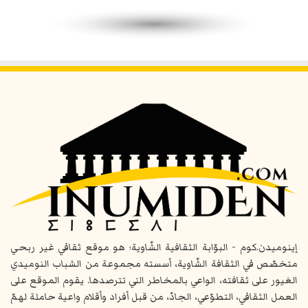
إينوميدن.كوم - البوّابة الثقافية الشّاوية؛ هو موقع ثقافي غير ربحي
متخصّص في الثقافة الشّاوية، أسسته مجموعة من الشباب النوميدي
الغيور على ثقافته، الواعي بالمخاطر التي تترصدها. يقوم الموقع على
العمل الثقافي، التطوّعي، الجادّ، من قبل أفراد وأقلام واعية حاملة لهمّ