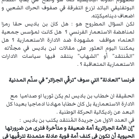
البوتفليقي البائد لزرع التفرقة في صفوف الحراك الشعبي و
اضعاف ديناميكيّته.
لكن السؤال المطروح هو : هل كان بن باديس حقا رمزا
لمناهضة الاستعمار الفرنسي ؟ هل كانت لمؤسس جمعية
العلماء مواقف مشهودة ضد الادارة الاستعمارية ؟ هل
يمكننا اليوم العثور على مقالات لبن باديس في مجلّاته
“المُنتقد” أو “الشهاب” ينتقد فيها سياسات الادارات
الاستعمارية المتعاقبة ؟ .
فرنسا “العادلة” التي سوف “ترقّي الجزائر” في سلّم المدنية
الحقيقة ان خطاب بن باديس لم يكن ثوريا او صداميا مع
الادارة الاستعمارية بل كان خطابا مهادنا ادماجيا بعيدا كل
البعد عن راديكالية الحركة الوطنية .
في العدد الاول من جريدة المُنتقد يكتب بن باديس :
“إن الأمة الجزائرية أمة ضعيفة و متأخرة فترى من ضرورتها
الحيوية أن تكون في كنف أمة قوية عادلة متمدنة لترقّيها في