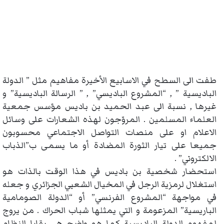
طفت الى السطح في الاسابيع الأخيرة مفاهيم مثل ” الدولة
الباديسية ” , “المشروع الباديسي” , ” الرسالة الباديسية” و
غيرها , نسبة الى عبد الحميد بن باديس مؤسس جمعية
العلماء المسلمين . المروّجون لهذه الشعارات على وسائل
الاعلام او على منصات التواصل الاجتماعي محسوبون
جميعا على تيار الثورة المضادة أو ما يسمى ب”الذباب
الالكتروني” .
استحضار شخصية بن باديس في هذا الوقت بالذات هو
استغلال لرمزية الرجل في المخيال الشعبي الجزائري و جعله
في مواجهة “المشروع الفرنسي” أو “الدولة الصومامية
الباريسية” المزعومة و التي يمثلها شباب الحراك . من يروج
لمفهوم الدولة الباديسية كما هو واضح هي بقايا النظام