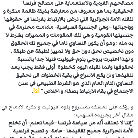
مصالحهم الفردية والاستعماية على مصالح فرنسا
الحقيقية بما هو معروف من معارضة بذيئة ظالمة منكرة و
تلقته الامة الجزائرية التي ترضى بالارتباط بفرنسا في حقوقها
وواجباتها –وهي الجنسية السياسية- مادامت محترمة في
جنسيتها القومية و هي تلك المقومات و المميزات بشرط لا
بد منه : وهو أن يكون التساوي تاما في جميع تك الحقوق
دون تخصيص لحق دون حق ولا تمييز لطبقة عن طبقة .
و لهذا اعتبرت بروجي بلوم-فيوليت قليلا جدا بالنسبة
لحقوقها وانما تقبله اليوم كخطوة أولى فقط يجب بعد
تنفيذها و ان يقع الاسراع في بقية الخطوات الى تحقيق
التساوي التام العام الذي هو الشرط الطبيعي في سنن
الاجتماع في بقاء الارتباط بصفاء و اخلاص ”
[2]
.
و يؤكد على تمسكه بمشروع بلوم-فيوليت و فكرة الادماج في
مقال آخر بجريدة الشهاب :
“إننا لا نعتقد أنه من سياسة فرنسا –فيما نعلم- أن تخلع
الأمة الجزائرية جميع تقاليدها –عامة- و تصبح فرنسية