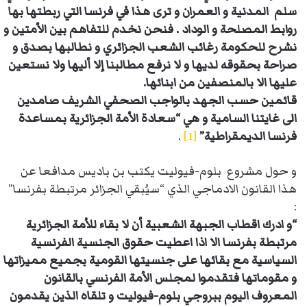
سلم المدنية و العمران و ترى هذا في فرنسا التي ربطتها بها
روابط المصلحة و الوداد . فنحن نخدم للتفاهم بين الأمتين و
نشرح للحكومة رغائب الشعب الجزائري و نطالبها بصدق و
صراحة بحقوقه لديها و لا نرفع مطالبنا إلا أليها ولا نستعين
عليها الا بالمنصفين من ابنائها.
قائمين حسب الجهد بالواجب الصحفي الشريف صامدين
الى غايتنا السامية و هي “سعادة الأمة الجزائرية بمساعدة
فرنسا الديمقراطية”
[1]
.
و حول مشروع بلوم-فيوليت يكتب بن باديس مدافعا عن
هذا القانون الادماجي الذي “سيُبقي الجزائر مرتبطة بفرنسا”
:
“و ادرك اقطاب الجبهة الشعبية أن لا بقاء للأمة الجزائرية
مرتبطة بفرنسا الا اذا اعطيت حقوق الجنسية الفرنسية
السياسية مع بقائها على جنسيتها القومية بجميع مميزاتها
و مقوماتها فتقدموا لمجلس الأمة الفرنسي بالقانون
المعروف اليوم ببروجي بلوم-فيوليت و تلقاه الذين يقدمون