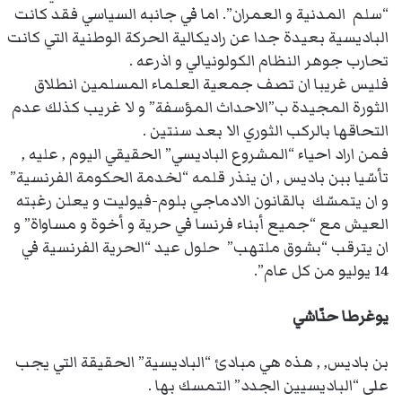
“سلم المدنية و العمران”. اما في جانبه السياسي فقد كانت
الباديسية بعيدة جدا عن راديكالية الحركة الوطنية التي كانت
تحارب جوهر النظام الكولونيالي و اذرعه .
فليس غريبا ان تصف جمعية العلماء المسلمين انطلاق
الثورة المجيدة ب”الاحداث المؤسفة” و لا غريب كذلك عدم
التحاقها بالركب الثوري الا بعد سنتين .
فمن اراد احياء “المشروع الباديسي” الحقيقي اليوم , عليه ,
تأسّيا ببن باديس , ان ينذر قلمه “لخدمة الحكومة الفرنسية”
و ان يتمسّك بالقانون الادماجي بلوم-فيوليت و يعلن رغبته
العيش مع “جميع أبناء فرنسا في حرية و أخوة و مساواة” و
ان يترقب “بشوق ملتهب” حلول عيد “الحرية الفرنسية في
14 يوليو من كل عام”.
يوغرطا حنّاشي
بن باديس, , هذه هي مبادئ “الباديسية” الحقيقة التي يجب
على “الباديسيين الجدد” التمسك بها .