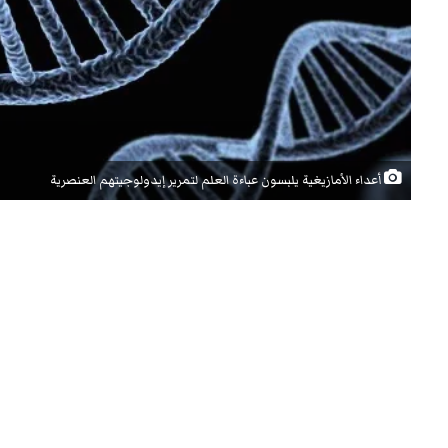
أعداء الأمازيغية يلبسون عباءة العلم لتمرير إيدولوجيتهم العنصرية