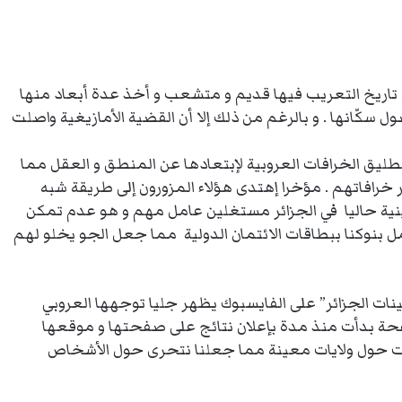
ن تاريخ التعريب فيها قديم و متشعب و أخذ عدة أبعاد منها
ول سكّانها . و بالرغم من ذلك إلا أن القضية الأمازيغية واصلت
تطليق الخرافات العروبية لإبتعادها عن المنطق و العقل مما
 خرافاتهم . مؤخرا إهتدى هؤلاء المزورون إلى طريقة شبه
نية حاليا في الجزائر مستغلين عامل مهم و هو عدم تمكن
ل بنوكنا ببطاقات الائتمان الدولية مما جعل الجو يخلو لهم
 الجزائر” على الفايسبوك يظهر جليا توجهها العروبي
صفحة بدأت منذ مدة بإعلان نتائج على صفحتها و موقعها
سات حول ولايات معينة مما جعلنا نتحرى حول الأشخاص