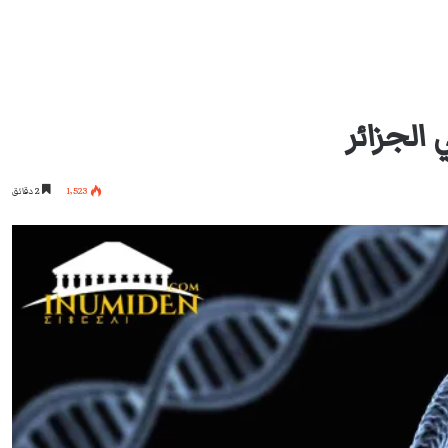
الجزائر
1٬523
2 دقائق