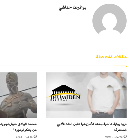
يوغرطا حناشي
مقالات ذات صلة
نريد رواية عالمية بلغتنا الأمازيغية تقبل النقد الأدبي
محمد الهادي حارش لجريدة لي
المحترف
من يتنكر لرموزه”
22 مارس، 2021
12 فبراير، 2021