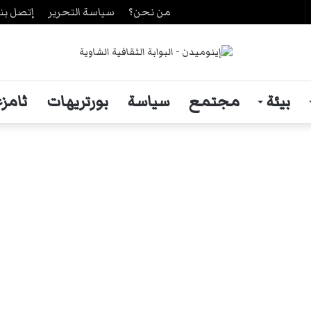
من نحن؟
سياسة التحرير
إتصل بنا
حث
ن
بيئة
مجتمع
سياسة
بورتريهات
ثامزغ