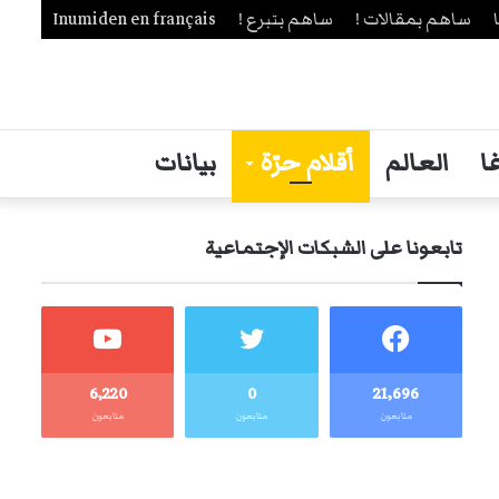
ساهم بمقالات !
ساهم بتبرع !
Inumiden en français
ا
العالم
أقلام حرّة
بيانات
تابعونا على الشبكات الإجتماعية
6٬220
0
21٬696
متابعون
متابعون
متابعون