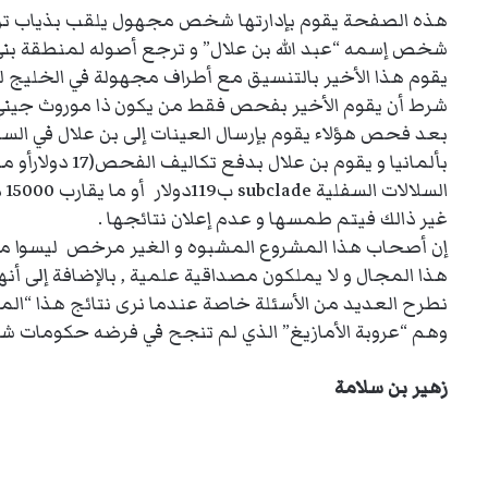
هذه الصفحة يقوم بإدارتها شخص مجهول يلقب بذياب ترجع
شخص إسمه “عبد الله بن علال” و ترجع أصوله لمنطقة بني 
يقوم هذا الأخير بالتنسيق مع أطراف مجهولة في الخليج ل
شرط أن يقوم الأخير بفحص فقط من يكون ذا موروث جيني 
بعد فحص هؤلاء يقوم بإرسال العينات إلى بن علال في السع
ال
غير ذالك فيتم طمسها و عدم إعلان نتائجها .
إن أصحاب هذا المشروع المشبوه و الغير مرخص ليسوا مؤه
هذا المجال و لا يملكون مصداقية علمية , بالإضافة إلى 
نطرح العديد من الأسئلة خاصة عندما نرى نتائج هذا “ال
وهم “عروبة الأمازيغ” الذي لم تنجح في فرضه حكومات شم
زهير بن سلامة