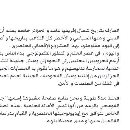
العارف بتاريخ شمال إفريقيا عامة و الجزائر خاصة يعلم أ
الديني و منها السياسي و الأخطر كان التلاعب بتاريخها و أص
إلى اليوم مقاومتها لهذا المشروع الإقصائي العنصري .
و اليوم ، في عصر العلم و التطور التكنولوجي بدء الناس ب
أرغم العروبيين البعثيين إلى اللجوء إلى وسائل جديدة لنشر
علمية لممارسة تدليسهم و هو ما تقوم به العصابات الجي
الجزائريين من إقتناء وسائل الفحوصات الجينية لعدم تعام
في غفلة من السلطات و الأمن.
فمنذ مدة طويلة و نحن نتابع صفحة مشبوهة إسمها “جينات
القومجي بالرغم من أنها تدعي الأمانة العلمية . هذه ال
الخاص تتوافق مع إيديولوجيتها العنصرية و القيام بدرا
القائمين عليها و مدى مصداقيتهم.