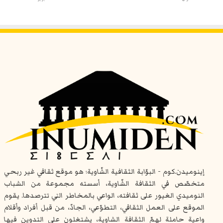
إينوميدن.كوم - البوّابة الثقافية الشّاوية؛ هو موقع ثقافي غير ربحي
متخصّص في الثقافة الشّاوية، أسسته مجموعة من الشباب
النوميدي الغيور على ثقافته، الواعي بالمخاطر التي تترصدها. يقوم
الموقع على العمل الثقافي، التطوّعي، الجادّ، من قبل أفراد وأقلام
واعية حاملة لهمّ الثقافة الشاوية، يشتغلون على التدوين فيها