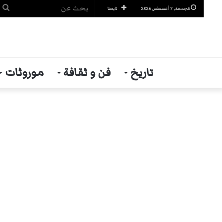
ب
الجمعة, 7 أغسطس 2026
تابعنا
ع
تاريخ
فن و ثقافة
موروثات