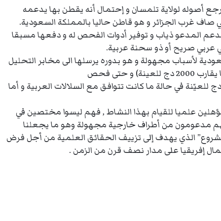
 أصوله لولاية تلمسان و إحتمال أنه يقطن بها يدعمه
صاف غرب الجزائر و هو قاطن حاليا بالمملكة السعودية.
دعم المدعو ذياب و توفير أدوات الفحص له و دفعها مسبقا
عربي صريح أو ذو سحنة عربية.
ودية لأسباب مجهولة و هو بدوره يرسلها الى مخابر التحليل
بألمانيا و يقوم بن علال بدفع تكاليف الفحص(17 دولارأو ما يقارب 2000 دج للعينة) و حتى فحص
سلالات السفلية subclade ب119دولار أو ما يقارب 15000 دج للعيّنة في حالة ما كانت تتوافق مع السلالات العربية و أما
لين علميا للقيام بهذا النشاط , فهم ليسوا مختصين في
أنهم مدعومون من أطراف خارجية مجهولة وهو ما يجعلنا
مشروع” الذي يهدف إلى تزييف الحقائق العلمية من أجل فرض
ال إفريقيا على مدار نصف قرن من الزمن .