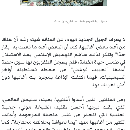
صورة نادرة للمرحومة بقار حدة في بيتها بعنابة
لا يعرف الجيل الجديد اليومَ، عن الفنانة شيئا؛ رغم أن هناك
من أعاد بعض أغانيها، كما أن البعض أعاد ما تغنت به “بڤار
حدّا” وتنكر لذلك. ساهم التهميش الإعلامي بعد الاستقلال
في طمس حياة الفنانة، فلم يسجل التلفزيون لها سوى حصة
أعدها “لحبيب فوغالي” من محطة قسنطينة أواخر
السبعينيات، فيما اكتفت الإذاعة بمجرد بث أغانيها دون
أدنى تعريف بها.
ومن الفنانين الذين أعادوا أغانيها: يمينة، سليمان القالمي،
الذي يقلد نبرتها أحسن تقليد، الشيخة موني، جميلة
العنابية التي تنحدر من نفس منطقة المرحومة وأعادت
الكثير من أغانيها منها “يما لعواشة بحلالتك محتاجة”. كما
يعتبر المرحوم “سماعيل بلغريب” والمعروف بـ “إسماعيل