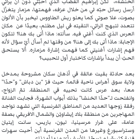
الخنشة»، لكن إبراهيم القصّاب الذي أحبّني دون أن يراني
أرسل رسائل حبّه لي من خلال عزفه، فهمتها، مزمار يتغزّل
بصوت، علا صوتي كما يعلو ريش الطاووس ليخبر بأن الألوان
تتعدد لتبهج الرائي، التقيته في ليل مظلم، بعيدًا عن مكان
العرس الذي كنت أغني فيه. سألته: ماذا أتى بك هنا؟ لتكون
الإجابة: ماذا أتى بك إلى هنا؟ من وقتها لم أسأل أيّ سؤال لأنه
فهم إشارات أغنيتي كما فهمت إشارة مزماره. ألا يستحق
الحبّ أن يبدأ بإشارات كاختبار أول للحبيب؟
بعد حادثة بقيت عالقة في أذهان سكان مشروحة بمدخل
ولاية سوق أهراس ناحية قالما؛ حيث فرّ “بن دباش” و”حدّا”
معا، بعد عرس كانت تحييه في المنطقة. تمّ الزواج،
وانفتحت لـ”حدّا الخنشا” بذلك أبواب الشهرة، فجابت الفنانة
رفقة زوجها العديد من المناطق الفرنسية التي تشهد تواجد
المهاجرين من منطقة بلاد إيشاويّن والشمال الافريقي بصفة
عامة، على غرار مرسيليا، ليون، باريس، سانت إيتيان
وستراسبورغ وغيرها من المدن الفرنسية أين أحيت سهرات
فنية كثيرة، لم تسجّل للأسف أيّ منها أو تذاع.