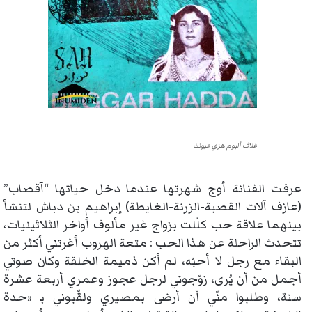
غلاف ألبوم هزي عيونك
عرفت الفنانة أوج شهرتها عندما دخل حياتها “آقصاب”
(عازف آلات القصبة-الزرنة-الغايطة) إبراهيم بن دباش لتنشأ
بينهما علاقة حب كلّلت بزواج غير مألوف أواخر الثلاثينيات،
تتحدث الراحلة عن هذا الحب : متعة الهروب أغرتني أكثر من
البقاء مع رجل لا أحبّه، لم أكن ذميمة الخلقة وكان صوتي
أجمل من أن يُرى، زوّجوني لرجل عجوز وعمري أربعة عشرة
سنة، وطلبوا منّي أن أرضى بمصيري ولقّبوني ﺑ «حدة