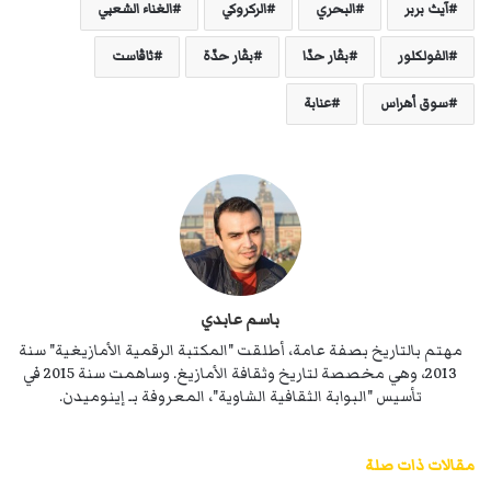
آيث بربر
البحري
الركروكي
الغناء الشعبي
الفولكلور
بڤار حدّا
بڤار حدّة
ثاڤاست
سوق أهراس
عنابة
باسم عابدي
مهتم بالتاريخ بصفة عامة، أطلقت "المكتبة الرقمية الأمازيغية" سنة
2013، وهي مخصصة لتاريخ وثقافة الأمازيغ. وساهمت سنة 2015 في
تأسيس "البوابة الثقافية الشاوية"، المعروفة بـ إينوميدن.
مقالات ذات صلة