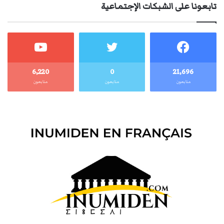
تابعونا على الشبكات الإجتماعية
6٬220
0
21٬696
متابعون
متابعون
متابعون