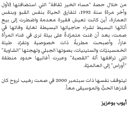
من خلال حصة “مساء الخير ثقافة” التي استضافتها (لأول
وآخر مرة) سنة 1992، لتفارق الحياة بنفس القبو وبنفس
العمارة، أين كانت تعيش فقيرة معدمة واضطرت إلى بيع
أثاثها البسيط لشراء حاجياتها البسيطة لغاية وفاتها في
صمت، بعد أن غنت متمرّدةً على بيئة ترى في غناء المرأة
عاراً، وأصبحت مطربةً ذات خصوصية وتفرّد طيلة
الخمسينيّات والستينيات، بصوتها الجبلي ولهجتها “الشاوية”
التي ترافقها آلة “القصبة” وعبرت أغانيها حدود منطقة
“آوراس” إلى العالميّة.
ليتوقف نفسها ذات سبتمبر 2000 في صمت رهيب لروح كان
قدرَها الحبُّ والموسيقى معاً.
أيوب بوعزيز