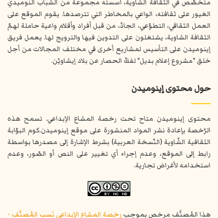
متخصّص في الثقافة الشّاوية، أسسته مجموعة من الشباب النوميدي
الغيور على ثقافته، الواعي بالمخاطر التي تترصدها. يقوم الموقع على
العمل الثقافي، التطوّعي، الجادّ، من قبل أفراد وأقلام واعية حاملة لهمّ
الثقافة الشاوية، يشتغلون على التدوين فيها والترويج لها. يعمل فريق
إينوميدن على التأسيس لمشاريع أخرى في مختلف المجالات من أجل
خلق "مشروع إعلام بديل" لفكّ الحصار عن بلاد إيشاويّن.
حول محتوى إينوميدن
محتوى إينوميدن متاح تحت رخصة المشاع الإبداعي. تسمح هذه
الرّخصة بإعادة نشر المواد المنشورة على موقع إينوميدن.كوم البوّابة
الثقافية الشّاوية (النّسخة العربية) بشرط الإشارة إلى مصدرها بواسطة
رابط إلى الموقع، وعدم إجراء أي تغيير على النص أو الصّور، وعدم
استخدامه لأغراض تجارية.
هذا المُصنَّف مرخص بموجب
رخصة المشاع الإبداعي نَسب المُصنَّف -