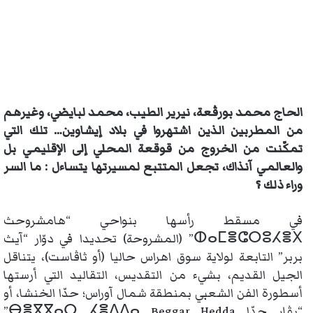
الحاج محمد بورڤعة، نيرير الطيب، محمد لبايضي، وغيرهم
من المطربين الذين اشتهروا في بلاد إيشاوين… تلك التي
تمكّنت من الخروج من قوقعة المحلي إلى الإقليمي بل
والعالمي آنذاك، تجعل المتتبع لمسيرتها يتساءل : ما السر
وراء ذلك ؟
في مسقط رأسها بنواحي “هامشروحث
ⵀⴰⵎⴻⵛⵔⵓⵃⴻⵝ” (المشروحة) تحديدا في دوّار “آيث
بربر” التابعة لولاية سوق اهراس حاليا (أو ثاڤاست)، يتناقل
الجيل القديم، بشيء من التقديس، التقاليد التي أرستها
أسطورة الفن الشعبي بمنطقة شمال آوراس؛ حدّا الخنشا، أو
“بڤار حدّا ⴱⴻⴳⴳⴰⵔ ⵃⴻⴷⴷⴰ Beggar Ḥedda”