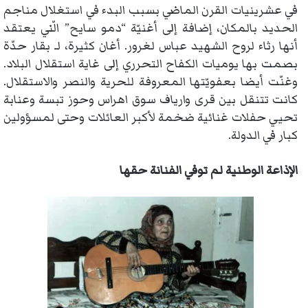
في عشرينيات القرن الماضي بسبب البدء في استغلال مناجم
الحديد بالمكان، إضافة إلى أغنيّة “دمو سايح” الّني يعتقد
أنها رثاء لروح الشهيد عباس لغرور. أغان كثيرة، لـ بقار حدّة
بصمت بها يوميات الكفاح التحرري إلى غاية استقلال البلاد.
وغنّت أيضا بعفويّتها المعروفة للحرية والنصر والاستقلال.
كانت تتنقل بين قرى وارياف سوق اهراس وحوز تبسة وعنابة
تحيي حفلات غنائية ضخمة لأكبر العائلات وحتى لمسؤولين
كبار في الدولة.
الإذاعة الوطنية لم توفي الفنانة حقها