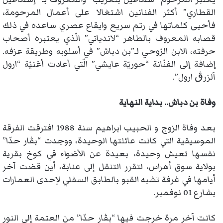
القطاري” أكثر الفنانين اشتغالا على أعمال المرحومة،
فأحيى كلماتها في رتم سريع وايقاع عصري ساعده في ذلك
قصابه المعروف بالطاهر “لاندياني” الّذي يعتبره أصحاب
حرفته، الابن الرّوحي لـ”بن دباش” في أسلوبه وطريقة عزفه.
إضافة إلى الفنّانة “حوريّة عايشي” الّتي أعادت أغنيّة “ارول
آلزرڨ ارول”.
وفاة بن دباش.. بداية النهاية
بعد وفاة الزوج و الحبيب ابراهيم سنة 1988 افترقت الفرقة
الموسيقية التي كانت عائلتها الوحيدة، ووجدت “بڤار حدّا”
نفسها تعيش وحيدة، بعيدة عن الأضواء في كوخ بقرية
بولاية سوق أهراس، لتقرر التنقل إلى عنابة، أين قضت آخر
أيامها في غرفة تشبه القبو بالطابق السفلي لإحدى العمارات
بشارع 01 نوفمبر.
كانت آخر مرة خرجت فيها “بڤار حدّا” من العتمة إلى النور