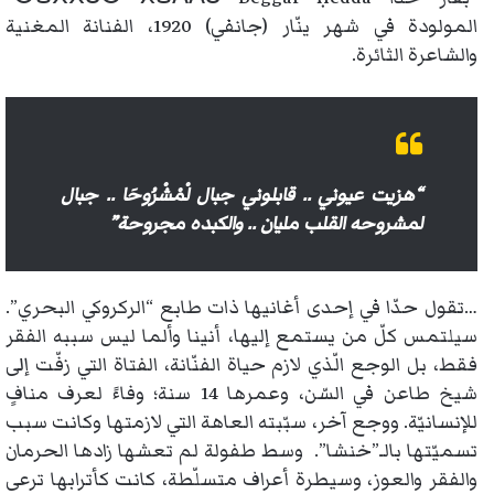
المولودة في شهر ينّار (جانفي) 1920، الفنانة المغنية
والشاعرة الثائرة.
“هزيت عيوني .. قابلوني جبال لْمْشْرُوحَا .. جبال
لمشروحه القلب مليان .. والكبده مجروحة”
…تقول حدّا في إحدى أغانيها ذات طابع “الركروكي البحري”.
سيلتمس كلّ من يستمع إليها، أنينا وألما ليس سببه الفقر
فقط، بل الوجع الّذي لازم حياة الفنّانة، الفتاة التي زفّت إلى
شيخ طاعن في السّن، وعمرها 14 سنة؛ وفاءً لعرف منافٍ
للإنسانيّة. ووجع آخر، سبّبته العاهة التي لازمتها وكانت سبب
تسميّتها بالـ”خنشا”. وسط طفولة لم تعشها زادها الحرمان
والفقر والعوز، وسيطرة أعراف متسلّطة، كانت كأترابها ترعى