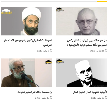
من هو جاك بيني (بينيت) الذي يدّعي
الموقف “الحقيقي” لبن باديس من الاستعمار
العروبيّون أنه صمّم الراية الأمازيغية ؟
الفرنسي
24 مارس، 2020
5 يوليو، 2019
تأبينية للشهيد كمال الدين فخار
بن محمد , الشاعر العابر للذوات
13 يونيو، 2019
15 أكتوبر، 2018