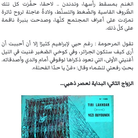
الغنم بمسقط رأسها، وتدندن .. لاحقا، حفّزت كل تلك
الظّروف القاسية والضّغط والتسلّط، ولادةً عاجلة لروح ثائرة
تمرّدت على أعراف المجتمع كلّها، وصدحت بنبرة ناقمة
على كلّ ذلك.
تقول المرحومة : رغم حبي لإبراهيم كثيرًا إلا أن أحببت أن
أرى كيف ستكون الجزائر، وفي كوخي الصّغير غنيت في الليل
أغنيتي الأولى، التي تعود ذكراها لوقوفي أمام والدي وأصدقائه.
بحبّ رفعني للسّماء وقال: «غنّ يا حدّا الفحلة».
الزواج الثاني؛ البداية لعصر ذهبي…