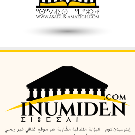
إينوميدن.كوم - البوّابة الثقافية الشّاوية؛ هو موقع ثقافي غير ربحي