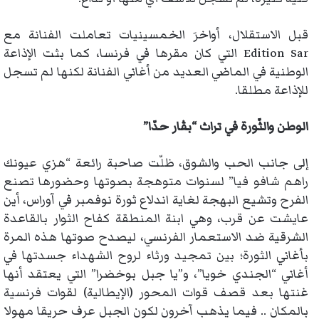
قبل الاستقلال، أواخرَ الخمسينيات تعاملت الفنانة مع
Edition Sar التي كان مقرها في فرنسا، كما بثت الإذاعة
الوطنية في الماضي العديد من أغاني الفنانة لكنها لم تسجل
للإذاعة مطلقا.
الوطن والثّورة في تراث “بڤار حدّا”
إلى جانب الحب والشوق، ظلّت صاحبة رائعة “هزي عيونك
راهم شافو فيا” لسنوات متوهجة بصوتها وحضورها تصنع
الفرح وتشيع البهجة لغاية اندلاع ثورة نوفمبر في آوراس، أين
عايشت عن قرب، وهي ابنة المنطقة كفاح الثوار بالقاعدة
الشرقية ضد الاستعمار الفرنسي، ليصدح صوتها هذه المرة
بأغاني الثورة؛ بين تمجيد ورثاء لروح الشهداء جسدتها في
أغاني “الجندي خويا”، و”يا جبل بوخضرا” التي يعتقد أنها
غنتها بعد قصف قوات المحور (الإيطالية) لقوات فرنسية
بالمكان .. فيما يذهب آخرون لكون الجبل عرف حريقا مهولا