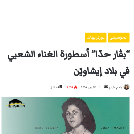
الموسيقى
بورتريهات
“بڤار حدّا” أسطورة الغناء الشعبي
في بلاد إيشاويّن
أرسل
باسم عابدي
1 أكتوبر، 2016
2٬338
4 دقائق
بريدا
إلكترونيا