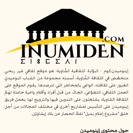
إينوميدن.كوم - البوّابة الثقافية الشّاوية؛ هو موقع ثقافي غير ربحي
متخصّص في الثقافة الشّاوية، أسسته مجموعة من الشباب النوميدي
الغيور على ثقافته، الواعي بالمخاطر التي تترصدها. يقوم الموقع على
العمل الثقافي، التطوّعي، الجادّ، من قبل أفراد وأقلام واعية حاملة لهمّ
الثقافة الشاوية، يشتغلون على التدوين فيها والترويج لها. يعمل فريق
إينوميدن على التأسيس لمشاريع أخرى في مختلف المجالات من أجل
خلق "مشروع إعلام بديل" لفكّ الحصار عن بلاد إيشاويّن.
حول محتوى إينوميدن