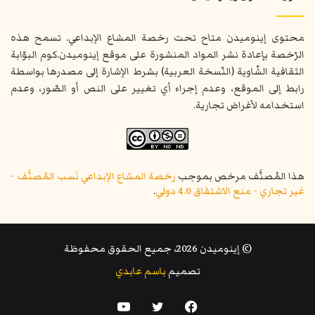
محتوى إينوميدن متاح تحت رخصة المشاع الإبداعي. تسمح هذه
الرّخصة بإعادة نشر المواد المنشورة على موقع إينوميدن.كوم البوّابة
الثقافية الشّاوية (النّسخة العربية) بشرط الإشارة إلى مصدرها بواسطة
رابط إلى الموقع، وعدم إجراء أي تغيير على النص أو الصّور، وعدم
استخدامه لأغراض تجارية.
هذا المُصنَّف مرخص بموجب
رخصة المشاع الإبداعي نَسب المُصنَّف -
غير تجاري - منع الاشتقاق 4.0 دولي
.
© إينوميدن 2026، جميع الحقوق محفوظة
تصميم
باسم عابدي
فيسبوك
تويتر
يوتيوب