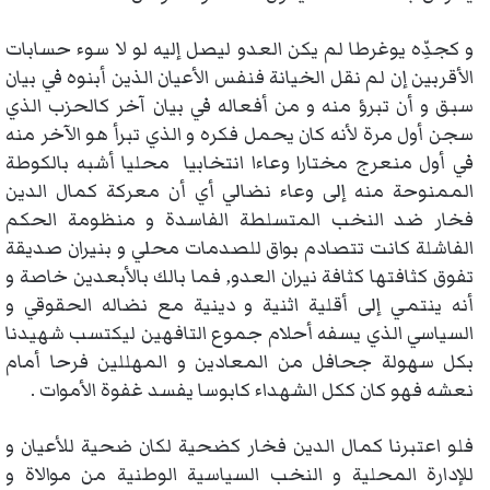
و كجدِّه يوغرطا لم يكن العدو ليصل إليه لو لا سوء حسابات
الأقربين إن لم نقل الخيانة فنفس الأعيان الذين أبنوه في بيان
سبق و أن تبرؤ منه و من أفعاله في بيان آخر كالحزب الذي
سجن أول مرة لأنه كان يحمل فكره و الذي تبرأ هو الآخر منه
في أول منعرج مختارا وعاءا انتخابيا محليا أشبه بالكوطة
الممنوحة منه إلى وعاء نضالي أي أن معركة كمال الدين
فخار ضد النخب المتسلطة الفاسدة و منظومة الحكم
الفاشلة كانت تتصادم بواق للصدمات محلي و بنيران صديقة
تفوق كثافتها كثافة نيران العدو, فما بالك بالأبعدين خاصة و
أنه ينتمي إلى أقلية اثنية و دينية مع نضاله الحقوقي و
السياسي الذي يسفه أحلام جموع التافهين ليكتسب شهيدنا
بكل سهولة جحافل من المعادين و المهللين فرحا أمام
نعشه فهو كان ككل الشهداء كابوسا يفسد غفوة الأموات .
فلو اعتبرنا كمال الدين فخار كضحية لكان ضحية للأعيان و
للإدارة المحلية و النخب السياسية الوطنية من موالاة و