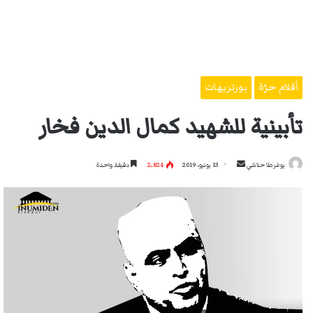
أقلام حرّة
بورتريهات
تأبينية للشهيد كمال الدين فخار
أرسل
يوغرطا حناشي
13 يونيو، 2019
2٬824
دقيقة واحدة
بريدا
إلكترونيا