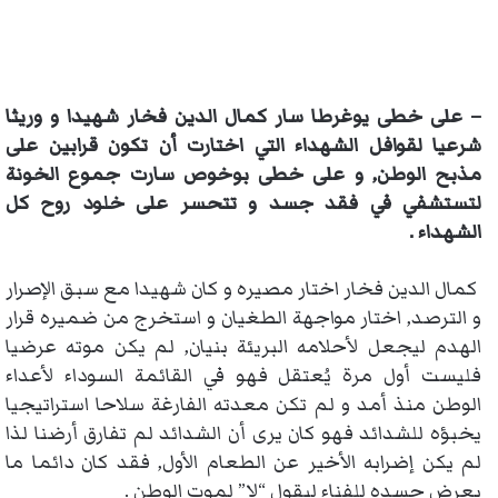
– على خطى يوغرطا سار كمال الدين فخار شهيدا و وريثا
شرعيا لقوافل الشهداء التي اختارت أن تكون قرابين على
مذبح الوطن, و على خطى بوخوص سارت جموع الخونة
لتستشفي في فقد جسد و تتحسر على خلود روح كل
الشهداء .
كمال الدين فخار اختار مصيره و كان شهيدا مع سبق الإصرار
و الترصد, اختار مواجهة الطغيان و استخرج من ضميره قرار
الهدم ليجعل لأحلامه البريئة بنيان, لم يكن موته عرضيا
فليست أول مرة يُعتقل فهو في القائمة السوداء لأعداء
الوطن منذ أمد و لم تكن معدته الفارغة سلاحا استراتيجيا
يخبؤه للشدائد فهو كان يرى أن الشدائد لم تفارق أرضنا لذا
لم يكن إضرابه الأخير عن الطعام الأول, فقد كان دائما ما
يعرض جسده للفناء ليقول “لا” لموت الوطن .