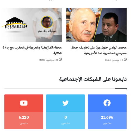
محمد الهادي حارش يردّ على تخاريف جمال
محنة الأمازيغية والعربية في المغرب مع رداءة
مسرحي العنصرية ضد الأمازيغية
الكتابة
10 نوفمبر، 2020
12 سبتمبر، 2020
تابعونا على الشبكات الإجتماعية
6٬220
0
21٬696
متابعون
متابعون
متابعون