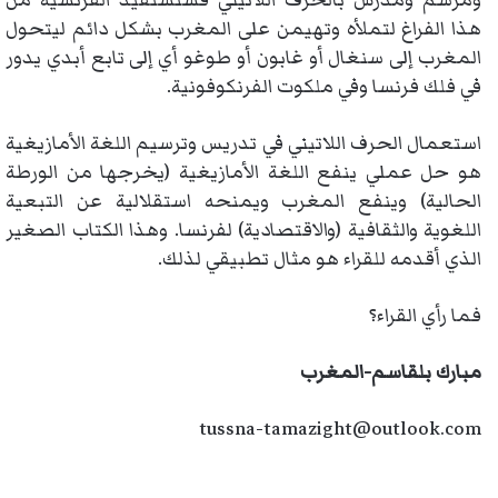
ومرسم ومدرّس بالحرف اللاتيني فستستفيد الفرنسية من
هذا الفراغ لتملأه وتهيمن على المغرب بشكل دائم ليتحول
المغرب إلى سنغال أو غابون أو طوغو أي إلى تابع أبدي يدور
في فلك فرنسا وفي ملكوت الفرنكوفونية.
استعمال الحرف اللاتيني في تدريس وترسيم اللغة الأمازيغية
هو حل عملي ينفع اللغة الأمازيغية (يخرجها من الورطة
الحالية) وينفع المغرب ويمنحه استقلالية عن التبعية
اللغوية والثقافية (والاقتصادية) لفرنسا. وهذا الكتاب الصغير
الذي أقدمه للقراء هو مثال تطبيقي لذلك.
فما رأي القراء؟
مبارك بلقاسم-المغرب
tussna-tamazight@outlook.com