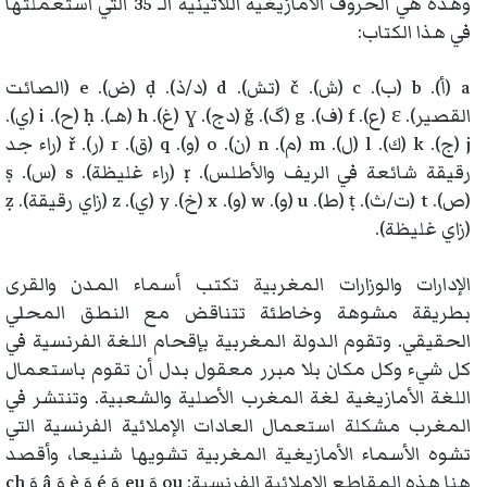
وهذه هي الحروف الأمازيغية اللاتينية الـ 35 التي استعملتها
في هذا الكتاب:
a (أ). b (ب). c (ش). č (تش). d (د/ذ). ḍ (ض). e (الصائت
القصير). ɛ (ع). f (ف). g (گ). ǧ (دج). ɣ (غ). h (هـ). ḥ (ح). i (ي).
j (ج). k (ك). l (ل). m (م). n (ن). o (و). q (ق). r (ر). ř (راء جد
رقيقة شائعة في الريف والأطلس). ṛ (راء غليظة). s (س). ṣ
(ص). t (ت/ث). ṭ (ط). u (و). w (و). x (خ). y (ي). z (زاي رقيقة). ẓ
(زاي غليظة).
الإدارات والوزارات المغربية تكتب أسماء المدن والقرى
بطريقة مشوهة وخاطئة تتناقض مع النطق المحلي
الحقيقي. وتقوم الدولة المغربية بإقحام اللغة الفرنسية في
كل شيء وكل مكان بلا مبرر معقول بدل أن تقوم باستعمال
اللغة الأمازيغية لغة المغرب الأصلية والشعبية. وتنتشر في
المغرب مشكلة استعمال العادات الإملائية الفرنسية التي
تشوه الأسماء الأمازيغية المغربية تشويها شنيعا، وأقصد
هنا هذه المقاطع الإملائية الفرنسية: ou وَ eu وَ é وَ è وَ â وَ ch