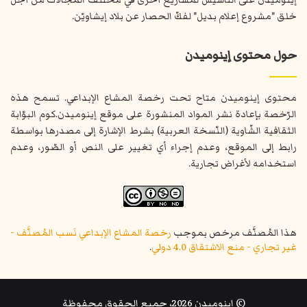
خلق "مشروع إعلام بديل" لفكّ الحصار عن بلاد إيشاويّن.
حول محتوى إينوميدن
محتوى إينوميدن متاح تحت رخصة المشاع الإبداعي. تسمح هذه
الرّخصة بإعادة نشر المواد المنشورة على موقع إينوميدن.كوم البوّابة
الثقافية الشّاوية (النّسخة العربية) بشرط الإشارة إلى مصدرها بواسطة
رابط إلى الموقع، وعدم إجراء أي تغيير على النص أو الصّور، وعدم
استخدامه لأغراض تجارية.
هذا المُصنَّف مرخص بموجب
رخصة المشاع الإبداعي نَسب المُصنَّف -
غير تجاري - منع الاشتقاق 4.0 دولي
.
© إينوميدن 2026، جميع الحقوق محفوظة