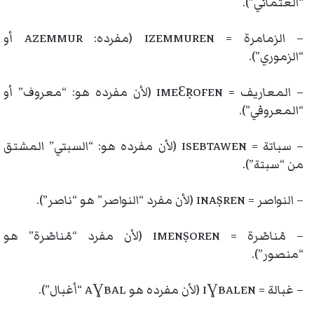
“العثماني”).
– الزمامرة = IZEMMUREN (مفرده: AZEMMUR أو
“الزموري”).
– المعاريف = IMEƐṚOFEN (لأن مفرده هو: “معروف” أو
“المعروفي”).
– سباتة = ISEBTAWEN (لأن مفرده هو: “السبتي” المشتق
من “سبتة”).
– النواصر = INAṢREN (لأن مفرد “النواصر” هو “ناصر”).
– مْناصْرة = IMENṢOREN (لأن مفرد “مْناصْرة” هو
“منصور”).
– غبالة = IƔBALEN (لأن مفرده هو AƔBAL “أغبال”).