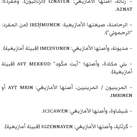
– زناتة، أصلها الأمازيغي: IZNATEN (الزناتيون). ومفرده:
AZNAT.
– الرحامنة، صيغتها الأمازيغية: IREḤMUNEN (من المفرد:
“الرحموني”).
– مديونة، وأصلها الأمازيغي: IMEDYUNEN (قبيلة أمازيغية).
– بني مكادة، وأصلها: “أيت مكّود” AYT MEKKUD (قبيلة
أمازيغية).
– المرينيون / المرينيين، أصلها الأمازيغي: AYT MRIN أو
IMRINEN.
– شيشاوة، وأصلها الأمازيغي: ICICAWEN.
– گزنّاية، وأصلها الأمازيغي: IGZENNAYEN (قبيلة أمازيغية).