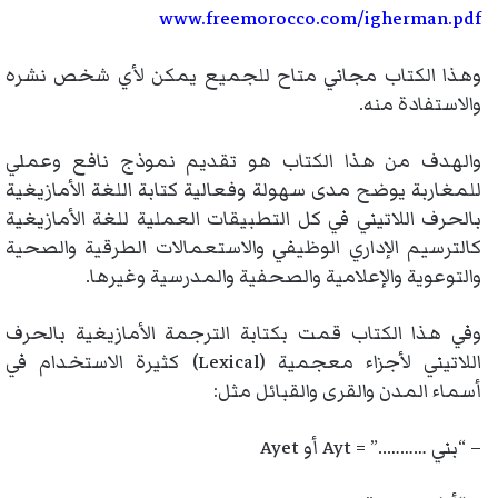
www.freemorocco.com/igherman.pdf
وهذا الكتاب مجاني متاح للجميع يمكن لأي شخص نشره
والاستفادة منه.
والهدف من هذا الكتاب هو تقديم نموذج نافع وعملي
للمغاربة يوضح مدى سهولة وفعالية كتابة اللغة الأمازيغية
بالحرف اللاتيني في كل التطبيقات العملية للغة الأمازيغية
كالترسيم الإداري الوظيفي والاستعمالات الطرقية والصحية
والتوعوية والإعلامية والصحفية والمدرسية وغيرها.
وفي هذا الكتاب قمت بكتابة الترجمة الأمازيغية بالحرف
اللاتيني لأجزاء معجمية (Lexical) كثيرة الاستخدام في
أسماء المدن والقرى والقبائل مثل:
– “بني ………..” = Ayt أو Ayet