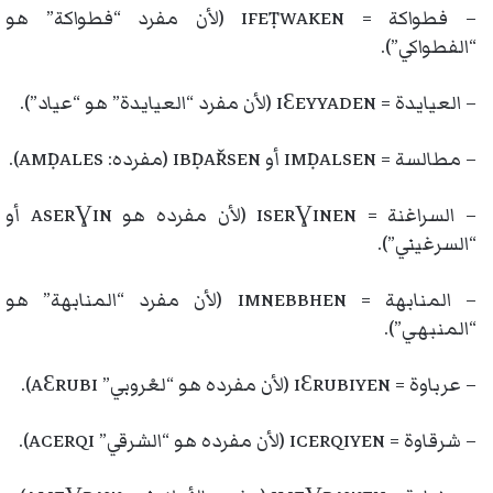
– فطواكة = IFEṬWAKEN (لأن مفرد “فطواكة” هو
“الفطواكي”).
– العيايدة = IƐEYYADEN (لأن مفرد “العيايدة” هو “عياد”).
– مطالسة = IMḌALSEN أو IBḌAŘSEN (مفرده: AMḌALES).
– السراغنة = ISERƔINEN (لأن مفرده هو ASERƔIN أو
“السرغيني”).
– المنابهة = IMNEBBHEN (لأن مفرد “المنابهة” هو
“المنبهي”).
– عرباوة = IƐRUBIYEN (لأن مفرده هو “لعْروبي” AƐRUBI).
– شرقاوة = ICERQIYEN (لأن مفرده هو “الشرقي” ACERQI).