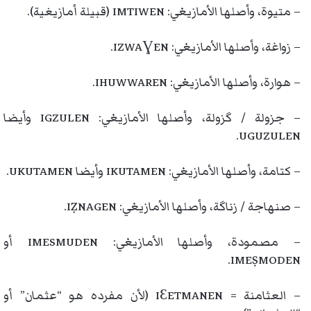
– متيوة، وأصلها الأمازيغي: IMTIWEN (قبيلة أمازيغية).
– زواغة، وأصلها الأمازيغي: IZWAƔEN.
– هوارة، وأصلها الأمازيغي: IHUWWAREN.
– جزولة / گزولة، وأصلها الأمازيغي: IGZULEN وأيضا
UGUZULEN.
– كتامة، وأصلها الأمازيغي: IKUTAMEN وأيضا UKUTAMEN.
– صنهاجة / زناگة، وأصلها الأمازيغي: IẒNAGEN.
– مصمودة، وأصلها الأمازيغي: IMESMUDEN أو
IMEṢMODEN.
– العثامنة = IƐETMANEN (لأن مفرده هو “عثمان” أو