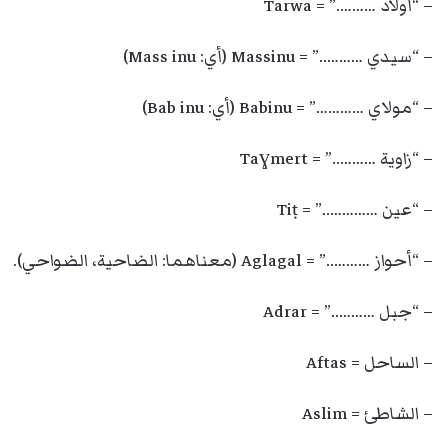
– “أولاد ……….” = Tarwa
– “سيدي ………..” = Massinu (أي: Mass inu)
– “مولاي …………” = Babinu (أي: Bab inu)
– “زاوية ………..” = Taɣmert
– “عين …………..” = Tiṭ
– “أحواز ………..” = Aglagal (معناهما: الضاحية، الضواحي).
– “جبل ………..” = Adrar
– الساحل = Aftas
– الشاطئ = Aslim