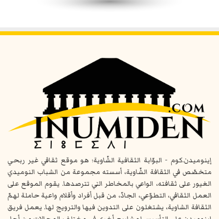
إينوميدن.كوم - البوّابة الثقافية الشّاوية؛ هو موقع ثقافي غير ربحي
متخصّص في الثقافة الشّاوية، أسسته مجموعة من الشباب النوميدي
الغيور على ثقافته، الواعي بالمخاطر التي تترصدها. يقوم الموقع على
العمل الثقافي، التطوّعي، الجادّ، من قبل أفراد وأقلام واعية حاملة لهمّ
الثقافة الشاوية، يشتغلون على التدوين فيها والترويج لها. يعمل فريق
إينوميدن على التأسيس لمشاريع أخرى في مختلف المجالات من أجل