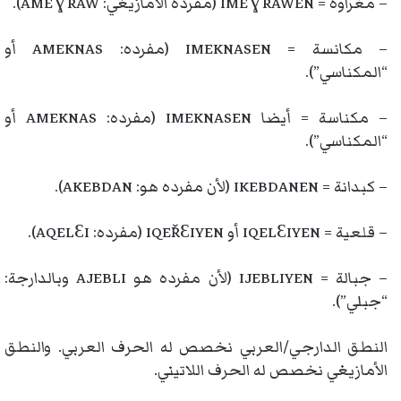
– مغراوة = IMEƔRAWEN (مفرده الأمازيغي: AMEƔRAW).
– مكانسة = IMEKNASEN (مفرده: AMEKNAS أو
“المكناسي”).
– مكناسة = أيضا IMEKNASEN (مفرده: AMEKNAS أو
“المكناسي”).
– كبدانة = IKEBDANEN (لأن مفرده هو: AKEBDAN).
– قلعية = IQELƐIYEN أو IQEŘƐIYEN (مفرده: AQELƐI).
– جبالة = IJEBLIYEN (لأن مفرده هو AJEBLI وبالدارجة:
“جبلي”).
النطق الدارجي/العربي نخصص له الحرف العربي. والنطق
الأمازيغي نخصص له الحرف اللاتيني.