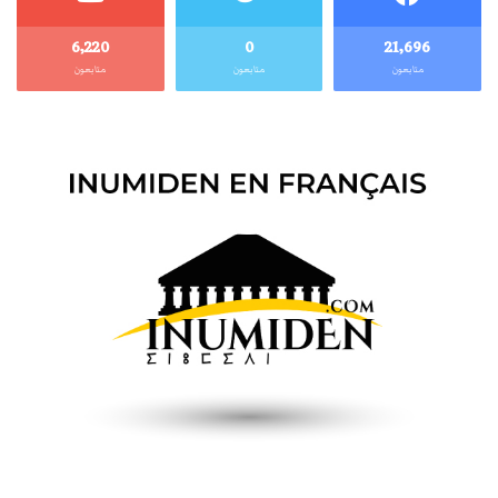
6٬220
0
21٬696
متابعون
متابعون
متابعون