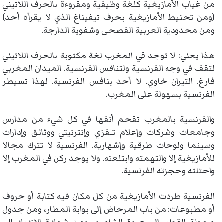
من غياب الأمازيغية كلغة وظيفية ومقروءة بالحرف اللاتيني
(ومن تحنيط الأمازيغية بحرف تيفيناغ الذي لا يقرأه أحد)
ومن محدودية العربية الفصحى وشفوية الدارجة.
هذا يعني: لا توجد في المغرب لغة مكتوبة بالحرف اللاتيني
لتقف في وجه الفرنسية ولتنافس الفرنسية. الميدان المغربي
فارغ. التيران خاوي. لا أحد ينافس الفرنسية. لهذا تسيطر
الفرنسية بسهولة على المغرب.
والفرنسية بالمغرب تقحم أنفها في كل شيء من مدارس
وجامعات وشركات وإعلام تلفزي وإنترنيتي ووثائق وإدارات
وسينما ولوحات طرقية وإشهارية. الفرنسية لا تترك مجالا
للأمازيغية إلا والتهمته وابتلعته. ولا يوجد ركن في المغرب إلا
واحتلته وحجزته الفرنسية.
الفرنسية طردت الأمازيغية من كل مكان فيه كتابة أو حروف
أو مطبوعات: من باب المرحاض إلى بوابة المطار، ومن جدول