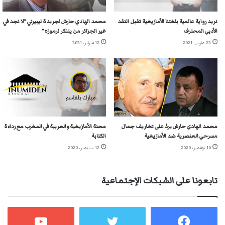
نريد رواية عالمية بلغتنا الأمازيغية تقبل النقد
محمد الهادي حارش لجريدة ليبيرتي “لا نجد في
الأدبي المحترف
غير الجزائر من يتنكر لرموزه”
22 مارس، 2021
12 فبراير، 2021
محمد الهادي حارش يردّ على تخاريف جمال
محنة الأمازيغية والعربية في المغرب مع رداءة
مسرحي العنصرية ضد الأمازيغية
الكتابة
10 نوفمبر، 2020
12 سبتمبر، 2020
تابعونا على الشبكات الإجتماعية