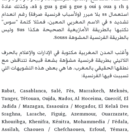
وَ rh وَ oua وَ oui وَ gue وَ gui وَ gua وَ aâ، وكذلك عادة
استعمال ss بلا مبرر (ولأسباب فرنسية صرفة) رغم انعدام
تشديد s في الاسم المغربي المعين، فمثلا كلمة “سوس”
نكتبها بالطريقة الأمازيغية الصحيحة هكذا Sus وليس
بالطريقة الفرنسية المشوهة Souss.
وأغلب المدن المغربية مكتوبة في الإدارات والإعلام بالحرف
اللاتيني بطريقة فرنسية مشوِّهة بشعة قبيحة تتناقض مع
نطقها الحقيقي بالمغرب. ها هي بعض هذه التشويهات التي
تسببت فيها الفرنسية:
Rabat, Casablanca, Salé, Fès, Marrakech, Meknès,
Tanger, Tétouan, Oujda, Nador, Al Hoceima, Guercif, El
Jadida / Mazagan, Essaouira / Mogador, El Kelaâ Des
Sraghna, Larache, Figuig, Azemmour, Ouarzazate,
Khouribga, Khenifra, Kénitra, Mohammedia / Fédala,
Assilah, Chaouen / Chefchaouen, Erfoud, Témara,