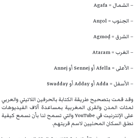
– الشمال = Agafa
– الجنوب = Anẓol
– الشرق = Agmoḍ
– الغرب = Ataram
– الأعلى = Afella أو Sennej أو Annej
– الأسفل = Adda أو Adday أو Swadday
وقد قمت بتصحيح طريقة الكتابة بالحرفين اللاتيني والعربي
لمئات المدن والقرى المغربية بمساعدة آلاف الفيديوهات
على الإنترنيت في YouTube والتي تسمح لنا بأن نسمع كيفية
نطق السكان المحليين لاسم قريتهم.