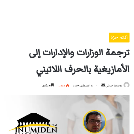
أقلام حرّة
ترجمة الوزارات والإدارات إلى
الأمازيغية بالحرف اللاتيني
أرسل
يوغرطا حناشي
31 أغسطس، 2019
1٬525
6 دقائق
بريدا
إلكترونيا