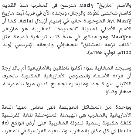
والاسم “مازيغ” Maziɣ مترسخ في المغرب منذ القديم
كاسم شخصي للأولاد والرجال، ونجده الآن في قرية أيت مازيغ
Ayt Maziɣ الموجودة حاليا في إقليم أزيلال Azilal. كما أن
الاسم الأصلي لمدينة “الجديدة” المغربية هو مازيغن
Maziɣen وهو مذكور في عدة كتب تاريخية قديمة مثل
“كتاب نزهة المشتاق” للجغرافي والرحالة الإدريسي (ولد:
1100م. توفي: 1165م).
وسيجد المغاربة سواء أكانوا ناطقين بالأمازيغية أم بالدارجة
أن قراءة الأسماء والنصوص الأمازيغية المكتوبة بالحرف
اللاتيني سهلة جدا ومتيسرة لجميع الذين مروا بالمدرسة،
صغارا وكبارا.
وواحدة من المشاكل العويصة التي تعاني منها اللغة
الأمازيغية بالمغرب هي الهيمنة المتوحشة للغة الفرنسية
كلغة مكتوبة رسمية للدولة المغربية على أرض الواقع (de
facto) في كل مكان بالمغرب. وتستفيد الفرنسية في المغرب