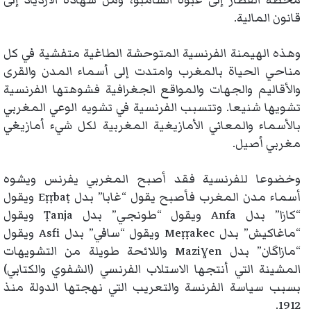
محطة القطار إلى عبوة الشامبو، ومن شهادة الازدياد إلى
قانون المالية.
وهذه الهيمنة الفرنسية المتوحشة الطاغية متفشية في كل
مناحي الحياة بالمغرب وامتدت إلى أسماء المدن والقرى
والأقاليم والجهات والمواقع الجغرافية فشوهتها الفرنسية
تشويها شنيعا. وتتسبب الفرنسية في تشويه الوعي المغربي
بالأسماء والمعاني الأمازيغية المغربية لكل شيء أمازيغي
مغربي أصيل.
وخضوعا للفرنسية فقد أصبح المغربي يفرنس ويشوه
أسماء مدن المغرب فأصبح يقول “غابا” بدل Eṛṛbaṭ ويقول
“كازا” بدل Anfa ويقول “طونجي” بدل Ṭanja ويقول
“ماغاكيش” بدل Meṛṛakec ويقول “سافي” بدل Asfi ويقول
“مازاگان” بدل Maziɣen واللائحة طويلة من التشويهات
المشينة التي أنتجها الاستلاب الفرنسي (الشفوي والكتابي)
بسبب سياسة الفرنسة والتعريب التي نهجتها الدولة منذ
1912.