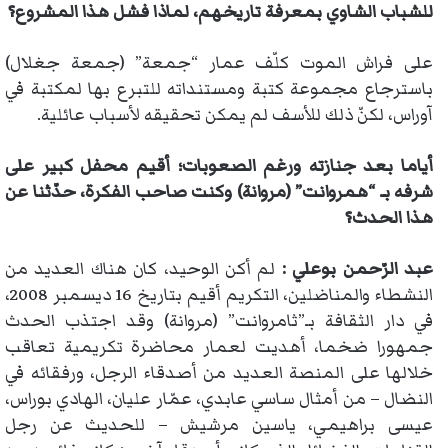
للشباب الشاوي بمعرفة تاريخهم، لماذا فشل هذا المشروع؟
على فراش الموت كلّف عمار “جمعة” (جمعة جغلال)
باسترجاع مجموعة كتبة ومستنداته للتبرع بها لمكتبة في
آوراس، لكنّ ذلك للأسف لم يمكن تحقيقه لأسباب عائلية.
أياما بعد جنازته ورغم الصعوبات؛ أقيم محفل كبير على
شرفه بـ “همروانت” (مروانة) وكنت صاحب الفكرة، حدّثنا عن
هذا الحدث؟
عبد الرّحمن بوعلي :
لم أكن الوحيد، كان هناك العديد من
النشطاء والمناضلين، التكريم أقيم بتاريخ 16 ديسمبر 2008،
في دار الثقافة بـ”ثامروانت” (مروانة) وقد اجتذب الحدث
جمهورا ضخما، أهديت لعمار محاضرة تكريمية تعاقب
خلالها على المنصة العديد من أصدقاء الرجل، ورفقائه في
النضال – من أمثال ساسي عابدي، عمّار عليان، الهادي بوراس،
عيسى براهيمي، ياسين مرشيش – للحديث عن رجل