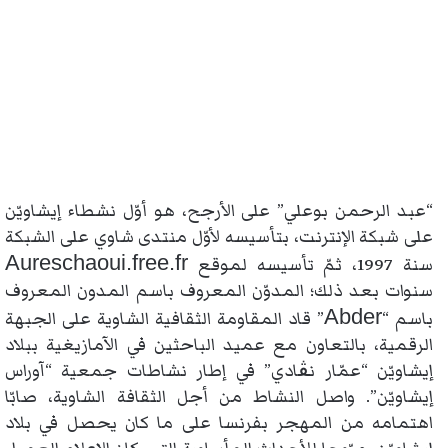
“عبد الرحمن بوعلي” على الأرجح، هو أوّل نشطاء إيشاويّن
على شبكة الإنترنت، بتأسيسه لأوّل منتدى شاوي على الشبكة
Aureschaoui.free.fr
سنة 1997، ثمّ تأسيسه لموقع
سنوات بعد ذلك؛ المدوّن المعروف باسم المدون المعروف
Abder
باسم “
” قاد المقاومة الثقافية الشاوية على الجبهة
الرقمية، بالتعاون مع عميد الباحثين في الآمازيغية ببلاد
إيشاويّن “عمّار نڨادي” في إطار نشاطات جمعية “آوراس
إيشاويّن”. واصل النشاط من أجل الثقافة الشاوية، صابّا
اهتمامه من المهجر بفرنسا على ما كان يحصل في بلاد