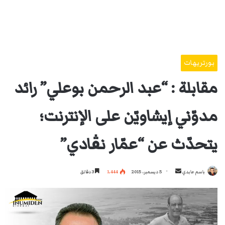
بورتريهات
مقابلة : “عبد الرحمن بوعلي” رائد
مدوّني إيشاويّن على الإنترنت؛
يتحدّث عن “عمّار نڨادي”
أرسل
باسم عابدي
5 ديسمبر، 2015
1٬444
3 دقائق
بريدا
إلكترونيا