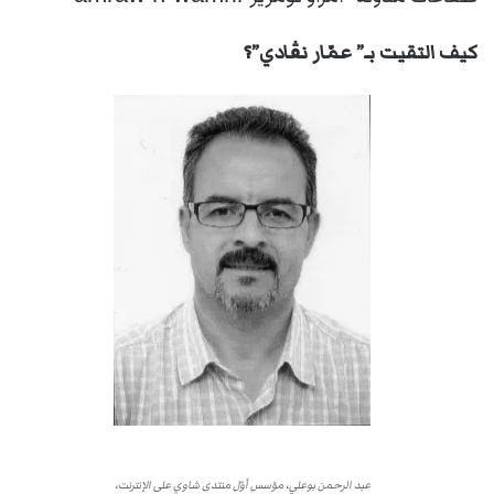
كيف التقيت بـ” عمّار نڨادي”؟
عبد الرحمن بوعلي، مؤسس أوّل منتدى شاوي على الإنترنت،