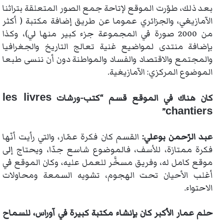
بعد ذلك، طوّرت الموقع لإتاحة جمع الصور المتعلقة بتراثنا
الآمازيغي، والجزائري عموما عن طريق إضافة مكتبة ( أكثر
من 2000 صورة في المجموعة جزء كبير منها لي)، وكذا
بإضافة منتدى لمواضيع غنية تعالج التاريخ والجغرافيا
والمجتمع والاقتصاد والفساد والمواطنة دون أن ننسى طبعا
الموضوع المركزي: الآمازيغية.
les livres
كان هناك في الموقع قسم “كتب-ورشات
chantiers
”
عبد الرّحمن بوعلي:
القسم كان فكرة عمّار، والتي رأيت أنّها
فكرة ممتازة، للأسف، فالموضوع شاسع جدّا، ويحتاج إلى
موقع كامل له، وفريق مسخَّر للعمل عليه، وكان الموقع في
أغلب الأحيان تحت الهجوم، تشويه السمعة ومحاولات
الاحتواء.
حلم عمار الأكبر كان بإنشاء مكتبة كبيرة في آوراس، للسماح