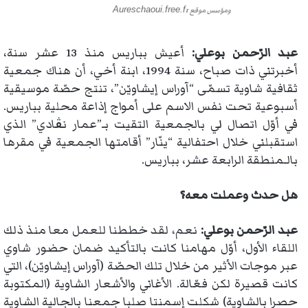
Aureschaoui.free.f
ومؤسس موقع
r
عبد الرّحمن بوعلي:
أعيش بباريس منذ 13 عشر سنة،
أخبرتني ذات صباح، سنة 1994، ابنة أخي، أن هناك جمعية
ثقافية شاوية تسمّى “آوراس إيشاويّن”، تنتج حصّة موسيقية
أسبوعية تحت نفس الاسم على أمواج إذاعة محلية بباريس.
في أوّل اتصال لي بالجمعية التقيت بـ”عمار نڨادي” الذي
استقبلني خلال احتفالية “ينّار” أقامتها الجمعية في مقرها
بالـمنطقة الرابعة عشر، بباريس.
هل حدث وعملت معه؟
عبد الرّحمن بوعلي:
نعم، لقد خططنا للعمل معا منذ ذلك
اللقاء الأول، أوّل مهامنا كانت بالتأكيد ضمان حضور شاوي
عبر موجات الأثير من خلال تلك الحصّة (آوراس إيشاويّن)، التي
كانت قصيرة لكن فعّالة. الأغاني والأشعار الشاوية (المكتوبة
حصرا بالشاوية) شكلت إسمنتا صلبا جمعنا بالجالية الشاوية