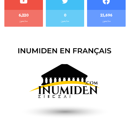
6٬220
0
21٬696
متابعون
متابعون
متابعون