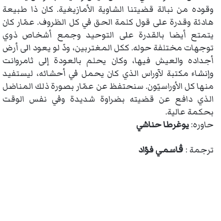
وقوده من نبالة قضيتنا الشاوية الأمازيغية. كان ذا طبيعة
هادئة وقدرة على قول كلمة الحق في كل الظروف. عمّار كان
يتمتع أيضا بالقدرة على التوحيد وجمع أشخاص ذوي
توجهات مختلفة حوله. ككل المغتربين، ودّ لو يعود الى أرض
أجداده والعيش فيها، وكان يحلم بالعودة إلى ثامروانت
وإنشاء مكتبة لآوراس الذي كان يحمل في أحشائه، ليستفيد
منها كل الأوراسيّون. سنحتفظ عن عمّار بصورة ذلك المناضل
الذي دافع عن قضيته بضراوة شديدة وفي نفس الوقت
بحكمة عالية.
حاوره:
يوغرطا حناشي
ترجمة :
ڨاسمي فؤاد