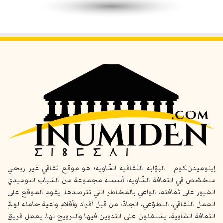
إينوميدن.كوم - البوّابة الثقافية الشّاوية؛ هو موقع ثقافي غير ربحي
متخصّص في الثقافة الشّاوية، أسسته مجموعة من الشباب النوميدي
الغيور على ثقافته، الواعي بالمخاطر التي تترصدها. يقوم الموقع على
العمل الثقافي، التطوّعي، الجادّ، من قبل أفراد وأقلام واعية حاملة لهمّ
الثقافة الشاوية، يشتغلون على التدوين فيها والترويج لها. يعمل فريق