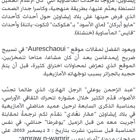
إيشاويّن، مرّوجا للأحداث المأساوية التي كان الإعلام العميل
للسلطة يعتّم عليها، بطريقة منهجية، وكاسرا جدار الصمت
الذي فرض حينها على بلاد إيشاويّن حول أحداث كأحداث
“مايو آبركان” (ماي الأسود” بـ”هكوكث” (تكوت-باتنة) وأحداث
“قايس” المأساوية (خنشلة).
Aureschaoui
ويعود الفضل لمقالات موقع ”
” في تسييج
ضريح إيمدغاسن بعد أن كان مشاعا، متاحا للمخرّبين،
الموقع الذي تعرّض لمحاولات اختراق كثيرة، قبل أن يتمّ
حجبه بالجزائر بسبب توجّهاته الآمازيغية.
“عبد الرّحمن بوعلي” الرجل الهادئ، الذي طالما تجنّب
الأضواء، قدّم الكثير خلال مشواره للحراك الثقافي الآوراسي،
بمناسبة الذكرى السابعة لرحيل عميد مناضلي الآمازيغية
في بلاد إيشاويّن “عمّار نڨادي” نقدّم لكم ترجمةً لمقابلة
أجريت معه من قبل الزميل “يوغرطا” حناشي، في نفس
المناسبة قبل سنتين؛ نشرت بتاريخ : 3 ديسمبر 2013، على
amraw n-wamrir
صفحات مدونة “آمراو نومرير
“