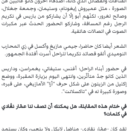
القناعات والفضائل الذي كانه، أصدقاء آخرون كانو غائبين عن
الصورة ، مثل عميروش إيغونام، وسليمان، وجمعة جغلال،
وصالح لغرور، لكنّهم أبو إلّا أن يشاركو من باريس في تكريم
الرجل رغم المسافة، وشاركو الحضور الحدثَ عبر مكبرات
الصوت في اتصالات هاتفية.
الشعر أيضا كان حاضرا، جيمي مازيغ وآكسل في زي المحارب
النوميدي ألقو قصائد تكريما للراحل أسرت أفئدة الجمهور.
في حضور أبناء الراحل؛ آغنس، ستيفاني، يغمراسن، وداريس
الذين كانو جدّ متأثّرين، وانتهى اليوم بزيارة المقبرة، ووضع
إكليل من الزيتون على شكل حرف “آزا” الآمازيغي، على قبره،
وصورة كبيرة له في “تاكسلانت”.
في ختام هذه المقابلة، هل يمكنك أن تصف لنا عمّار نڨادي
في كلمات؟
لقد كان -عمّار نقادي- مناضل لايكل ولا يتعب، وكان يستمد