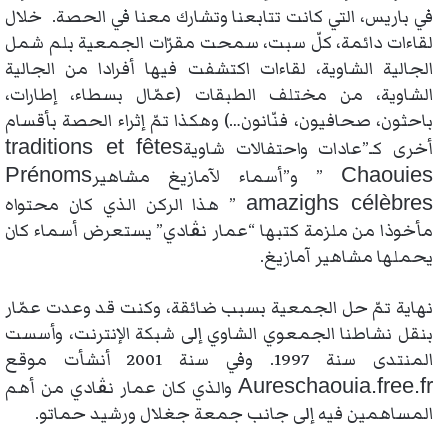
في باريس، التي كانت تتابعنا وتشارك معنا في الحصة. خلال
لقاءات دائمة، كلّ سبت، سمحت مقرّات الجمعية بلم شمل
الجالية الشاوية، لقاءات اكتشفت فيها أفرادا من الجالية
الشاوية، من مختلف الطبقات (عمّال بسطاء، إطارات،
باحثون، صحافيون، فنّانون…) وهكذا تمّ إثراء الحصة بأقسام
traditions et fêtes
أخرى كـ”عادات واحتفالات شاوية
Prénoms
Chaouies
” و”أسماء لآمازيغ مشاهير
amazighs célèbres
” هذا الركن الذي كان محتواه
مأخوذا من ملزمة كتبها “عمار نڨادي” يستعرض أسماء كان
يحملها مشاهير آمازيغ.
نهاية تمّ حل الجمعية بسبب ضائقة، وكنت قد وعدت عمّار
بنقل نشاطنا الجمعوي الشاوي إلى شبكة الإنترنت، وأسست
المنتدى سنة 1997. وفي سنة 2001 أنشأت موقع
Aureschaouia.free.fr
والذي كان عمار نڨادي من أهم
المساهمين فيه إلى جانب جمعة جغلال ورشيد حماتو.