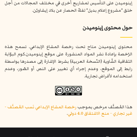
إينوميدن على التأسيس لمشاريع أخرى في مختلف المجالات من أجل
خلق "مشروع إعلام بديل" لفكّ الحصار عن بلاد إيشاويّن.
حول محتوى إينوميدن
محتوى إينوميدن متاح تحت رخصة المشاع الإبداعي. تسمح هذه
الرّخصة بإعادة نشر المواد المنشورة على موقع إينوميدن.كوم البوّابة
الثقافية الشّاوية (النّسخة العربية) بشرط الإشارة إلى مصدرها بواسطة
رابط إلى الموقع، وعدم إجراء أي تغيير على النص أو الصّور، وعدم
استخدامه لأغراض تجارية.
هذا المُصنَّف مرخص بموجب
رخصة المشاع الإبداعي نَسب المُصنَّف -
غير تجاري - منع الاشتقاق 4.0 دولي
.