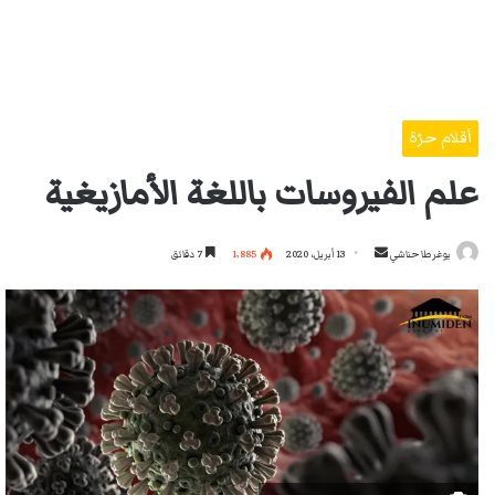
أقلام حرّة
علم الفيروسات باللغة الأمازيغية
أرسل
يوغرطا حناشي
13 أبريل، 2020
1٬885
7 دقائق
بريدا
إلكترونيا