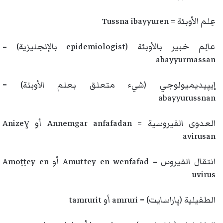
عِلم الأوبئة = Tussna ibayyuren
عالِم خبير بالأوبئة (epidemiologist بالإنجليزية) =
abayyurmassan
إيپيديميولوجي (شيء متعلق بعلم الأوبئة) =
abayyurussnan
العدوى الفيروسية = Annemgar anfafadan أو Anizeɣ
avirusan
انتقال الفيروس = Amuttey en wenfafad أو Amoṭṭey en
uvirus
الطفيلية (پاراسايت) = amruri أو tamrurit