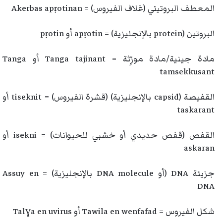
المعطف البروتيني (غلاف الفيروس) = Akerbas apṛotinan
البروتين (protein بالإنجليزية) = apṛotin أو pṛotin
مادة جينية/مادة مورِّثة = Tanga tajinant أو Tanga
tamsekkusant
القفيصة (capsid بالإنجليزية) (قشرة الفيروس) = tiseknit أو
taskarant
القفص (قفص حديدي أو خشبي للحيوانات) = isekni أو
askaran
جزيئة DNA (أو DNA molecule بالإنجليزية) = Assuy en
DNA
شكل الفيروس = Tawila en wenfafad أو Talɣa en uvirus