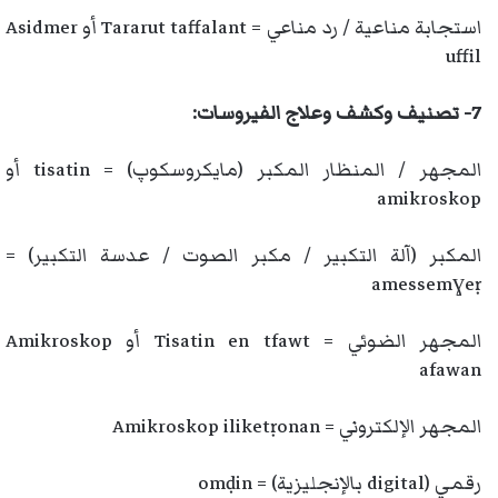
استجابة مناعية / رد مناعي = Tararut taffalant أو Asidmer
uffil
7- تصنيف وكشف وعلاج الفيروسات:
المجهر / المنظار المكبر (مايكروسكوپ) = tisatin أو
amikroskop
المكبر (آلة التكبير / مكبر الصوت / عدسة التكبير) =
amessemɣeṛ
المجهر الضوئي = Tisatin en tfawt أو Amikroskop
afawan
المجهر الإلكتروني = Amikroskop iliketṛonan
رقمي (digital بالإنجليزية) = omḍin