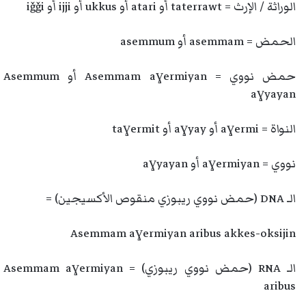
الوراثة / الإرث = taterrawt أو atari أو ukkus أو ijji أو iǧǧi
الحمض = asemmam أو asemmum
حمض نووي = Asemmam aɣermiyan أو Asemmum
aɣyayan
النواة = aɣermi أو aɣyay أو taɣermit
نووي = aɣermiyan أو aɣyayan
الـ DNA (حمض نووي ريبوزي منقوص الأكسيجين) =
Asemmam aɣermiyan aribus akkes-oksijin
الـ RNA (حمض نووي ريبوزي) = Asemmam aɣermiyan
aribus