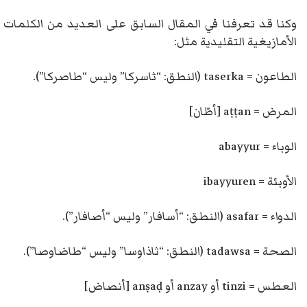
وكنا قد تعرفنا في المقال السابق على العديد من الكلمات
الأمازيغية التقليدية مثل:
الطاعون = taserka (النطق: “ثاسركا” وليس “طاصركا”).
المرض = aṭṭan [أطّان]
الوباء = abayyur
الأوبئة = ibayyuren
الدواء = asafar (النطق: “أسافار” وليس “أصافار”).
الصحة = tadawsa (النطق: “ثاذاوسا” وليس “طاضاوصا”).
العطس = tinzi أو anzay أو anṣaḍ [أنصاض]