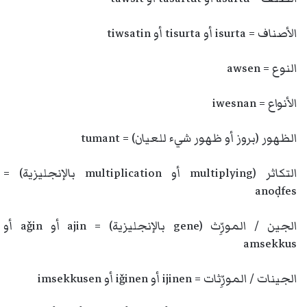
الأصناف = isurta أو tisurta أو tiwsatin
النوع = awsen
الأنواع = iwesnan
الظهور (بروز أو ظهور شيء للعيان) = tumant
التكاثر (multiplying أو multiplication بالإنجليزية) =
anoḍfes
الجين / المورِّث (gene بالإنجليزية) = ajin أو aǧin أو
amsekkus
الجينات / المورِّثات = ijinen أو iǧinen أو imsekkusen