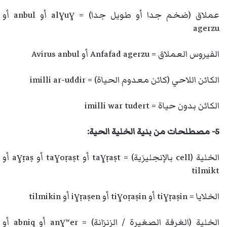
عملاق (ضخم جدا أو طويل جدا) = alɣuɣ أو anbul أو
agerzu
الفيروس العملاق = Anfafad agerzu أو Avirus anbul
الكائن اللاحي (كائن معدوم الحياة) = imilli ar-uddir
الكائن بدون حياة = imilli war tudert
5- مصطلحات من بنية الخلية الحية:
الخلية (cell بالإنجليزية) = taɣṛaṣt أو taɣoṛaṣt أو aɣṛaṣ أو
tilmikt
الخلايا = tiɣṛaṣin أو tiɣoṛaṣin أو iɣṛaṣen أو tilmikin
الخلية (الغرفة الصغيرة / الزنزانة) = anɣʷer أو abniq أو