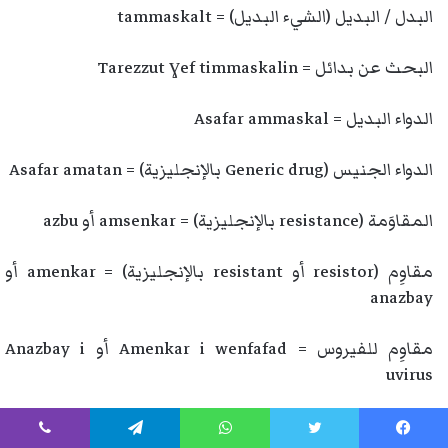
البدل / البديل (الشيء البديل) = tammaskalt
البحث عن بدائل = Tarezzut ɣef timmaskalin
الدواء البديل = Asafar ammaskal
الدواء الجنيس (Generic drug بالإنجليزية) = Asafar amatan
المقاوَمة (resistance بالإنجليزية) = amsenkar أو azbu
مقاوِم (resistor أو resistant بالإنجليزية) = amenkar أو
anazbay
مقاوِم للفيروس = Amenkar i wenfafad أو Anazbay i
uvirus
مُرَكَّب / مصنوع / مصطنع (synthetic بالإنجليزية) = imelẓi
يسبوك
تويتر
واتساب
تيلقرام
ڤايبر