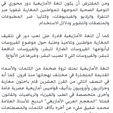
ومن المفترض أن يكون للغة الأمازيغية دور محوري في
التوعية الصحية الموجهة للمواطنين المغاربة شفويا عبر
التلفزة والراديو والفيديوهات، وكتابيا عبر المطبوعات
والملصقات والتشوير ودلائل الاستخدام.
كما أن اللغة الأمازيغية قادرة على لعب دور في تثقيف
المغاربة مواطنين وتلاميذ وطلبة حول موضوع الفيروسات
(بأنواعها: الفيروسات الضارة للبشر، والفيروسات النافعة
للبشر، والفيروسات التي لا تصيب البشر، وغيرها من الأنواع).
اللغة الأمازيغية تملك ثروة ضخمة من الكلمات والأسماء
القديمة المتجذرة في مختلف لهجاتها منذ قرون. كما أنه
في النصف الثاني من القرن العشرين قام باحثون مغاربة
وجزائريون وأوروبيون بتأليف قواميس أمازيغية عصرية عامة
وأخرى متخصصة في الطب والفيزياء والرياضيات والقانون.
فمثلا “المعجم العربي الأمازيغي” البديع للأستاذ العلامة
محمد شفيق مليء عن آخره بآلاف الكلمات والمصطلحات