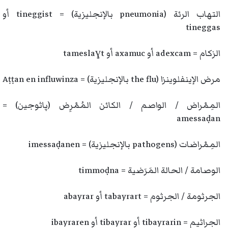
التهاب الرئة (pneumonia بالإنجليزية) = tineggist أو
tineggas
الزكام = adexcam أو axamuc أو tameslaɣt
مرض الإينفلوينزا (the flu بالإنجليزية) = Aṭṭan en influwinza
المِمْراض / الواصم / الكائن المُمْرِض (پاثوجين) =
amessaḍan
المِمْراضات (pathogens بالإنجليزية) = imessaḍanen
الوصامة / الحالة المَرَضية = timmoḍna
الجرثومة / الجرثوم = tabayrart أو abayrar
الجراثيم = tibayrarin أو tibayrar أو ibayraren