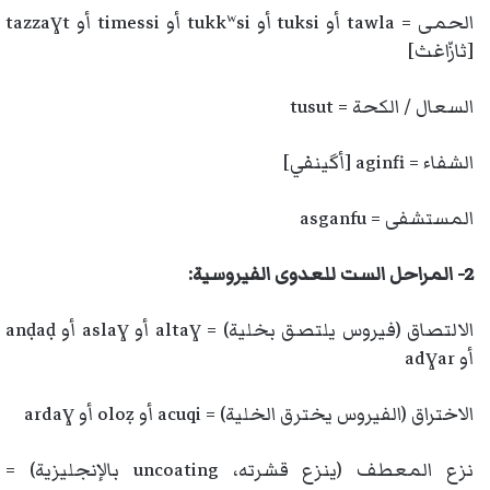
الحمى = tawla أو tuksi أو tukkʷsi أو timessi أو tazzaɣt
[ثازّاغث]
السعال / الكحة = tusut
الشفاء = aginfi [أگينفي]
المستشفى = asganfu
2- المراحل الست للعدوى الفيروسية:
الالتصاق (فيروس يلتصق بخلية) = altaɣ أو aslaɣ أو anḍaḍ
أو adɣar
الاختراق (الفيروس يخترق الخلية) = acuqi أو oloẓ أو ardaɣ
نزع المعطف (ينزع قشرته، uncoating بالإنجليزية) =