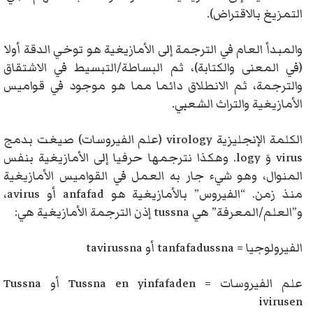
التمزيغ بالاقتراض).
والمبدأ العام في الترجمة إلى الأمازيغية هو توخي الدقة أولا
(في المعنى والكتابة)، ثم البساطة/التبسيط في الاشتقاق
والترجمة، ثم الانطلاق دائما مما هو موجود في قواميس
الأمازيغية والتراث الشعبي.
الكلمة الإنجليزية virology (علم الفيروسات) صيغت بدمج
virus وَ logy. وهكذا نترجمها حرفيا إلى الأمازيغية بنفس
المنوال، وهو شيء جار به العمل في القواميس الأمازيغية
منذ زمن. “الفيروس” بالأمازيغية هو anfafad أو avirus،
و”العلم/المعرفة” هي tussna إذن الترجمة الأمازيغية هي:
الفيرولوجيا = tanfafadussna أو tavirussna
علم الفيروسات = Tussna en yinfafaden أو Tussna
ivirusen