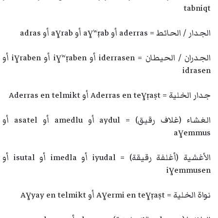
tabniqt
الجدار / الحائط = aderras أو aɣʷṛab أو aɣrab أو adras
الجدران / الحيطان = iderrasen أو iɣʷṛaben أو iɣraben أو
idrasen
جدار الخلية = Aderras en teɣṛaṣt أو Aderras en telmikt
الغشاء (غلاف رقيق) = aydul أو amedlu أو asatel أو
aɣemmus
الأغشية (أغلفة رقيقة) = iyudal أو imedla أو isutal أو
iɣemmusen
نواة الخلية = Aɣermi en teɣṛaṣt أو Aɣyay en telmikt