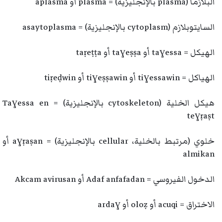
البلازما (plasma بالإنجليزية) = plasma أو aplasma
السايتوبلازم (cytoplasm بالإنجليزية) = asaytoplasma
الهيكل = taɣessa أو taɣeṣṣa أو taṛeṭṭa
الهياكل = tiɣessawin أو tiɣeṣṣawin أو tiṛeḍwin
هيكل الخلية (cytoskeleton بالإنجليزية) = Taɣessa en
teɣṛaṣt
خلوي (مرتبط بالخلية، cellular بالإنجليزية) = aɣṛaṣan أو
almikan
الدخول الفيروسي = Adaf anfafadan أو Akcam avirusan
الاختراق = acuqi أو oloẓ أو ardaɣ