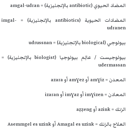
المضاد الحيوي (antibiotic بالإنجليزية) = amgal-udran
المضادات الحيوية (antibiotics بالإنجليزية) = imgal-
udranen
بيولوجي (biological بالإنجليزية) = udrussnan
بيولوجيست / عالِم بيولوجيا (biologist بالإنجليزية) =
udermassan
المعدن = amɣiz أو amɣez أو azara
المعادن = imɣizen أو imɣaz أو izaran
الزنك = azink أو aẓẓeng
العلاج بالزنك = Amagal es uzink أو Asemmgel es uzink