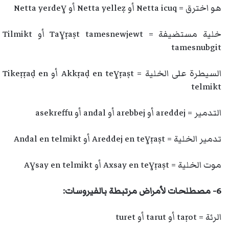
هو اخترق = Netta icuq أو Netta yelleẓ أو Netta yerdeɣ
خلية مستضيفة = Taɣṛaṣt tamesnewjewt أو Tilmikt
tamesnubgit
السيطرة على الخلية = Akkṛaḍ en teɣṛaṣt أو Tikeṛṛaḍ en
telmikt
التدمير = areddej أو arebbej أو andal أو asekreffu
تدمير الخلية = Areddej en teɣṛaṣt أو Andal en telmikt
موت الخلية = Axsay en teɣṛaṣt أو Aɣsay en telmikt
6- مصطلحات لأمراض مرتبطة بالفيروسات:
الرئة = taṛot أو tarut أو turet