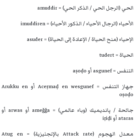
الحي (الرجل الحي / الذكر الحي) = amuddir
الأحياء (الرجال الأحياء / الذكور الأحياء) = imuddiren
الإحياء (منح الحياة / الإعادة إلى الحياة) = asuder
الحياة = tudert
التنفس = asgunef أو aṣoḍo
جهاز التنفس = Aceṛmaḍ en wesgunef أو Arukku en
oṣoḍo
جائحة / پانديميك (وباء عالمي) = ameǧǧa أو arwas أو
ataras أو iṛiḍi
معدل الهجوم (Attack rate بالإنجليزية) = Atug en