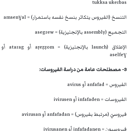
tukksa ukerbas
التنسخ (الفيروس يتكاثر بنسخ نفسه باستمرار) = amsenɣal
التجميع (assembly بالإنجليزية) = asegrew
الإطلاق (launch بالإنجليزية) = aṛeẓẓom أو atarag أو
aselfeɣ
3- مصطلحات عامة من دراسة الفيروسات:
الفيروس = anfafad أو avirus
الفيروسات = infafaden أو ivirusen
فيروسيّ (مرتبط بفيروس) = anfafadan أو avirusan
فيروسيون = infafadanen أو ivirusanen