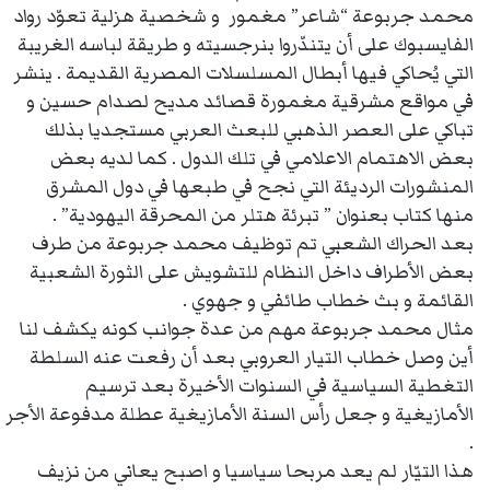
محمد جربوعة “شاعر” مغمور و شخصية هزلية تعوّد رواد
الفايسبوك على أن يتندّروا بنرجسيته و طريقة لباسه الغريبة
التي يُحاكي فيها أبطال المسلسلات المصرية القديمة . ينشر
في مواقع مشرقية مغمورة قصائد مديح لصدام حسين و
تباكي على العصر الذهبي للبعث العربي مستجديا بذلك
بعض الاهتمام الاعلامي في تلك الدول . كما لديه بعض
المنشورات الرديئة التي نجح في طبعها في دول المشرق
منها كتاب بعنوان ” تبرئة هتلر من المحرقة اليهودية” .
بعد الحراك الشعبي تم توظيف محمد جربوعة من طرف
بعض الأطراف داخل النظام للتشويش على الثورة الشعبية
القائمة و بث خطاب طائفي و جهوي .
مثال محمد جربوعة مهم من عدة جوانب كونه يكشف لنا
أين وصل خطاب التيار العروبي بعد أن رفعت عنه السلطة
التغطية السياسية في السنوات الأخيرة بعد ترسيم
الأمازيغية و جعل رأس السنة الأمازيغية عطلة مدفوعة الأجر
.
هذا التيّار لم يعد مربحا سياسيا و اصبح يعاني من نزيف