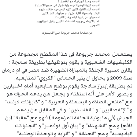
من صفحة محمد جربوعة على الفايسبوك
يستعمل محمد جربوعة في هذا المقطع مجموعة من
الكليشيهات الشعبوية و يقوم بتوظيفها بطريقة سمجة :
يقارن مسيرة الجلفة بالمباراة الشهيرة ضد مصر في ام درمان
سنة 2009 و يحاول ان يثير الحماس “الكروي” لمتابعيه .
ثم بطريقة إبتزاز ساذجة يقوم بوضع متابعيه أمام اختيارين
و يصور الأمر على أنه استفتاء و يجعل من يدعم الحراك هو
مع “مانعي الصلاة و البسملة و العربية ” و “كابرانات فرنسا”
و “الإنفصاليين” و ” الفاسدين” و في المقابل من يدعم
الجيش (في مليونية الجلفة المزعومة ) فهو مع “عقبة” (بن
نافع) و مع “الشهداء” و “بيان أول نوفمبر” و “الجنرالات
الباديسية” و مع “العدالة ” و “الراية و الوحدة الوطنية” .