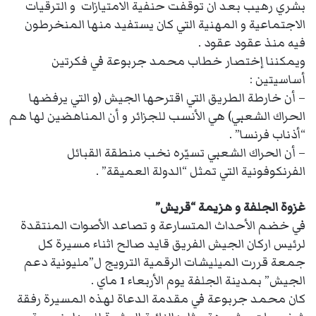
بشري رهيب بعد ان توقفت حنفية الامتيازات و الترقيات
الاجتماعية و المهنية التي كان يستفيد منها المنخرطون
فيه منذ عقود عقود .
ويمكننا إختصار خطاب محمد جربوعة في فكرتين
أساسيتين :
– أن خارطة الطريق التي اقترحها الجيش (و التي يرفضها
الحراك الشعبي) هي الأنسب للجزائر و أن المناهضين لها هم
“أذناب فرنسا” .
– أن الحراك الشعبي تسيّره نخب منطقة القبائل
الفرنكوفونية التي تمثل “الدولة العميقة” .
غزوة الجلفة و هزيمة “قريش”
في خضم الأحداث المتسارعة و تصاعد الأصوات المنتقدة
لرئيس اركان الجيش الفريق قايد صالح اثناء مسيرة كل
جمعة قررت الميليشات الرقمية الترويج ل”مليونية دعم
الجيش” بمدينة الجلفة يوم الأربعاء 1 ماي .
كان محمد جربوعة في مقدمة الدعاة لهذه المسيرة رفقة