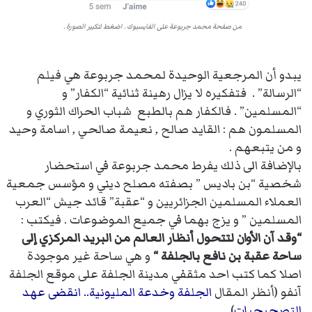
من صفحة محمد جربوعة على الفايسبوك . اضغط لتكبير الصورة .
يبدو أن المرجعية الوحيدة لمحمد جربوعة هي فيلم
“الرسالة” . فتفكيره لا يزال رهينة ثنائية “الكفار” و
“المسلمين” . فالكفار هم بالطبع شباب الحراك الثوري و
المسلمون هم : القايد صالح , نعيمة صالحي , اسامة وحيد
و من يتبعهم .
بالإضافة الى ذلك يفرط محمد جربوعة في استحضار
شخصية “بن باديس ” بصفته مصلح ديني و مؤسس جمعية
العملاء المسلمين الجزائريين و “عقبة” قائد جيش “العرب
المسلمين ” و يزج بهما في جميع الموضوعات . فيكتب :
“وقد آن الأوان لتتحول أنظار العالم من البريد المركزي إلى
ساحة عقبة بن نافع بالجلفة “
و هي ساحة غير موجودة
اصلا كما كتب احد مثقفي مدينة الجلفة على موقع الجلفة
آنفو (أنظر المقال
الجلفة وخدعة المليونية.. انقضى عهد
التصحيحيات
) .