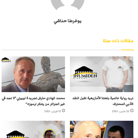
يوغرطا حناشي
مقالات ذات صلة
نريد رواية عالمية بلغتنا الأمازيغية تقبل النقد
محمد الهادي حارش لجريدة ليبيرتي “لا نجد في
الأدبي المحترف
غير الجزائر من يتنكر لرموزه”
22 مارس، 2021
12 فبراير، 2021