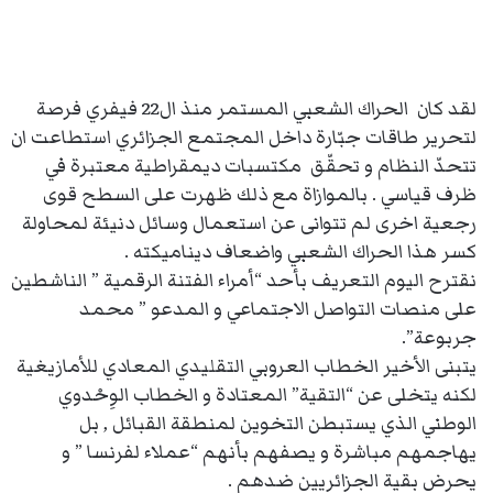
لقد كان الحراك الشعبي المستمر منذ ال22 فيفري فرصة
لتحرير طاقات جبّارة داخل المجتمع الجزائري استطاعت ان
تتحدّ النظام و تحقّق مكتسبات ديمقراطية معتبرة في
ظرف قياسي . بالموازاة مع ذلك ظهرت على السطح قوى
رجعية اخرى لم تتوانى عن استعمال وسائل دنيئة لمحاولة
كسر هذا الحراك الشعبي واضعاف ديناميكته .
نقترح اليوم التعريف بأحد “أمراء الفتنة الرقمية ” الناشطين
على منصات التواصل الاجتماعي و المدعو ” محمد
جربوعة”.
يتبنى الأخير الخطاب العروبي التقليدي المعادي للأمازيغية
لكنه يتخلى عن “التقية” المعتادة و الخطاب الوِحْدوي
الوطني الذي يستبطن التخوين لمنطقة القبائل , بل
يهاجمهم مباشرة و يصفهم بأنهم “عملاء لفرنسا ” و
يحرض بقية الجزائريين ضدهم .