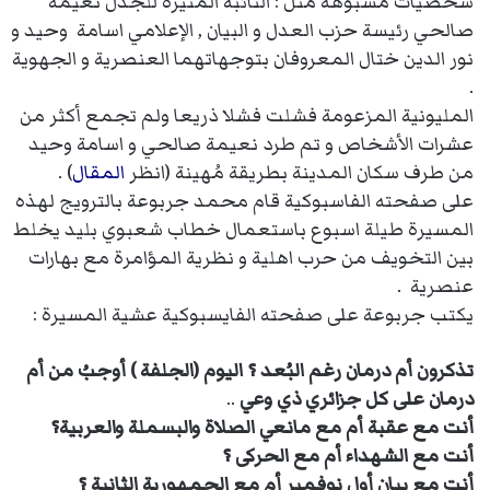
شخصيات مشبوهة مثل : النائبة المثيرة للجدل نعيمة
صالحي رئيسة حزب العدل و البيان , الإعلامي اسامة وحيد و
نور الدين ختال المعروفان بتوجهاتهما العنصرية و الجهوية
.
المليونية المزعومة فشلت فشلا ذريعا ولم تجمع أكثر من
عشرات الأشخاص و تم طرد نعيمة صالحي و اسامة وحيد
من طرف سكان المدينة بطريقة مُهينة (انظر
المقال
) .
على صفحته الفاسبوكية قام محمد جربوعة بالترويج لهذه
المسيرة طيلة اسبوع باستعمال خطاب شعبوي بليد يخلط
بين التخويف من حرب اهلية و نظرية المؤامرة مع بهارات
عنصرية .
يكتب جربوعة على صفحته الفايسبوكية عشية المسيرة :
تذكرون أم درمان رغم البُعد ؟ اليوم (الجلفة ) أوجبُ من أم
درمان على كل جزائري ذي وعي
..
أ
نت مع عقبة أم مع مانعي الصلاة والبسملة والعربية؟
أنت مع الشهداء أم مع الحركى ؟
أنت مع بيان أول نوفمبر أم مع الجمهورية الثانية ؟