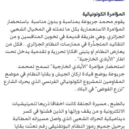
المؤامرة الكولونيالية
يقوم محمد جربوعة بمناسبة و بدون مناسبة باستحضار
المؤامرة الاستعمارية بكل ما تمثله في المخيال الشعبي
الجزائري .وهي طريقة قديمة في تخوين المنافسين و من
التقاليد المتجذّرة في ممارسات النظام الجزائري . فكل من
يعارض النظام او يتبنى افكارا تحررية و تقدمية يدخل تحت
اطار “الأيادي الخارجية” .
استحضار مؤامرة “الأيادي الخارجية” تسمح لمحمد
جربوعة بوضع قيادة اركان الجيش و بقايا النظام في موضع
المقاوِمين للمشروع الكولونيالي الفرنسي الذي يحرك الشارع
“لزرع الفوضى” في البلاد .
بالطبع , مسيرة الجلفة كانت اخفاقا ذريعا للميليشيات
الالكترونية و من يقف ورائها و الذين فشلوا في كسر
ديناميكية الحراك الشعبي الذي واصل مسيراته المطالبة
برحيل جميع رموز النظام البوتفليقي رغم تعنّت بقايا