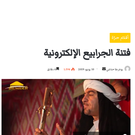
أقلام حرّة
فتنة الجرابيع الإلكترونية
أرسل
يوغرطا حناشي
10 يونيو، 2019
1٬594
4 دقائق
بريدا
إلكترونيا