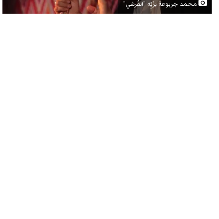
محمد جربوعة بزَيِّه "القُرشي"