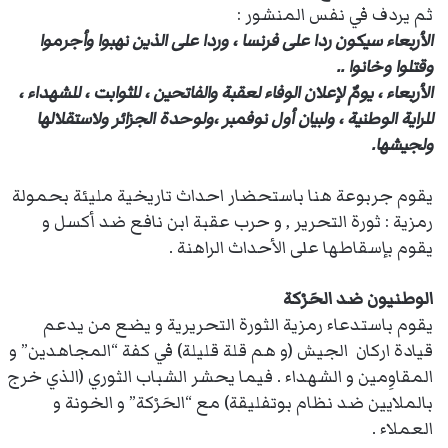
ثم يردف في نفس المنشور :
الأربعاء سيكون ردا على فرنسا ، وردا على الذين نهبوا وأجرموا
وقتلوا وخانوا
..
الأربعاء ، يومٌ لإعلان الوفاء لعقبة والفاتحين ، للثوابت ، للشهداء ،
للراية الوطنية ، ولبيان أول نوفمبر ،ولوحدة الجزائر ولاستقلالها
ولجيشها.
يقوم جربوعة هنا باستحضار احداث تاريخية مليئة بحمولة
رمزية : ثورة التحرير , و حرب عقبة ابن نافع ضد أكسل و
يقوم بإسقاطها على الأحداث الراهنة .
الوطنيون ضد الحَرْكة
يقوم باستدعاء رمزية الثورة التحريرية و يضع من يدعم
قيادة اركان الجيش (و هم قلة قليلة) في كفة “المجاهدين” و
المقاوِمين و الشهداء . فيما يحشر الشباب الثوري (الذي خرج
بالملايين ضد نظام بوتفليقة) مع “الحَرْكة” و الخونة و
العملاء .