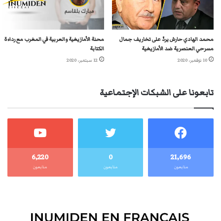
محمد الهادي حارش يردّ على تخاريف جمال
محنة الأمازيغية والعربية في المغرب مع رداءة
مسرحي العنصرية ضد الأمازيغية
الكتابة
10 نوفمبر، 2020
12 سبتمبر، 2020
تابعونا على الشبكات الإجتماعية
6٬220
0
21٬696
متابعون
متابعون
متابعون