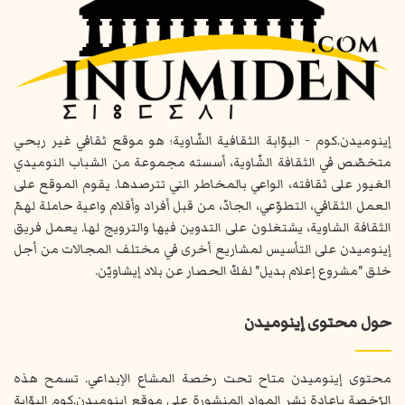
إينوميدن.كوم - البوّابة الثقافية الشّاوية؛ هو موقع ثقافي غير ربحي
متخصّص في الثقافة الشّاوية، أسسته مجموعة من الشباب النوميدي
الغيور على ثقافته، الواعي بالمخاطر التي تترصدها. يقوم الموقع على
العمل الثقافي، التطوّعي، الجادّ، من قبل أفراد وأقلام واعية حاملة لهمّ
الثقافة الشاوية، يشتغلون على التدوين فيها والترويج لها. يعمل فريق
إينوميدن على التأسيس لمشاريع أخرى في مختلف المجالات من أجل
خلق "مشروع إعلام بديل" لفكّ الحصار عن بلاد إيشاويّن.
حول محتوى إينوميدن
محتوى إينوميدن متاح تحت رخصة المشاع الإبداعي. تسمح هذه
الرّخصة بإعادة نشر المواد المنشورة على موقع إينوميدن.كوم البوّابة