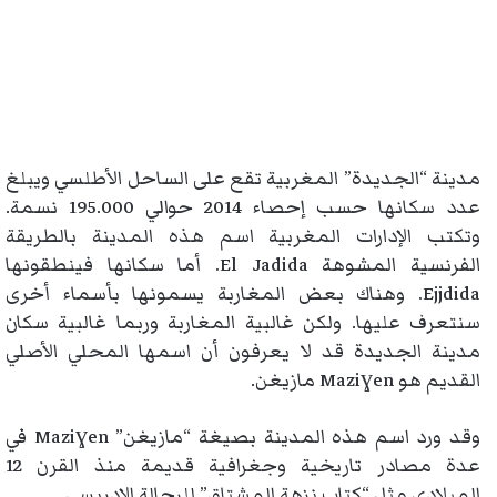
مدينة “الجديدة” المغربية تقع على الساحل الأطلسي ويبلغ
عدد سكانها حسب إحصاء 2014 حوالي 195.000 نسمة.
وتكتب الإدارات المغربية اسم هذه المدينة بالطريقة
الفرنسية المشوهة El Jadida. أما سكانها فينطقونها
Ejjdida. وهناك بعض المغاربة يسمونها بأسماء أخرى
سنتعرف عليها. ولكن غالبية المغاربة وربما غالبية سكان
مدينة الجديدة قد لا يعرفون أن اسمها المحلي الأصلي
القديم هو Maziɣen مازيغن.
وقد ورد اسم هذه المدينة بصيغة “مازيغن” Maziɣen في
عدة مصادر تاريخية وجغرافية قديمة منذ القرن 12
الميلادي مثل “كتاب نزهة المشتاق” للرحالة الإدريسي.