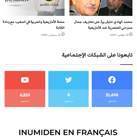
محمد الهادي حارش يردّ على تخاريف جمال
محنة الأمازيغية والعربية في المغرب مع رداءة
مسرحي العنصرية ضد الأمازيغية
الكتابة
10 نوفمبر، 2020
12 سبتمبر، 2020
تابعونا على الشبكات الإجتماعية
6٬220
0
21٬696
متابعون
متابعون
متابعون