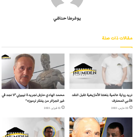
يوغرطا حناشي
مقالات ذات صلة
نريد رواية عالمية بلغتنا الأمازيغية تقبل النقد
محمد الهادي حارش لجريدة ليبيرتي “لا نجد في
الأدبي المحترف
غير الجزائر من يتنكر لرموزه”
22 مارس، 2021
12 فبراير، 2021