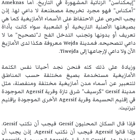
“إيمكناسن” الزناتية المشهورة في التاريخ. أما Ameknas
“أمكناس” فهو مجرد تخريجة مصطنعة لا داعي لها. إذن
يجب الحرص على الاحتفاظ على الأسماء الأمازيغية كما هي
بصيغتها الأصلية التاريخية أو الشعبية سواء كانت بأداة
تعريف أو بدونها وتجنب التدخل الفج لـ”تصحيح” ما لا
داعي لتصحيحه. فمدينة Wejda معروفة هكذا لدى الأمازيغ
الآن ولا داعي لإرجاعها إلى Tiwejda.
وزيادة على ذلك كله فنحن نجد أحيانا نفس الكلمة
الأمازيغية مستخدمة بصيغ مختلفة حسب المناطق
للتعبير عن أسماء مدن أمازيغية مختلفة ومنفصلة، مثل
مدينة Gersif “گرسيف” شرق تازة وقرية Agersif الموجودة
في إقليم الحسيمة وقرية Agersif الأخرى الموجودة بإقليم
تيزنيت.
فإذا قال السكان المحليون Gersif فيجب أن نكتب Gersif.
وإذا قالوا Agersif فيجب أن نكتب Agersif. إذن يجب أن