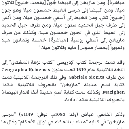
مباشرةً]. ومن مازيغن إلى البيضا جُونٌ [يقصد: خليج] ثلاثون
ميلا. ومن البيضا إلى مرسى الغيط خمسون ميلا وهو جون
[خليج] ثاني. ومن الغيط إلى أسفي خمسون ميلا. ومن أنفى
إلى طرف جبل الحديد ستون ميلا. ومن طرف جبل الحديد
إلى الغيط الذي في الجون خمسون ميلا. وكذلك من طرف
مازيغن إلى أسفي روسيةً [مباشرةً] خمسة وثمانون ميلا
وتقويراً [بمسار مقوس] ماية وثلاثون ميلا.”
وقد تمت ترجمة كتاب الإدريسي “كتاب نزهة المشتاق” إلى
اللغة اللاتينية عام 1619 تحت عنوان Geographia Nubiensis
من طرف Gabriele Sionita. وفي تلك الترجمة اللاتينية تمت
كتابة اسم مدينة “مازيغن” بالحروف اللاتينية هكذا:
Mazighen. وكذلك تمت كتابة اسم مدينة أنفا (الدار البيضاء)
بالحروف اللاتينية هكذا: Anfa.
وذكر القاضي عياض (ولد: 1083م. توفي: 1149م) “مرسى
مازيغن” في كتابه “مذاهب الحكام في نوازل الأحكام” وقال ما