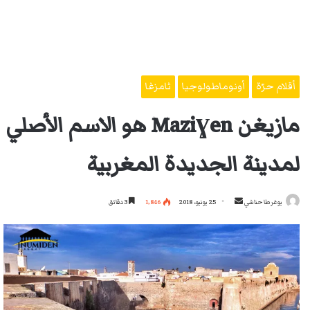
أقلام حرّة
أونوماطولوجيا
ثامزغا
مازيغن Maziɣen هو الاسم الأصلي
لمدينة الجديدة المغربية
أرسل
يوغرطا حناشي
25 يونيو، 2018
1٬846
3 دقائق
بريدا
إلكترونيا