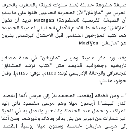
صيغة مشوهة حديثة (منذ سنوات قليلة) بالمغرب بالحرف
العربي هي “مازاغان” لأن المغاربة الحاليين ظنوا على ما يبدو
أن الصيغة الفرنسية (المشوهة) Mazagan تريد أن تقول
“مازاغان” وهذا غلط. الاسم الأصلي الحقيقي لمدينة الجديدة
كما كتبه المؤرخون القدامى قبل الاحتلال البرتغالي بقرون
هو “مازيغن” Maziɣen.
وقد ورد ذكر مدينة ومرسى “مازيغن” في عدة مصادر
تاريخية وجغرافية قديمة مثل “كتاب نزهة المشتاق”
للجغرافي والرحالة الإدريسي (ولد: 1100م. توفي: 1165م). وقال
حولها ما يلي:
“… ومن فضالة [يقصد: المحمدية] إلى مرسى أنفا [يقصد:
الدار البيضاء] أربعون ميلا وهو مرسى مقصود تأتي إليه
المراكب وتحمل منه الحنطة والشعير وتتصل به في ناحية
البر عمارات من البربر من بني يدفر ودكالة وغيرهما. ومن أنفا
إلى مرسى مازيغن خمسة وستون ميلا روسيةً [يقصد: