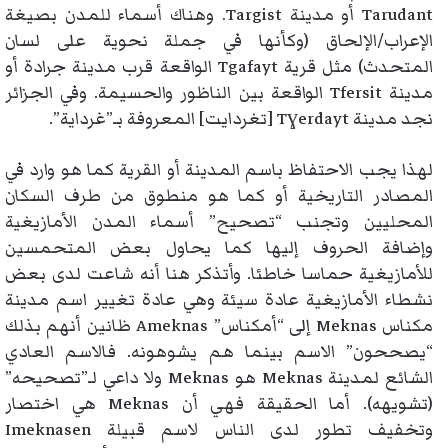
Tarudant أو مدينة Targist. وهناك أسماء للمدن بصيغة
الإعراب/الإلحاق (وكأنها في جملة نحوية على لسان
المتحدث) مثل قرية Tgafayt الواقعة قرب مدينة جرادة أو
مدينة Tfersit الواقعة بين الناظور والحسيمة. وفي الجزائر
نجد مدينة Tɣerdayt [تغردايت] المعروفة بـ”غرداية”.
لهذا يجب الاحتفاظ باسم المدينة أو القرية كما هو وارد في
المصادر التاريخية أو كما هو منطوق من طرف السكان
المحليين وتجنب “تصحيح” أسماء المدن الأمازيغية
وإضافة الحروف إليها كما يحاول بعض المتحمسين
للأمازيغية حماسا خاطئا. وأتذكر هنا أنه شاعت لدى بعض
نشطاء الأمازيغية عادة سيئة وهي عادة تغيير اسم مدينة
مكناس Meknas إلى “أمكناس” Ameknas ظانين أنهم بذلك
“يصححون” الاسم بينما هم يشوهونه. فالاسم العادي
الشائع لمدينة Meknas هو Meknas ولا داعي لـ”تصحيحه”
(تشويهه). أما الحقيقة فهي أن Meknas هي اختصار
وتخفيف تطور لدى الناس لاسم قبيلة Imeknasen