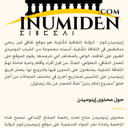
إينوميدن.كوم - البوّابة الثقافية الشّاوية؛ هو موقع ثقافي غير ربحي
متخصّص في الثقافة الشّاوية، أسسته مجموعة من الشباب النوميدي
الغيور على ثقافته، الواعي بالمخاطر التي تترصدها. يقوم الموقع على
العمل الثقافي، التطوّعي، الجادّ، من قبل أفراد وأقلام واعية حاملة لهمّ
الثقافة الشاوية، يشتغلون على التدوين فيها والترويج لها. يعمل فريق
إينوميدن على التأسيس لمشاريع أخرى في مختلف المجالات من أجل
خلق "مشروع إعلام بديل" لفكّ الحصار عن بلاد إيشاويّن.
حول محتوى إينوميدن
محتوى إينوميدن متاح تحت رخصة المشاع الإبداعي. تسمح هذه
الرّخصة بإعادة نشر المواد المنشورة على موقع إينوميدن.كوم البوّابة