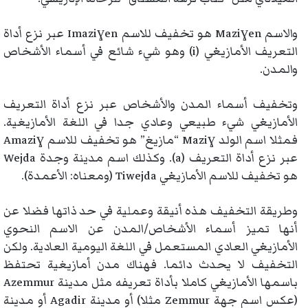
والاسم Maziɣen هو تخفيف للاسم Imaziɣen عبر نزع أداة
التعريف الأمازيغي (i) وهو شيء شائع في أسماء الأشخاص
والمدن.
وتخفيف أسماء المدن والأشخاص عبر نزع أداة التعريف
الأمازيغي شيء طبيعي وعادي جدا في اللغة الأمازيغية.
فمثلا اسم الولد Maziɣ “مازيغ” هو تخفيف للاسم Amaziɣ
عبر نزع أداة التعريف (a). وكذلك اسم مدينة وجدة Wejda
هو تخفيف للاسم الأمازيغي Tiwejda (ومعناه: الأعمدة).
وطريقة التخفيف هذه أنيقة وعملية في حد ذاتها فضلا عن
أنها تميز أسماء الأشخاص/المدن عن الاسم النحوي
الأمازيغي العادي المستعمل في اللغة اليومية العادية. ولكن
التخفيف لا يحدث دائما. فهناك مدن أمازيغية تحتفظ
باسمها الأمازيغي كاملا بأداة تعريفه مثل مدينة Azemmur
(عكس اسم جهة Zemmur مثلا) أو مدينة Agadir أو مدينة