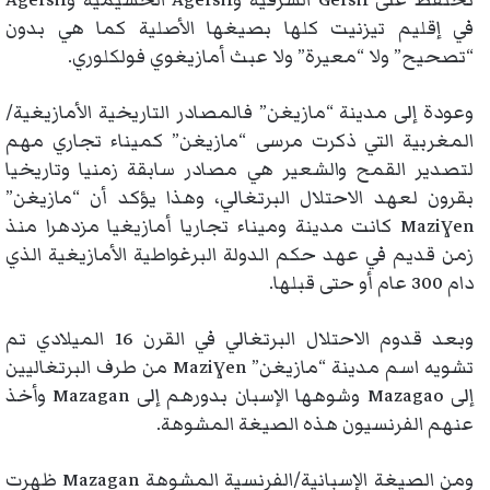
نحتفظ على Gersif الشرقية وAgersif الحسيمية وAgersif
في إقليم تيزنيت كلها بصيغها الأصلية كما هي بدون
“تصحيح” ولا “معيرة” ولا عبث أمازيغوي فولكلوري.
وعودة إلى مدينة “مازيغن” فالمصادر التاريخية الأمازيغية/
المغربية التي ذكرت مرسى “مازيغن” كميناء تجاري مهم
لتصدير القمح والشعير هي مصادر سابقة زمنيا وتاريخيا
بقرون لعهد الاحتلال البرتغالي، وهذا يؤكد أن “مازيغن”
Maziɣen كانت مدينة وميناء تجاريا أمازيغيا مزدهرا منذ
زمن قديم في عهد حكم الدولة البرغواطية الأمازيغية الذي
دام 300 عام أو حتى قبلها.
وبعد قدوم الاحتلال البرتغالي في القرن 16 الميلادي تم
تشويه اسم مدينة “مازيغن” Maziɣen من طرف البرتغاليين
إلى Mazagao وشوهها الإسبان بدورهم إلى Mazagan وأخذ
عنهم الفرنسيون هذه الصيغة المشوهة.
ومن الصيغة الإسبانية/الفرنسية المشوهة Mazagan ظهرت