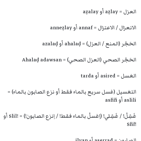
العزل = aẓlay أو aẓalay
الانعزال / الاعتزال = annaf أو anneẓlay
الحَجْر (المنع / العزل) = ahalaḍ أو azalaḍ
الحَجْر الصحي (العزل الصحي) = Ahalaḍ adawsan
الغسل = asired أو tarda
التغسيل (غسل سريع بالماء فقط أو نزع الصابون بالماء) =
aslili أو asřiři
غَسِّلْ! / غَسِّلي! (اِغسلْ بالماء فقط! / اِنزع الصابون!) = !Slil أو
!Sřiř
الصابون = aserrad أو ilyan