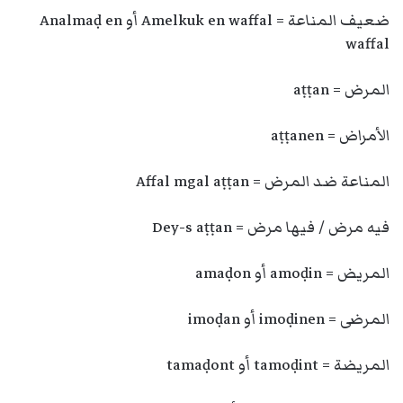
ضعيف المناعة = Amelkuk en waffal أو Analmaḍ en
waffal
المرض = aṭṭan
الأمراض = aṭṭanen
المناعة ضد المرض = Affal mgal aṭṭan
فيه مرض / فيها مرض = Dey-s aṭṭan
المريض = amoḍin أو amaḍon
المرضى = imoḍinen أو imoḍan
المريضة = tamoḍint أو tamaḍont