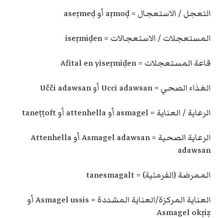
التعجل / الاستعجال = aṛmoḍ أو aseṛmeḍ
المستعجلات / الاستعجالات = iseṛmiḍen
قاعة المستعجلات = Afital en yiseṛmiḍen
الغذاء الصحي = Ucci adawsan أو Učči adawsan
الرعاية / العناية = asmagel أو attenhella أو taneṭṭoft
الرعاية الصحية = Asmagel adawsan أو Attenhella
adawsan
الممرضة (الفرملية) = tanesmagalt
العناية المركزة/العناية المشددة = Asmagel ussis أو
Asmagel okṛiẓ