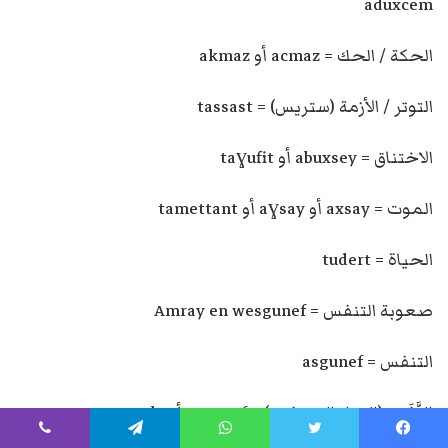
aduxcem
الحكة / الحك = acmaz أو akmaz
التوتر / الأزمة (ستريس) = tassast
الاختناق = abuxsey أو taɣufit
الموت = axsay أو aɣsay أو tamettant
الحياة = tudert
صعوبة التنفس = Amray en wesgunef
التنفس = asgunef
النَّفَس (الهواء المتنفس) = asgunef أو aṣoḍo
يسبوك
تويتر
واتساب
تيلقرام
ڤايبر