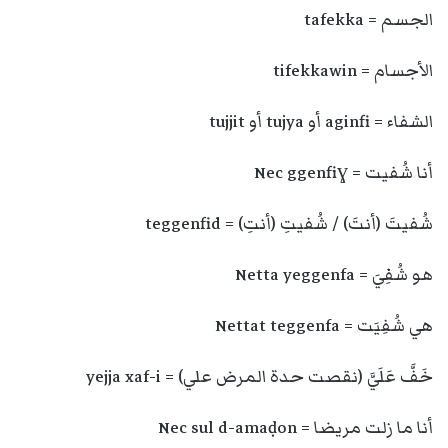
الجسم = tafekka
الأجسام = tifekkawin
الشفاء = aginfi أو tujya أو tujjit
أنا شُفيت = Nec ggenfiɣ
شُفيتَ (أنتَ) / شُفيتِ (أنتِ) = teggenfid
هو شُفِيَ = Netta yeggenfa
هي شُفِيَت = Nettat teggenfa
خَفَّ عَلَيَّ (نقصت حدة المرض علي) = yejja xaf-i
أنا ما زلت مريضا = Nec sul d-amaḍon