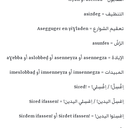
التنظيف = asizdeg
تعقيم الشوارع = Asegguger en yiɣladen
الرّشّ = asunfes
الإبادة = asennegza أو asenneyza أو aslobbeḍ أو aɣebba
المبيدات = imsennegza أو imsenneyza أو imeslobbaḍ
اِغْسِلْ! / اِغْسِلي! = !Sired
اِغسِلْ اليدين! / اِغسِلي اليدين! = !Sired ifassen
اِغسِلوا اليدين! = !Sirdet ifassen أو !Sirdem ifassen