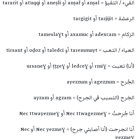
القيء / التقيؤ = anṣal أو anṣař أو aneṣli أو aɛuqqi أو tararit
الرعشة = tarjijit أو targigit
الزكام = adexcam أو axamuc أو tameslaɣt
العياء / التعب = taremmuyt أو taledci أو oḍoz أو tirsant
(أنا) تعبت = rmiɣ أو ledceɣ أو ṭṭẓeɣ أو ursaneɣ
الجُرح = agezzum أو ayezzum
الجَرح (التسبب في الجرح) = agzam أو ayzam
أنا جُرِحتُ = Nec ttwagezmeɣ أو Nec ttwayezmeɣ
أنا انجرحت (أنا أصابني جرح) = Nec yezmeɣ أو Nec
gezmeɣ