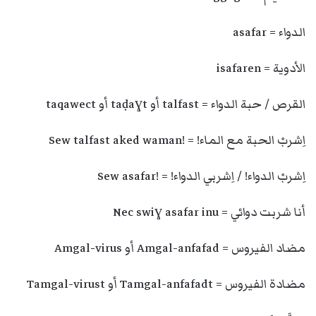
الدواء = asafar
الأدوية = isafaren
القرص / حبة الدواء = talfast أو taḍaɣt أو taqawect
اِشربْ الحبة مع الماء! = !Sew talfast aked waman
اِشربْ الدواء! / اِشربي الدواء! = !Sew asafar
أنا شربت دوائي = Nec swiɣ asafar inu
مضاد الفيروس = Amgal-anfafad أو Amgal-virus
مضادة الفيروس = Tamgal-anfafadt أو Tamgal-virust