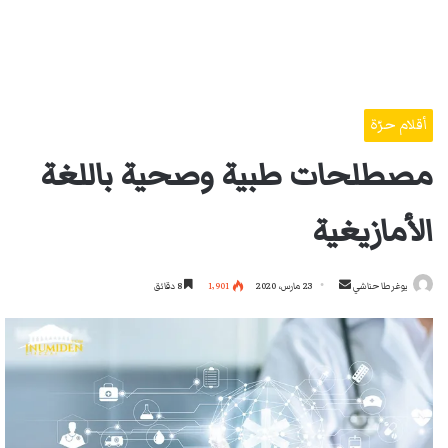
أقلام حرّة
مصطلحات طبية وصحية باللغة
الأمازيغية
أرسل
يوغرطا حناشي
23 مارس، 2020
1٬901
8 دقائق
بريدا
إلكترونيا