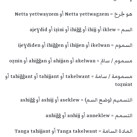
هو جُرِحَ = Netta yettwagzem أو Netta yettwayzem
السم = iklew أو ihijj أو ihiǧǧ أو iẓini أو ajeɣdid
السموم = ikelwan أو ihijjen أو ihiǧǧen أو ijeɣdiden
مسموم / سامّ = akelwan أو ahijjan أو ahiǧǧan أو oẓnin
مسمومة / سامة = takelwant أو tahijjant أو tahiǧǧant أو
toẓnint
التسميم (وضع السم) = aseklew أو ashijj أو ashiǧǧ
التسمم = anneklew أو anhijj أو anhiǧǧ
المادة السامة = Tanga takelwant أو Tanga tahijjant