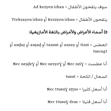
سوف يلقحون الأطفال = Ad kezyen irban
يلقحون الأطفال = Kezzyen irban أو Ttekzayen irban
3) أسماء الأعراض والأمراض باللغة الأمازيغية:
العطس = tinzi أو anzay أو tanzut أو anṣaḍ أو anḍaẓ أو
tusragt
أنا عطست = Nec nziɣ أو Nec nezyeɣ أو Nec neṣḍeɣ
السعال / الكحة = tusut
أنا أسعل كثيرا = Nec ttusuɣ aṭṭas
أنا أسعل قليلا = Nec ttusuɣ drus