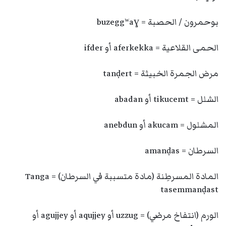
بوحمرون / الحصبة = buzeggʷaɣ
الحمى القلاعية = aferkekka أو ifder
مرض الجمرة الخبيثة = tanḍert
الشلل = tikucemt أو abadan
المشلول = akucam أو anebdun
السرطان = amanḍas
المادة المسرطِنة (مادة متسببة في السرطان) = Tanga
tasemmanḍast
الورم (انتفاخ مرضي) = uzzug أو aqujjey أو agujjey أو