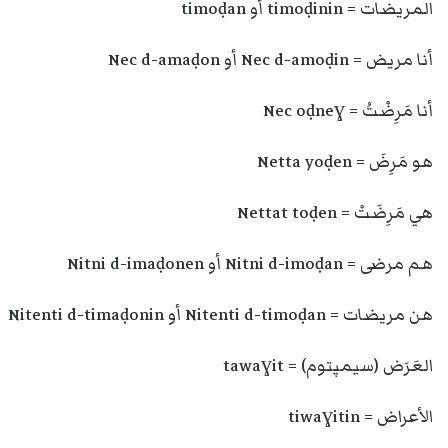
المريضات = timoḍinin أو timoḍan
أنا مريض = Nec d-amoḍin أو Nec d-amaḍon
أنا مَرِضْتُ = Nec oḍneɣ
هو مَرِضَ = Netta yoḍen
هي مَرِضَتْ = Nettat toḍen
هم مرضى = Nitni d-imoḍan أو Nitni d-imaḍonen
هن مريضات = Nitenti d-timoḍan أو Nitenti d-timaḍonin
العَرَض (سيمپتوم) = tawaɣit
الأعراض = tiwaɣitin