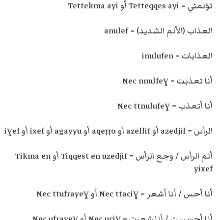
تؤلمني = Tetteqqes ayi أو Tettekma ayi
العذاب (الألم الشديد) = anulef
العذابات = inulufen
أنا تعذبت = Nec nnulfeɣ
أنا أتعذب = Nec ttnulufeɣ
الرأس = azedjif أو azellif أو aqeṛṛo أو agayyu أو ixef أو iɣef
ألم الرأس / وجع الرأس = Tiqqest en uzedjif أو Tikma en
yixef
أنا أحس / أنا أشعر = Nec ttaciɣ أو Nec ttufrayeɣ
أنا أحسست / أنا شعرت = Nec uciɣ أو Nec ufrayeɣ