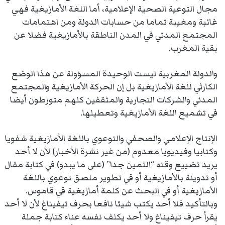
مجال التوعية الصحية الإعلامية، أما اللغة الأمازيغية فهي
غائبة ومغيبة تماما من حسابات الدولة ومن اهتمامات
المجتمع المدني في المدن الناطقة بالأمازيغية فضلا عن
بقية المغرب.
والدولة المغربية ليست الوحيدة المسؤولة عن هذا الوضع
الكارثي للغة الأمازيغية بل إن الحركة الأمازيغية والمجتمع
المدني والشركات التجارية والمثقفين كلهم متورطون أيضا
في تشميع اللغة الأمازيغية وتعطيلها.
الإنتاج الإعلامي والصحفي والتوعوي باللغة الأمازيغية شفويا
وكتابيا وفيديويا معدوم (من غير نشرة الأخبار) لأن لا أحد
يريد تضييع وقته “الثمين جدا” (على ما يبدو) في كتابة مقال
أو تدوينة بالأمازيغية أو في تطوير ملصق توعوي باللغة
الأمازيغية أو في البحث عن كلمة أمازيغية في قاموس.
وبالتأكيد فلا أحد يكتب شيئا نافعا بحرف تيفيناغ لأن لا أحد
يقرأ حرف تيفيناغ ولا أحد يكلف نفسه عناء كتابة جملة