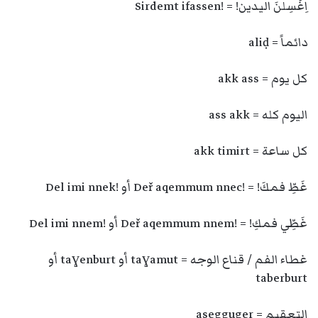
اِغْسِلنَ اليدين! = !Sirdemt ifassen
دائماً = aliḍ
كل يوم = akk ass
اليوم كله = ass akk
كل ساعة = akk timirt
غَطِّ فمكَ! = !Deř aqemmum nnec أو !Del imi nnek
غَطِّي فمكِ! = !Deř aqemmum nnem أو !Del imi nnem
غطاء الفم / قناع الوجه = taɣamut أو taɣenburt أو
taberburt
التعقيم = asegguger