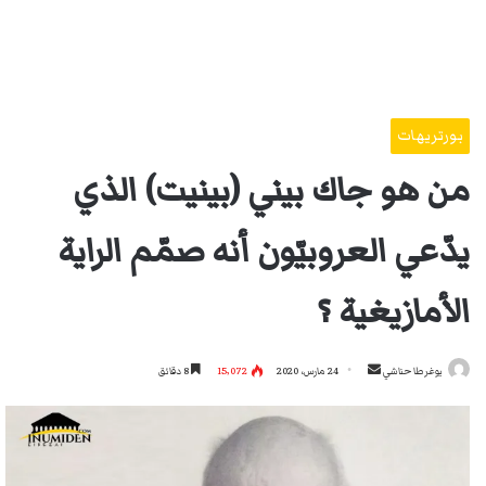
بورتريهات
من هو جاك بيني (بينيت) الذي
يدّعي العروبيّون أنه صمّم الراية
الأمازيغية ؟
أرسل
يوغرطا حناشي
24 مارس، 2020
15٬072
8 دقائق
بريدا
إلكترونيا