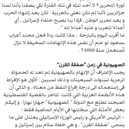
ثورة التحرير ؟ لا أحد تنبّه في تلك الفترة لكي يصفنا بأننا لسنا
جزائريين لأننا لم نكن نغني بالعربية . لكن بعد إنتهاء الحرب
و بعد تحرير الوطن , فإذا بنا نصبح حلفاء لإسرائيل , أي
أعداءا للعرب و عليه أعداءا لله ” .
ما أقرب اليوم بالبارحة , ماذا كانت ردة فعل محند أعراب
بسعود لو علم أن نفس هذه الإتهامات السخيفة لا تزال
تُستعمل سنة 2020 ؟ .
الصهيونية في زمن “صفقة القرن”
يجب الإعتراف أن الإتهام بالصهيونية لم تعد له الحمولة
الرمزية لسنوات السبعينات و ذلك لسببين . الأول هو الإفراط
في إستعماله الى درجة إفراغ اللفظ من معناه . و الثاني أن
هذه الأنظمة العربية التي كانت تتاجر بالقضية الفلسطينية
اصبحت تطبّع مع الدولة ” الصهيونية” جهارا نهارا . و إليكم
بعض الأمثلة التي سجّلتها في الأيام الماضية فقط :
– الرئيس الأمريكي و رئيس الوزراء الإسرائيلي يعلنان على ما
يسمى “صفقة القرن” . و هي خطة سلام بين إسرائيل و