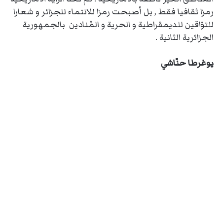
رمزا ثقافيا فقط , بل أصبحت رمزا للانتماء للجزائر و شعارا
للتوّاقين للديمقراطية و الحرية و المُنادين بالجمهورية
الجزائرية الثانية .
يوغرطا حنّاشي