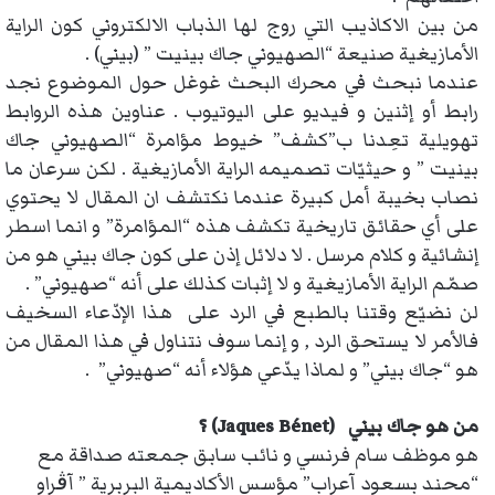
من بين الاكاذيب التي روج لها الذباب الالكتروني كون الراية
الأمازيغية صنيعة “الصهيوني جاك بينيت ” (بيني) .
عندما نبحث في محرك البحث غوغل حول الموضوع نجد
رابط أو إثنين و فيديو على اليوتيوب . عناوين هذه الروابط
تهويلية تعِدنا ب”كشف” خيوط مؤامرة “الصهيوني جاك
بينيت ” و حيثيّات تصميمه الراية الأمازيغية . لكن سرعان ما
نصاب بخيبة أمل كبيرة عندما نكتشف ان المقال لا يحتوي
على أي حقائق تاريخية تكشف هذه “المؤامرة” و انما اسطر
إنشائية و كلام مرسل . لا دلائل إذن على كون جاك بيني هو من
صمّم الراية الأمازيغية و لا إثبات كذلك على أنه “صهيوني” .
لن نضيّع وقتنا بالطبع في الرد على هذا الإدّعاء السخيف
فالأمر لا يستحق الرد , و إنما سوف نتناول في هذا المقال من
هو “جاك بيني” و لماذا يدّعي هؤلاء أنه “صهيوني” .
من هو جاك بيني
(Jaques Bénet)
؟
هو موظف سام فرنسي و نائب سابق جمعته صداقة مع
“محند بسعود آعراب” مؤسس الأكاديمية البربرية ” آڨراو