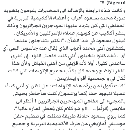
Bigeard) !!” .
و كانت هذه الرابطة بالإضافة الى المخابرات يقومون بتشويه
صورة محند بسعود آعراب و أعضاء الأكاديمية البربرية في
المقاهي التي كان يتردد عليها المهاجرون الجزائريون و ذلك
بنشر أكاذيب عن كونهم عملاء للإسرائليين و الأمريكان .
فيقول بسعود في هذا الشأن : “الكثير يتفاجئون عندما
يكتشفون أنني محند آعراب الذي يُقال عنه جاسوس السي آي
آي . فقد كانوا يتخيلون أنني كنت فاحش الثراء . إن فقري
ساعدني كثيرا , أولا لأنه قرّبني من أهلي القبائل و لأن هذا
الفقر الواضح وحده كان يكذّب جميع الإتهامات التي كانت
تُكال لي و لجمعية آقراو إيمازيغن .
“كنت أقول لمن يردّد هذه الإتهامات : هل تظن لو أنني كنتُ
عميلا لليهود حقا (كما يزعمون), كنت سأخاطر بحياتي
بالمجيء الى مقاهي المهاجرين الجزائريين ؟ أنظر الى
ملابسي (الرثّة)… !!! و هو كلام كان يُعطي ثماره غالبا “.
كما يروي بسعود حادثة طريفة تمثلت في تنظيم حفل
موسيقي أمازيغي من طرف الأكاديمية البربرية و جميع