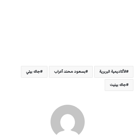
الأكاديمية البربرية
بسعود محند آعراب
جاك بيني
جاك بينيت