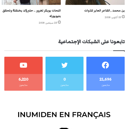
بن محمد , الشاعر العابر للذوات
النحات بوبكر لغرور .. حلم وُلد بخنشلة وتحقق
بنيويورك
15 أكتوبر، 2018
25 سبتمبر، 2018
تابعونا على الشبكات الإجتماعية
6٬220
0
21٬696
متابعون
متابعون
متابعون