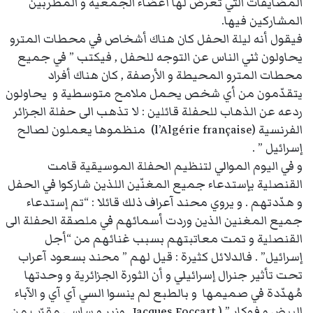
المضايقات التي تعرض لها أعضاء الجمعية و المطربين
المشاركين فيها.
فيقول أنه ليلة الحفل كان هناك أشخاص في محطات المترو
يحاولون ثني الناس عن التوجه للحفل , فيكتب ” في جميع
محطات المترو المحيطة و الأرصفة , كان هناك أفراد
يتقدّمون من أي شخص يحمل ملامح متوسطية و يحاولون
ردعه عن الذهاب للحفلة قائلين : لا تذهب الى حفلة الجزائر
الفرنسية (l’Algérie française) منظموها يعملون لصالح
إسرائيل ” .
و في اليوم الموالي لتنظيم الحفلة الموسيقية قامت
القنصلية بإستدعاء جميع المغنّين اللذين شاركوا في الحفل
و هدّدتهم . و يروي محند آعراف ذلك قائلا : “تم إستدعاء
جميع المغنين الذين وردت أسمائهم في ملصقة الحفلة الى
القنصلية و تمت معاتبتهم بسبب غنائهم من “أجل
إسرائيل” . فالدلائل كثيرة : قيل لهم ” محند بسعود آعراب
تحت تأثير جنرال إسرائيلي و أن الثورة الجزائرية و وحدتها
مُهدّدة في صميمها و بالطبع لم ينسوا السي آي آي و الآباء
البيض و فوكار ” ( Jacques Foccart وزير و ساسي مقرّب من