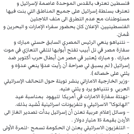
فلسطين تعترف بالقدس الموحدة عاصمة لإسرائيل و
تعترف بسلطة إسرائيل على جميع المناطق التي بنت فيها
مستوطنات مع عدم التطرق الى ملف اللاجئين
الفلسطينيين. الإعلان كان بحضور سفراء الإمارات و البحرين و
عُمان.
– نتنياهو ينعي الرئيس المصري السابق حسني مبارك و
سفارة مصر في تل أبيب تفتح أبوابها لتلقي التعازي في موت
مبارك . و مبارك يُعتبر في مصر من أبطال حرب أكتوبر ضد
إسرائيل ( لم يسبق لي صراحة أن رأيت عدوّا ينعي عدوّه و
يثني على خصاله ).
-وزير الخارجية الاماراتي ينشر تويتة حول التحالف الإسرائيلي
العربي و نتنياهو يرد و يثني عليه.
-تهنئة سفارة الامارات في أمريكا لليهود بمناسبة عيد
“الهانوكا” الاسرائيلي و تلفزيونات اسرائيلية تُشيد بذلك.
– وسائل إعلام عربية تعلن أن إسرائيل بدأت تصدير الغاز الى
الأردن بقيمة 15 مليار دولار .
– التلفزيون الاسرائيلي يعلن ان الحكومة تسمح -للمرة الأولى