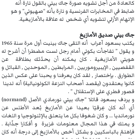
كالعادة من أجل تشويه صورة جاك بيني بالقول تارة أنه
ضابط في المخابرات الفرنسية و تارة بأنه “صهيوني” و هو
الإتهام الأزلي لتشويه أي شخص له علاقة بالأمازيغية.
جاك بيني صديق الأمازيغ
يكتب بسعود آعراب أنه التقى جاك بينيت أول مرة سنة 1965
و يقول ” تفاجأت بكوني أمام رجل لست مضطرا أن أشرح له
هويتي الأمازيغية . كان يمكنه أن يحدّثك بطلاقة عن
القفصيين , الإيبيروموريين , المرابطين , الموحدين , القبائل و
الطوارق . بإختصار , لقد كان يعرفنا و يحبنا على عكس الذين
كانوا يعتقدون (يقصد أصحاب النزعة الكولونيالية) أنه لدينا
قصور فطري على الإستقلال ” .
و يردف بسعود قائلا “جاك بيني نورمادي الأصل (normand)
أي أنه كان عِرقيّا بعيدا عن الأمازيغ بُعد الأطلس عن
نورمانديا … و كان شغوفا بكل ما يتعلق بالإثنولوجيا و اللغات
و يملك في هذا المجال معلومات غزيرة و أفكارا جذّابة .
فإهتمّ بالباسكيين و بشكل أخص بالأمازيغ إلى درجة أنه كان