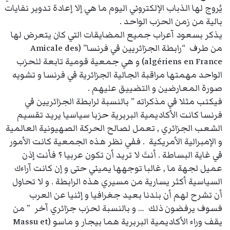
يُروج لها الذباب الإلكتروني اليوم ما هي إلا إعادة تدوير نفايات
بالية من زمن الحزب الواحد .
يذكر بسعود آعراب جميع المضايقات التي كان يتعرض لها
من طرف “رابطة الجزائريين في فرنسا” (Amicale des
algériens en France) و هي جمعية قومية تابعة للحزب
الواحد مهمتها مراقبة الجالية الجزائرية في فرنسا و تشويه
صورة المعارضين و التضييق عليهم .
فيكتب مثلا في مذكراته ” بالنسبة لرابطة الجزائريين في
فرنسا كانت الأكاديمية البربرية حزبا سياسيا يريد تقسيم
الشعب الجزائري , تعمل لصالح الحركة الصهيونية العالمية
و الإمبرالية الأمريكية . ففي نظر هذه الجمعية كانت الأمور
في غاية البساطة . أنتَ لا تريد أن تكون عربيا ؟ فأنت إذن
عميل لجهة ما , غالبا توجهها يميني حتى و إن كانت آراءك
السياسية أكثر يسارية من مسيري هذه الرابطة . و لا تحاول
أن تشرح لهم أن بلدنا بعيد جغرافيا و إثنيا عن العرب
فسوف يرفضون ذلك … و بالنسبة لحزب جزائري آخر ” من
يقف وراء الأكاديمية البربرية هما بيجار و ماسو (Massu et