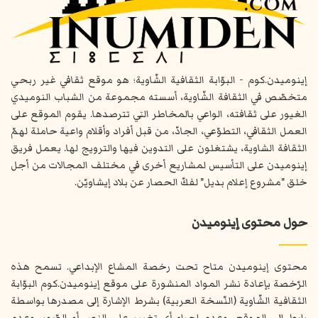
إينوميدن.كوم - البوّابة الثقافية الشّاوية؛ هو موقع ثقافي غير ربحي
متخصّص في الثقافة الشّاوية، أسسته مجموعة من الشباب النوميدي
الغيور على ثقافته، الواعي بالمخاطر التي تترصدها. يقوم الموقع على
العمل الثقافي، التطوّعي، الجادّ، من قبل أفراد وأقلام واعية حاملة لهمّ
الثقافة الشاوية، يشتغلون على التدوين فيها والترويج لها. يعمل فريق
إينوميدن على التأسيس لمشاريع أخرى في مختلف المجالات من أجل
خلق "مشروع إعلام بديل" لفكّ الحصار عن بلاد إيشاويّن.
حول محتوى إينوميدن
محتوى إينوميدن متاح تحت رخصة المشاع الإبداعي. تسمح هذه
الرّخصة بإعادة نشر المواد المنشورة على موقع إينوميدن.كوم البوّابة
الثقافية الشّاوية (النّسخة العربية) بشرط الإشارة إلى مصدرها بواسطة
رابط إلى الموقع، وعدم إجراء أي تغيير على النص أو الصّور، وعدم