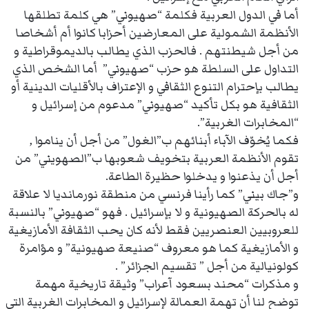
أما في الدول العربية فكلمة “صهيوني” هي كلمة تطلقها
الأنظمة الشمولية على المعارضين أحزابا كانوا أم أشخاصا
من أجل شيطنتهم . فالحزب الذي يطالب بالديموقراطية و
التداول على السلطة هو حزب “صهيوني” أما الشخص الذي
يطالب بإحترام التنوع الثقافي و الإعتراف بالأقليات الدينية أو
الثقافية هو بكل تأكيد “صهيوني” مدعوم من إسرائيل و
“المخابرات الغربية”.
فكما يُخوّف الآباء أبنائهم ب”الغول” من أجل أن يناموا ,
تقوم الأنظمة العربية بتخويف شعوبها ب”الصهويني” من
أجل أن يذعنوا و يدخلوا حظيرة الطاعة.
و”جاك بيني” كما رأينا فرنسي من منطقة نورمانديا لا علاقة
له بالحركة الصهيونية و لا بإسرائيل . فهو “صهيوني” بالنسبة
للعروبيين العنصريين فقط لأنه كان يحب الثقافة الأمازيغية
و الأمازيغية كما هو معروف “صنيعة صهيونية” و مؤامرة
كولونيالية من أجل ” تقسيم الجزائر” .
و مذكرات “محند بسعود آعراب” وثيقة تاريخية مهمة
توضح لنا أن تهمة العمالة لإسرائيل و المخابرات الغربية التي