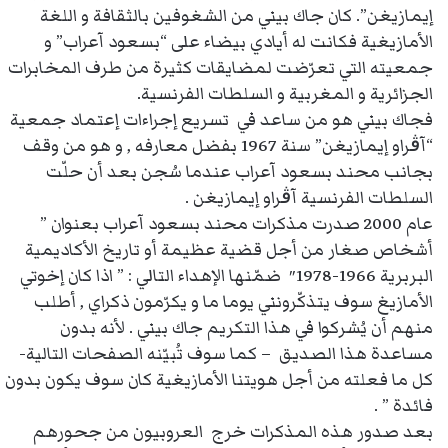
إيمازيغن”. كان جاك بيني من الشغوفين بالثقافة و اللغة
الأمازيغية فكانت له أيادي بيضاء على “بسعود آعراب” و
جمعيته التي تعرّضت لمضايقات كثيرة من طرف المخابرات
الجزائرية و المغربية و السلطات الفرنسية.
فجاك بيني هو من ساعد في تسريع إجراءات إعتماد جمعية
“آڨراو إيمازيغن” سنة 1967 بفضل معارفه , و هو من وقف
بجانب محند بسعود آعراب عندما سُجن بعد أن حلّت
السلطات الفرنسية آڨراو إيمازيغن .
عام 2000 صدرت مذكرات محند بسعود آعراب بعنوان ”
أشخاص صغار من أجل قضية عظيمة أو تاريخ الأكاديمية
البربرية 1966-1978″ ضمّنها الإهداء التالي : ” اذا كان إخوتي
الأمازيغ سوف يتذكّرونني يوما ما و يكرّمون ذكراي , أطلب
منهم أن يُشركوا في هذا التكريم جاك بيني . لأنه بدون
مساعدة هذا الصديق – كما سوف تُبيّنه الصفحات التالية-
كل ما فعلته من أجل هويتنا الأمازيغية كان سوف يكون بدون
فائدة ” .
بعد صدور هذه المذكرات خرج العروبيون من جحورهم