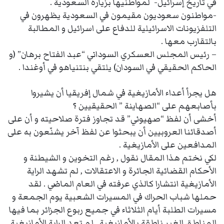
في تاريخ إسرائيل- لمواطنيها بزيارة السعودية .
-مواطنون سعوديون مقيمون في السعودية يظهرون في
التلفزيونات الاسرائيلية للدفاع على اسرائيل و المطالبة
بالتقارب معها .
– رئيس المجلس العسكري السوداني “عبد الفتاح برهان” (و
الحاكم الحقيقي في السودان) يلتقي بنتنياهو في أوغندا .
هل يجرأ أعداء الأمازيغية في شمال إفريقيا أن يشيروا
بأصابعهم على “الصهاينة ” الحقيقيين ؟
أخشى أن لفظ “صهيوني” قد تجاوز فترة صلاحيته و أن على
أصدقائنا العروبيين أن يبحثوا عن لفظ آخر يشنّعون به على
المدافعين على الأمازيغية .
لكي نختم هذا المقال نقول , رغم التخوين و الشيطنة و
الأحكام القضائية الجائرة و الاعتقالات , لم تشهد الراية
الأمازيغية انتشارا كالذي عرفته في العام الماضي . لقد
حملها شباب الحراك في المسيرات الشعبية يوم الجمعة و
مسيرات الطلبة أيام الثلاثاء في جميع ربوع الجزائر بما فيها
المناطق الغير ناطقة بالأمازيغية . لم تعد الراية الأمازيغية