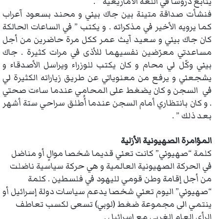
يتابع دروسا في اللغة الأمازيغية ” .
فنشأت صداقة متينة بين جاك بيني و محند بسعود آعراب
كما يرويه الأخير في مذكراته . و يكتب ” في الساعات الحالكة
كان جاك بيني و سعيد آيث عمر ككل مرة حاضرين من أجل
مساعدتي معرّضين نفسيهما للأذى في مرات كثيرة . جاك
بيني وكّل لي محام و كان يكتب للوزراء ويراسل الأصدقاء و
يشجعني و يرفع من معنوياتي عن طريق زياراته الكثيرة لي
في السجن و كان يضغط على المحامي عندما ساءت صحتي
. و كان بانتظاري أمام السجن عندما أُطلق سراحي ستة أشهر
بعد ذلك ” .
المؤامرة الصهيونية الأزلية
كلمة “صهيوني” كانت تعني قديما شخصا موالٍ أو مناضل
في الحركة الصهيونية العالمية و هي حركة سياسية ناضلت
من أجل إقامة وطن قومي لليهود في فلسطين . كلمة
“صهيوني” اليوم تعني شخصا يدعم سياسات دولة إسرائيل أو
ينتمي الى مجموعة ضغط (لوبي) تسعى لكسب تعاطف
الرأي العام الغربي مع إسرائيل .