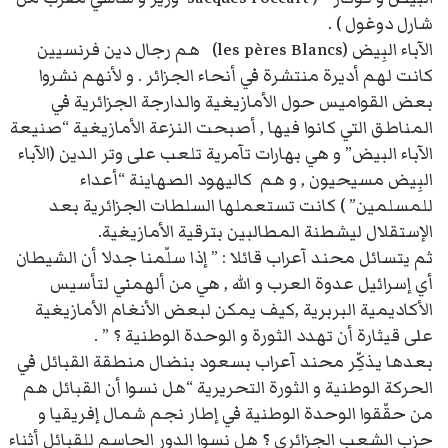
شارل دوغول ) .
الآباء البِيض (les pères Blancs) هم رجال دين فرنسيين
كانت لهم أديرة منتشرة في أنحاء الجزائر . و لأنهم نشروا
بعض القواميس حول الأمازيغية والدارجة الجزائرية في
المناطق التي كانوا فيها , أصبحت النزعة الأمازيغية “صنيعة
الآباء البيض” و هي بهارات تآمرية تلعب على وتر الدين (الآباء
البِيض مسيحيون , و هم كاليهود الصهاينة “أعداء
للمسلمين” ) كانت تستعملها السلطات الجزائرية بعد
الإستقلال ليشطنة المطالبين بترقية الأمازيغية.
ثم يتسائل محند آعراب قائلا : ” إذا سلّمنا جدلا أن الشيطان
أي إسرائيل عدوة العرب و الله , هي من ألهمني لتأسيس
الأكاديمية البربرية ,كيف يمكن لبعض الأنغام الأمازيغية
على قيثارة أن تهدد الثورة و الوحدة الوطنية ؟ ” .
بعدها يذكِّر محند آعراب بسعود بنضال منطقة القبائل في
الحركة الوطنية و الثورة التحريرية “هل نسوا أن القبائل هم
من حقّقوا الوحدة الوطنية في إطار نجم شمال إفريقيا و
حزب الشعب الجزائري ؟ هل نسوا الدور الحاسم للقبائل أثناء