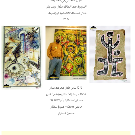
الوزراء الحالي في الحكومة
الدزيرية عبد المالك سلّال لإيشاويّن
خلال الحملة الانتخابية لبوتفليقة –
2014
ذادّا نذير خلال معرضه بدار
الثقافة بمدينة “ماقوميذاس” على
هامش احتفالية ينّار 2965 (13
جانفي 2015) – صورة للفنّان
حسين عمّاري