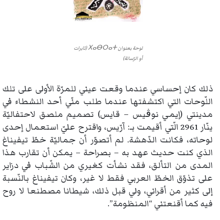
لوحة بعنوان ⵝⴰⴱⵔⴰⵜ (ثابرات
أو الرّسالة)
ذلك كان إحساسي عندما وقعت عيني للمرّة الأولى على تلك
اللّوحات التي اكتشفتها عندما طلب منّي أحد النشطاء في
مدينتي (إيمي نوڨيس – قايس) تصميم ملصق لاحتفاليّة
ينّار 2961 الّتي أقيمت بـ: آرّيس، واقترح عليّ استعمال إحدى
لوحاته، فكانت الدّهشة. لم أتصوّر أن جماليّة خطّ تيفيناغ
الذي كنت حديث عهد به – بصراحة – يمكن أن تقارب هذا
المدى من التألق، فقد نشأت كغيري من الشّباب في دزاير
على تذوّق الخطّ العربي فقط لا غير، وكان تيفيناغ بالنّسبة
إلى كثير من أقراني، ولي قبل ذلك، شيطانا مصطنعا لا روح
فيه كما أقنعتني “المنظومة”.