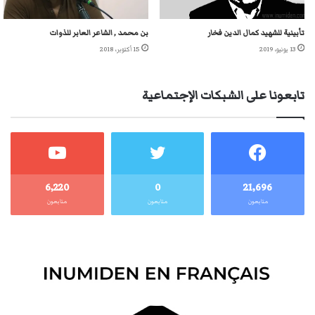
تأبينية للشهيد كمال الدين فخار
بن محمد , الشاعر العابر للذوات
13 يونيو، 2019
15 أكتوبر، 2018
تابعونا على الشبكات الإجتماعية
6٬220
0
21٬696
متابعون
متابعون
متابعون