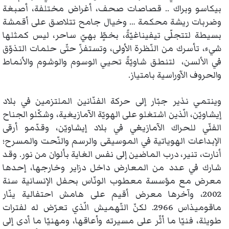
بيكاسو وبراك .. قصاصات صحف، أغراض مختلفة، أصبغة
وضربات ريشة محكمة … وخيال جامح تتلاصق على أقمشة
بسيطة لتتجلّى تيفيناغيّةً، بخطٍّ بهيّ ساحر، ليس كمثلها
شيء، تأسرك من النّظرة الأولى، وتستفزّ حتّى حلمات التذوّق
في الألسن، لتنطق شاويّةً تحيي الوسوم والوشوم والأنماط
والحروف الآوراسية بامتياز.
وينتمي نذير جبّار إلى حركة الفنّانين الملتزمين في بلاد
إيشاويّن، الّذين اشتغلو على الهويّة الآمازيغية، وشكّلو الجناح
الفنّي للحراك الآمازيغي في بلاد إيشاويّن، وقدّمو أرقى
الإبداعات الهوياتية في الموسيقى والرسم والنّحت والمسرح؛
أنارت، تنير، درب الماضين إلى نفس الغاية بألوان من نور. وقد
شارك في عدد من المعارض داخل دزاير وخارجها، إحدها
معرض مع مؤسسة معطوب الونّاس بحفل الإنسانية سنة
2002، وآخرها معرض أقيم على هامش احتفالية ينّار
ماقوميذاس 2966. لكنّ التّهميش الّذي تعرّض له لفترات
طويلة، فنيّا ما أثّر على مسيرته وأعاقها، ومهنيّا ما أدى إلى