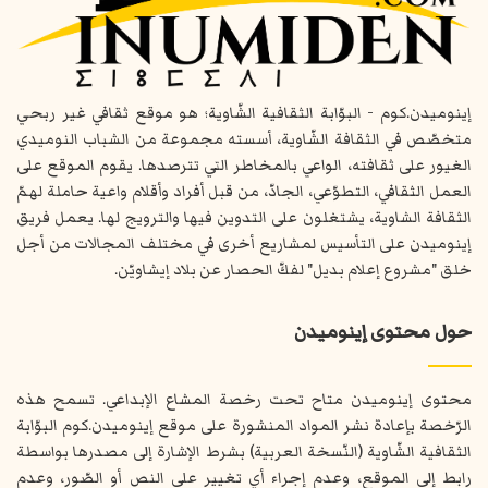
إينوميدن.كوم - البوّابة الثقافية الشّاوية؛ هو موقع ثقافي غير ربحي
متخصّص في الثقافة الشّاوية، أسسته مجموعة من الشباب النوميدي
الغيور على ثقافته، الواعي بالمخاطر التي تترصدها. يقوم الموقع على
العمل الثقافي، التطوّعي، الجادّ، من قبل أفراد وأقلام واعية حاملة لهمّ
الثقافة الشاوية، يشتغلون على التدوين فيها والترويج لها. يعمل فريق
إينوميدن على التأسيس لمشاريع أخرى في مختلف المجالات من أجل
خلق "مشروع إعلام بديل" لفكّ الحصار عن بلاد إيشاويّن.
حول محتوى إينوميدن
محتوى إينوميدن متاح تحت رخصة المشاع الإبداعي. تسمح هذه
الرّخصة بإعادة نشر المواد المنشورة على موقع إينوميدن.كوم البوّابة
الثقافية الشّاوية (النّسخة العربية) بشرط الإشارة إلى مصدرها بواسطة
رابط إلى الموقع، وعدم إجراء أي تغيير على النص أو الصّور، وعدم