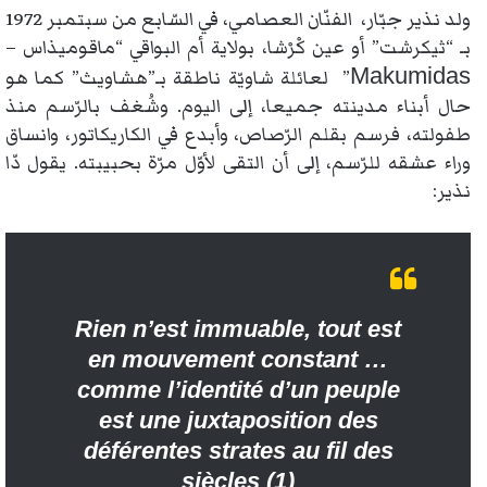
ولد نذير جبّار، الفنّان العصامي، في السّابع من سبتمبر 1972
بـ “ثيكرشت” أو عين كْرْشا، بولاية أم البواقي “ماقوميذاس –
Makumidas
” لعائلة شاويّة ناطقة بـ”هشاويث” كما هو
حال أبناء مدينته جميعا، إلى اليوم. وشُغف بالرّسم منذ
طفولته، فرسم بقلم الرّصاص، وأبدع في الكاريكاتور، وانساق
وراء عشقه للرّسم، إلى أن التقى لأوّل مرّة بحبيبته. يقول دّا
نذير:
Rien n’est immuable, tout est
en mouvement constant …
comme l
’
identit
é
d
’
un peuple
est une juxtaposition des
d
é
f
é
rentes strates au fil des
si
è
cles (1)