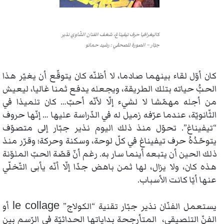
كاليغرافيا حرف تيفيناغ، شغف الفنان الشّاوي نذير
جبّار – الصورة للصحفي : رشيد حماتو
كان أوّل لقاء بينهما صادما، لا أظنّه كان يتوقّع أن يغيّر هذا
الحبُّ حياته بتلك الطريقة، ويجعله يدفع ثمنا غاليا، ليعيش
من أجله مهمّشا لا لشيء إلّا لأنّه أحبّ… كان تلميذا في
الثّانويّة، عندما عرّفه زميل له في الدّراسة عليها … إنّها حروف
“تيفيناغ”. تحوّل منذ ذلك اليوم نذير جبّار إلى متصوّف
يتوحّدُهُ حرف تيفيناغ في كلّ لوحة، وسكنة وحركة؛ وقرّر منذ
ذلك الحين أن يتبعه أينما سار به. رغم أنّ قصّة الحبّ الملوّنة
هذه كان، ولا يزال، لها ثمن باهض جدّا إلّا أنّه يأبى التّخلّي
عنها أيّا كانت الأسباب.
le collage
يستعمل الفنّان نذير جبّار تقنية “الكولاج”
أو
الفنّ التلصيقي، المتأرجحة بداياتها الحداثيّة في الرّسم بين