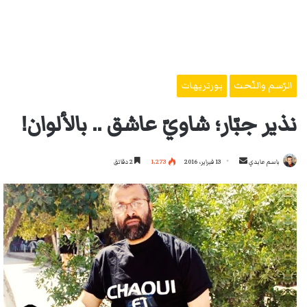
الرّسم والنّحت
بورتريهات
نذير جبّار؛ شاويّ عاشق .. بالألوان!
أرسل
باسم عابدي
13 فبراير، 2016
1٬273
2 دقائق
بريدا
إلكترونيا