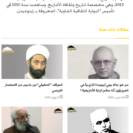
2013، وهي مخصصة لتاريخ وثقافة الأمازيغ. وساهمت سنة 2015 في
تأسيس "البوابة الثقافية الشاوية"، المعروفة بـ إينوميدن.
مقالات ذات صلة
من هو جاك بيني (بينيت) الذي يدّعي
الموقف “الحقيقي” لبن باديس من الاستعمار
العروبيّون أنه صمّم الراية الأمازيغية ؟
الفرنسي
24 مارس، 2020
5 يوليو، 2019