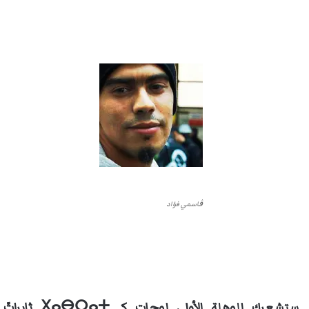
ڨاسمي فؤاد
ستشعرك للوهلة الأولى لوحات كـ ⵝⴰⴱⵔⴰⵜ ثابراتّ