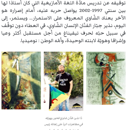
توقيفه عن تدريس مادّة اللغة الآمازيغية التي كان أستاذا لها
بين سنتي 1997-2002 يواصل حربه عليه، أمام إصراره هو
الآخر بعناد الشّاوي المعروف على الاستمرار… ويستمر، إلى
اليوم، نذير جبّار الفنّان الإنسان الشّاوي، في العطاء دون توقّف
في سبيل حبّه لحرف تيفيناغ من أجل مستقبل أكثر وعيا
وإشراقا وهويّة لابنته الوحيدة، وأمّه الوطن : نوميديا.
دّا نذير؛ فنّان شاويّ فخور بهويّته
في مظاهرات الردّ على إهانة رئيس