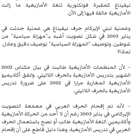
تيفيناغ كمقبرة فولكلورية للغة الأمازيغية ما زالت
الأمازيغية عالقة فيها إلى الآن.
وعملية تبني الإيركام حرف تيفيناغ هي عملية حدثت في
يناير 2003 في شكل تصويت أشبه بـ”مهزلة سياسية” من
شوطين. وتوصيف “المهزلة السياسية” توصيف دقيق وعادل.
لماذا؟
– لأن المنظمات الأمازيغية طالبت في بيان مكناس 2002
الشهير بتدريس الأمازيغية بالحرف اللاتيني. واتفق أكاديميو
الأمازيغية المغاربة مرارا في 2002 على ضرورة تدريس
الأمازيغية بالحرف اللاتيني.
– لأنه تم إقحام الحرف العربي في معمعة التصويت
الإيركامي في يناير 2003 رغم أن لا أحد من الحركة الأمازيغية
وأكاديميي اللغة الأمازيغية طالب أو نصح باستعمال الحرف
العربي في تدريس الأمازيغية. وهذا دليل قاطع على أن إقحام