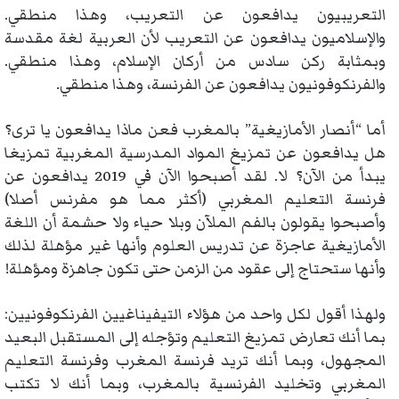
التعريبيون يدافعون عن التعريب، وهذا منطقي.
والإسلاميون يدافعون عن التعريب لأن العربية لغة مقدسة
وبمثابة ركن سادس من أركان الإسلام، وهذا منطقي.
والفرنكوفونيون يدافعون عن الفرنسة، وهذا منطقي.
أما “أنصار الأمازيغية” بالمغرب فعن ماذا يدافعون يا ترى؟
هل يدافعون عن تمزيغ المواد المدرسية المغربية تمزيغا
يبدأ من الآن؟ لا. لقد أصبحوا الآن في 2019 يدافعون عن
فرنسة التعليم المغربي (أكثر مما هو مفرنس أصلا)
وأصبحوا يقولون بالفم الملآن وبلا حياء ولا حشمة أن اللغة
الأمازيغية عاجزة عن تدريس العلوم وأنها غير مؤهلة لذلك
وأنها ستحتاج إلى عقود من الزمن حتى تكون جاهزة ومؤهلة!
ولهذا أقول لكل واحد من هؤلاء التيفيناغيين الفرنكوفونيين:
بما أنك تعارض تمزيغ التعليم وتؤجله إلى المستقبل البعيد
المجهول، وبما أنك تريد فرنسة المغرب وفرنسة التعليم
المغربي وتخليد الفرنسية بالمغرب، وبما أنك لا تكتب