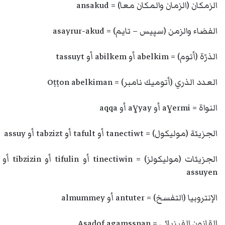
الزمكان (الزمان والمكان معا) = ansakud
الفضاء والزمن (سپيس – تايم) = asayrur-akud
الذرّة (أتوم) = abelkim أو abilkem أو tassuyt
العدد الذري (أتوميك نامبر) = Oṭṭon abelkiman
النواة = aɣermi أو aɣyay أو aqqa
الجزيئة (موليكول) = tanectiwt أو tafult أو tabzizt أو assuy
الجزيئات (موليكولز) = tinectiwin أو tifulin أو tibzizin أو
assuyen
الإنتروبيا (التفسخ) = antuter أو almummey
القانون الفيزيائي = Asaḍof agamssnan