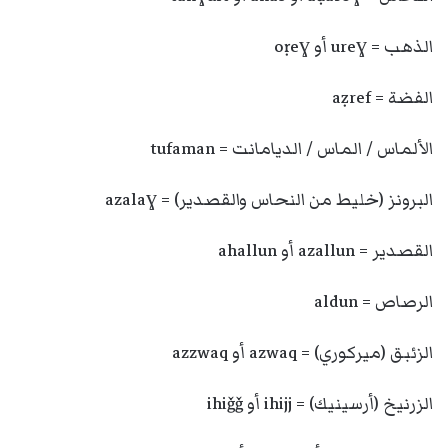
الذهب = ureɣ أو oṛeɣ
الفضة = aẓref
الألماس / الماس / الديامانت = tufaman
البرونز (خليط من النحاس والقصدير) = azalaɣ
القصدير = azallun أو ahallun
الرصاص = aldun
الزئبق (ميركوري) = azwaq أو azzwaq
الزرنيخ (أرسينيك) = ihijj أو ihiǧǧ