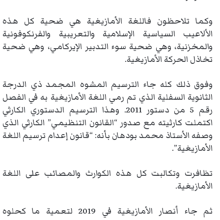
وكما تلاحظون فاللغة الأمازيغية هي ضحية كل هذه
الألاعيب السياسية الإسلامية والتعريبية والفرنكوفونية
والمخزنية، وهي ضحية سوء التدبير الإيركامي، وهي ضحية
تخاذل الحركة الأمازيغية.
وفوق ذلك كله جاء الترسيم المشوه المجمد ذي الدرجة
الثانوية السفلية الذي تم رمي اللغة الأمازيغية به في الفصل
رقم 5 من دستور 2011. وهذا الترسيم الدستوري الكارثي
اكتملت كارثيته مع صدور “القانون التنظيمي” الكارثي الذي
وصفه الأستاذ محمد بودهان بأنه: “قانون إعدام ترسيم اللغة
الأمازيغية”.
تظافرت وتكالبت كل هذه الكوارث والمصائب على اللغة
الأمازيغية.
ثم جاء أنصار الأمازيغية في 2019 لتعمية ما كحلوه