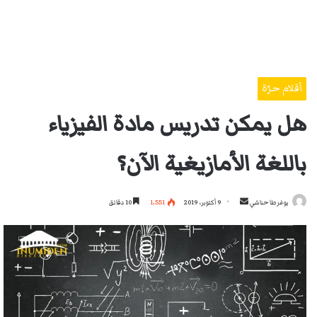
أقلام حرّة
هل يمكن تدريس مادة الفيزياء
باللغة الأمازيغية الآن؟
أرسل
يوغرطا حناشي
9 أكتوبر، 2019
1٬551
10 دقائق
بريدا
إلكترونيا