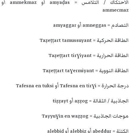
الاحتكاك / التلامس = amyaḍas أو ammekmaz أو
ammecmaz
التصادم = amneggas أو amyaggar
الطاقة الحركية = Taẓeṭṭart tamussuyant
الطاقة الحرارية = Taẓeṭṭart tirɣiyant
الطاقة النووية = Taẓeṭṭart taɣermiyant
درجة الحرارة = Tafesna en tirɣi أو Tafesna en tuksi
الجاذبية / الثقالة = aẓẓog أو tiẓẓayt
موجات الجاذبية = Tayyuɣin en waẓẓog
الكتلة = abeddur أو alebbiẓ أو alebbiḍ