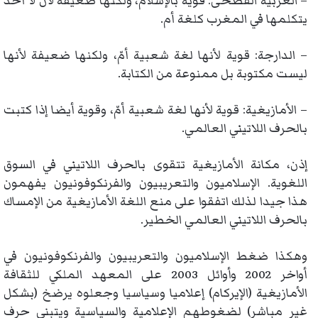
– العربية الفصحى: قوية بالإسلام، ولكنها ضعيفة لأن لا أحد
يتكلمها في المغرب كلغة أم.
– الدارجة: قوية لأنها لغة شعبية أمّ، ولكنها ضعيفة لأنها
ليست مكتوبة بل ممنوعة من الكتابة.
– الأمازيغية: قوية لأنها لغة شعبية أمّ، وقوية أيضا إذا كتبت
بالحرف اللاتيني العالمي.
إذن، مكانة الأمازيغية تتقوى بالحرف اللاتيني في السوق
اللغوية. الإسلاميون والتعريبيون والفرنكوفونيون يفهمون
هذا جيدا لذلك اتفقوا على منع اللغة الأمازيغية من الإمساك
بالحرف اللاتيني العالمي الخطير.
وهكذا ضغط الإسلاميون والتعريبيون والفرنكوفونيون في
أواخر 2002 وأوائل 2003 على المعهد الملكي للثقافة
الأمازيغية (الإيركام) إعلاميا وسياسيا وجعلوه يرضخ (بشكل
غير مباشر) لضغوطهم الإعلامية والسياسية ويتبنى حرف