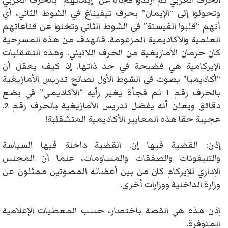
الحرف العربي ثم ارتدوا فجأة عن “إيمانهم” بالحرف العربي
وتحولوا إلى “الإيمان” بحرف تيفيناغ في الشوط الثاني، أي
أنهم “قلبوا الفيستة” في الشوط الثاني وتخلوا عن قناعاتهم
العلمية والأكاديمية المزعومة. فالهدف من هذه المسرحية
كان حرمان الأمازيغية من الحرف اللاتيني. وهذه التشقلبات
الإيركامية هي فضيحة في حد ذاتها. إذ كيف يعقل أن
“أكاديميا” يصوت في الشوط الأول لصالح تدريس الأمازيغية
بالحرف رقم 1 ثم فجأة يغير رأيه “الأكاديمي” في بضع
دقائق ويعلن أنه يفضل تدريس الأمازيغية بالحرف رقم 2.
عجيبة حقا هذه المعايير الأكاديمية المتشقلبة!
إذن: القضية فيها إن. القضية داخلة فيها السياسة
والتليفونات والصفقات والمساومات، علما أن المجلس
الإداري للإيركام كان من بين أعضائه المصوتين ممثلون عن
وزارة الداخلية ووزارات أخرى.
إذن هذه هي القصة باختصار، حسب المعطيات الإعلامية
المتوفرة.