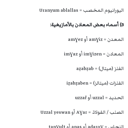
اليورانيوم المخصب = Uranyum ablallas
3) أسماء بعض المعادن بالأمازيغية:
المعدن = amɣiz أو amɣez
المعادن = imɣizen أو imɣaz
الفلز (ميتال) = aẓabẓab
الفلزات (ميتالز) = iẓabẓaben
الحديد = uzzal أو uzzař
الصلب / الفولاذ = Aɣar أو Uzzal yeswan
النحاس = aḍaroɣ أو anas أو tanɣult