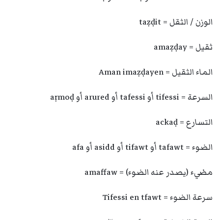
الوزن / الثقل = taẓḍit
ثقيل = amaẓḍay
الماء الثقيل = Aman imaẓḍayen
السرعة = tifessi أو tafessi أو arured أو aṛmoḍ
التسارع = ackaḍ
الضوء = tafawt أو tifawt أو asidd أو afa
مضيء (يصدر عنه الضوء) = amaffaw
سرعة الضوء = Tifessi en tfawt