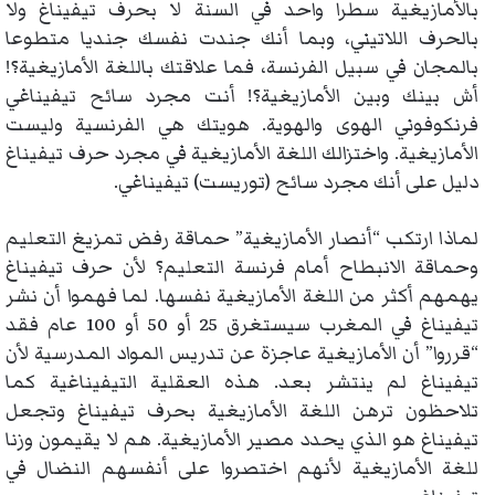
بالأمازيغية سطرا واحد في السنة لا بحرف تيفيناغ ولا
بالحرف اللاتيني، وبما أنك جندت نفسك جنديا متطوعا
بالمجان في سبيل الفرنسة، فما علاقتك باللغة الأمازيغية؟!
أش بينك وبين الأمازيغية؟! أنت مجرد سائح تيفيناغي
فرنكوفوني الهوى والهوية. هويتك هي الفرنسية وليست
الأمازيغية. واختزالك اللغة الأمازيغية في مجرد حرف تيفيناغ
دليل على أنك مجرد سائح (توريست) تيفيناغي.
لماذا ارتكب “أنصار الأمازيغية” حماقة رفض تمزيغ التعليم
وحماقة الانبطاح أمام فرنسة التعليم؟ لأن حرف تيفيناغ
يهمهم أكثر من اللغة الأمازيغية نفسها. لما فهموا أن نشر
تيفيناغ في المغرب سيستغرق 25 أو 50 أو 100 عام فقد
“قرروا” أن الأمازيغية عاجزة عن تدريس المواد المدرسية لأن
تيفيناغ لم ينتشر بعد. هذه العقلية التيفيناغية كما
تلاحظون ترهن اللغة الأمازيغية بحرف تيفيناغ وتجعل
تيفيناغ هو الذي يحدد مصير الأمازيغية. هم لا يقيمون وزنا
للغة الأمازيغية لأنهم اختصروا على أنفسهم النضال في