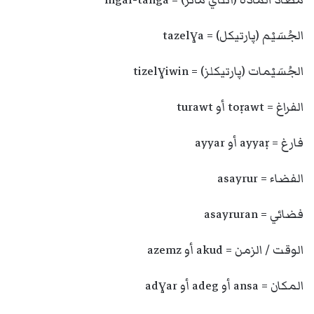
مضاد المادة (أنتاي ماتر) = mgal-tanga
الجُسَيْم (پارتيكل) = tazelɣa
الجُسَيْمات (پارتيكلز) = tizelɣiwin
الفراغ = toṛawt أو turawt
فارغ = ayyaṛ أو ayyar
الفضاء = asayrur
فضائي = asayruran
الوقت / الزمن = akud أو azemz
المكان = ansa أو adeg أو adɣar