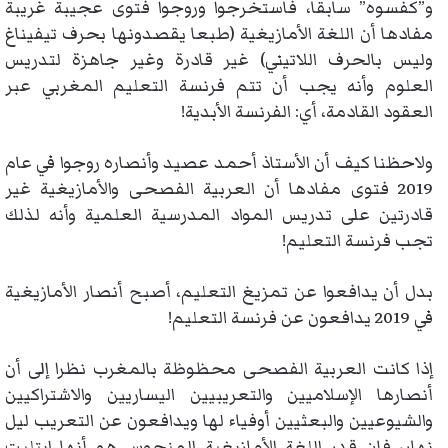
و”كفسوه” سابقا، فاستخرجوا وروجوا فتوى عجيبة غريبة
مفادها أن اللغة الأمازيغية (طبعا يقصدونها بحرف تيفيناغ
وليس بالحرف اللاتيني) غير قادرة وغير جاهزة لتدريس
العلوم وأنه يجب أن تتم فرنسة التعليم المغربي عبر
العقود القادمة، أي: الفرنسة الأبدية!
ولاحظنا كيف أن الأستاذ أحمد عصيد وأنصاره روجوا في عام
2019 فتوى مفادها أن العربية الفصحى والأمازيغية غير
قادرتين على تدريس المواد المدرسية العلمية وأنه لذلك
تجب فرنسة التعليم!
بدل أن يدافعوا عن تمزيغ التعليم، أصبح أنصار الأمازيغية
في 2019 يدافعون عن فرنسة التعليم!
إذا كانت العربية الفصحى محظوظة بالمغرب نظرا إلى أن
أنصارها الإسلاميين والتعريبيين اليساريين والاشتراكيين
والشيوعيين والبعثيين أوفياء لها ويدافعون عن التعريب ليل
نهار، فإن قدر اللغة الأمازيغية المنحوس هو أنها ابتليت