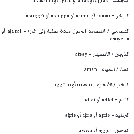
التجمد = agras أو ajras أو aǧras أو akussem
التبخر = asmar أو asmur أو asruggu أو asriggʷi
التسامي / التصعد (تحول مادة صلبة إلى غاز) = ajagal أو
asuyella
الذوبان / الانصهار = afsay
الماء / المياه = aman
البخار / الأبخرة = iriwan أو iriggʷan
الثلج = adfel أو adfeř
الجليد = agris أو ajris أو aǧris
الدخان = aggu أو awwu