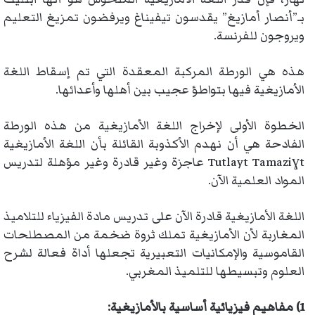
بـ”أنصار أمازيغ” يقدسون تيفيناغ ويرفضون تمزيغ التعليم
ويروجون للفرنسة.
هذه هي الورطة المركبة المعقدة التي تم إسقاط اللغة
الأمازيغية فيها بتواطؤ عجيب بين أهلها وأعدائها.
الخطوة الأولى لإخراج اللغة الأمازيغية من هذه الورطة
الفادحة هي أن نهدم الأكذوبة القائلة بأن اللغة الأمازيغية
Tutlayt Tamaziɣt عاجزة وغير قادرة وغير مؤهلة لتدريس
المواد العلمية الآن.
اللغة الأمازيغية قادرة الآن على تدريس مادة الفيزياء للتلاميذ
المغاربة لأن الأمازيغية تملك ثروة ضخمة من المصطلحات
القاموسية والإمكانيات التعبيرية تجعلها أداة فعالة لشرح
العلوم وتبسيطها للتلميذ المغربي.
1) مفاهيم فيزيائية أساسية بالأمازيغية: