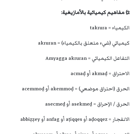
2) مفاهيم كيميائية بالأمازيغية:
الكيمياء = takrura
كيميائي (شيء متعلق بالكيمياء) = akruran
التفاعل الكيميائي = Amyagga akruran
الاحتراق = akmaḍ أو acmaḍ
الحرق (احتراق موضعي) = akemmoḍ أو acemmoḍ
الحرق / الإحراق = asekmeḍ أو asecmeḍ
الانفجار = aḍoqqez أو aṭiqqes أو anfag أو abbiẓẓey