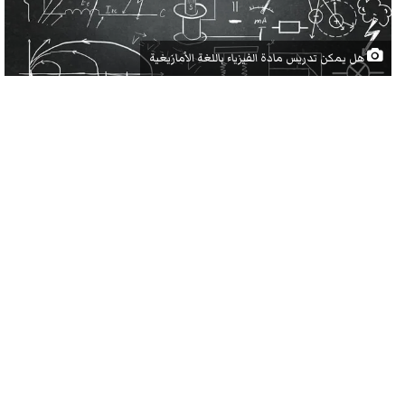
هل يمكن تدريس مادة الفيزياء باللغة الأمازيغية