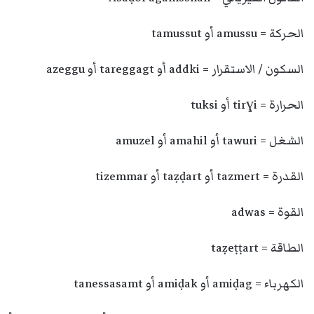
الحركة = amussu أو tamussut
السكون / الاستقرار = addki أو tareggagt أو azeggu
الحرارة = tirɣi أو tuksi
الشغل = tawuri أو amahil أو amuzel
القدرة = tazmert أو taẓḍart أو tizemmar
القوة = adwas
الطاقة = taẓeṭṭart
الكهرباء = amiḍag أو amiḍak أو tanessasamt