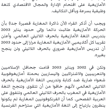
الأمازيغية على اقتحام الإدارة والمجال الاقتصادي كلغة
وظيفية بسرعة وبأقل التكاليف.
ويجب أن أذكر القراء (لأن ذاكرة المغاربة قصيرة جدا) بأن
الحركة الأمازيغية طالبت دائما وإلى حدود يناير 2003
بتدريس اللغة الأمازيغية بالحرف اللاتيني العالمي. وأعلن
تقريبا كل أكاديميي الأمازيغية المغاربة مرارا إلى حدود 2003
أن تدريس الأمازيغية ضروري بالحرف اللاتيني ولن ينجح
بغيره.
ولكن في 2002 ويناير 2003 قامت جحافل الإسلاميين
والتعريبيين والاشتراكيين واليساريين بحملة أمازيغوفوبية
شعواء ضارية ضد كتابة وتدريس اللغة الأمازيغية بالحرف
اللاتيني العالمي لأنهم خافوا من أن تتقوى وتنجح اللغة
الأمازيغية في المغرب بالحرف اللاتيني العالمي وتتفوق على
العربية الفصحى. كما أن الفرنكوفونيين المغاربة لم يكونوا
ينظرون بارتياح إلى اللغة الأمازيغية التي ستزاحم الفرنسية