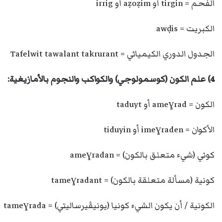
الفحم = tirgin أو aẓoẓim أو irrig
الكبريت = awḍis
الجدول الدوري الكيميائي = Tafelwit tawalant takrurant
4) علم الكون (كوسمولوجي) والكواكب والنجوم بالأمازيغية:
الكون = ameɣrad أو taduyt
الأكوان = imeɣraden أو tiduyin
كوني (شيء متعلق بالكون) = ameɣradan
كونية (مسألة متعلقة بالكون) = tameɣradant
الكونية / أن يكون الشيء كونيا (يونيڤيرساليتي) = tameɣrada