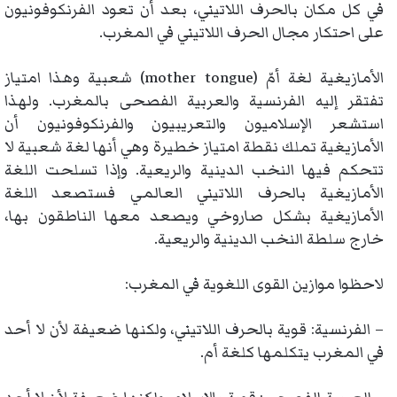
في كل مكان بالحرف اللاتيني، بعد أن تعود الفرنكوفونيون
على احتكار مجال الحرف اللاتيني في المغرب.
الأمازيغية لغة أمّ (mother tongue) شعبية وهذا امتياز
تفتقر إليه الفرنسية والعربية الفصحى بالمغرب. ولهذا
استشعر الإسلاميون والتعريبيون والفرنكوفونيون أن
الأمازيغية تملك نقطة امتياز خطيرة وهي أنها لغة شعبية لا
تتحكم فيها النخب الدينية والريعية. وإذا تسلحت اللغة
الأمازيغية بالحرف اللاتيني العالمي فستصعد اللغة
الأمازيغية بشكل صاروخي ويصعد معها الناطقون بها،
خارج سلطة النخب الدينية والريعية.
لاحظوا موازين القوى اللغوية في المغرب:
– الفرنسية: قوية بالحرف اللاتيني، ولكنها ضعيفة لأن لا أحد
في المغرب يتكلمها كلغة أم.