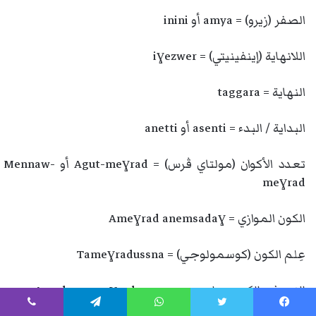
الصفر (زيرو) = amya أو inini
اللانهاية (إينفينيتي) = iɣezwer
النهاية = taggara
البداية / البدء = asenti أو anetti
تعدد الأكوان (مولتاي ڤرس) = Agut-meɣrad أو Mennaw-
meɣrad
الكون الموازي = Ameɣrad anemsadaɣ
عِلم الكون (كوسمولوجي) = Tameɣradussna
النموذج الكوسمولوجي = Amudem ameɣradussnan
يسبوك
تويتر
واتساب
تيلقرام
ڤايبر