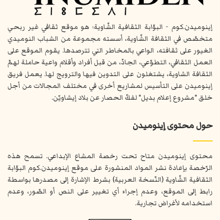
إينوميدن.كوم - البوّابة الثقافية الشّاوية؛ هو موقع ثقافي غير ربحي
متخصّص في الثقافة الشّاوية، أسسته مجموعة من الشباب النوميدي
الغيور على ثقافته، الواعي بالمخاطر التي تترصدها. يقوم الموقع على
العمل الثقافي، التطوّعي، الجادّ، من قبل أفراد وأقلام واعية حاملة لهمّ
الثقافة الشاوية، يشتغلون على التدوين فيها والترويج لها. يعمل فريق
إينوميدن على التأسيس لمشاريع أخرى في مختلف المجالات من أجل
خلق "مشروع إعلام بديل" لفكّ الحصار عن بلاد إيشاويّن.
حول محتوى إينوميدن
محتوى إينوميدن متاح تحت رخصة المشاع الإبداعي. تسمح هذه
الرّخصة بإعادة نشر المواد المنشورة على موقع إينوميدن.كوم البوّابة
الثقافية الشّاوية (النّسخة العربية) بشرط الإشارة إلى مصدرها بواسطة
رابط إلى الموقع، وعدم إجراء أي تغيير على النص أو الصّور، وعدم
استخدامه لأغراض تجارية.