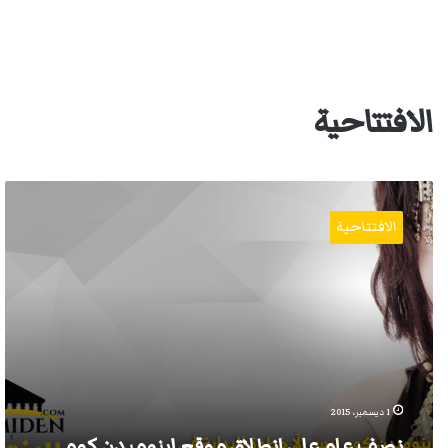
الافتتاحية
نصف
عام
الافتتاحية
على
انطلاق
موقع
إينوميدن.كوم
1 ديسمبر، 2015
نصف عام على انطلاق موقع إينوميدن.كوم