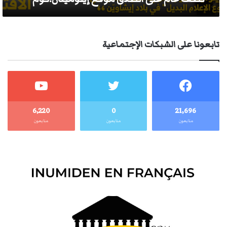
تابعونا على الشبكات الإجتماعية
6٬220
0
21٬696
متابعون
متابعون
متابعون