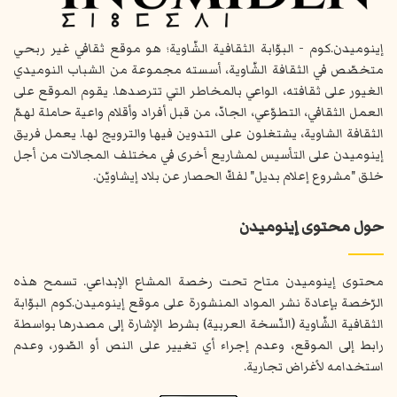
إينوميدن.كوم - البوّابة الثقافية الشّاوية؛ هو موقع ثقافي غير ربحي
متخصّص في الثقافة الشّاوية، أسسته مجموعة من الشباب النوميدي
الغيور على ثقافته، الواعي بالمخاطر التي تترصدها. يقوم الموقع على
العمل الثقافي، التطوّعي، الجادّ، من قبل أفراد وأقلام واعية حاملة لهمّ
الثقافة الشاوية، يشتغلون على التدوين فيها والترويج لها. يعمل فريق
إينوميدن على التأسيس لمشاريع أخرى في مختلف المجالات من أجل
خلق "مشروع إعلام بديل" لفكّ الحصار عن بلاد إيشاويّن.
حول محتوى إينوميدن
محتوى إينوميدن متاح تحت رخصة المشاع الإبداعي. تسمح هذه
الرّخصة بإعادة نشر المواد المنشورة على موقع إينوميدن.كوم البوّابة
الثقافية الشّاوية (النّسخة العربية) بشرط الإشارة إلى مصدرها بواسطة
رابط إلى الموقع، وعدم إجراء أي تغيير على النص أو الصّور، وعدم
استخدامه لأغراض تجارية.