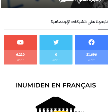
تابعونا على الشبكات الإجتماعية
6٬220
0
21٬696
متابعون
متابعون
متابعون