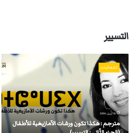
التسيير
مترجم
:
الفعاليات
هكذا
تكون
ورشات
الآمازيغية
للأطفال
(الجزء
الثّاني
:
12 أبريل، 2016
التسيير)
مترجم : هكذا تكون ورشات الآمازيغية للأطفال
(الجزء الثّاني : التسيير)