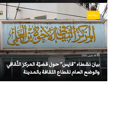
بيان
نشطاء
بيانات
“قايس”
حول
قضيّة
المركز
الثّقافي
والوضع
العام
لقطاع
16 مارس، 2016
الثقافة
بيان نشطاء “قايس” حول قضيّة المركز الثّقافي
بالمدينة
والوضع العام لقطاع الثقافة بالمدينة