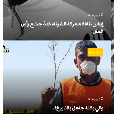
9 يونيو، 2016
إيغزر نثاقا: معركة الشرفاء ضدّ جشع رأس
المال.
والي
باتنة
بالعربية
جاهل
بالتاريخ!…
5 يونيو، 2016
والي باتنة جاهل بالتاريخ!…