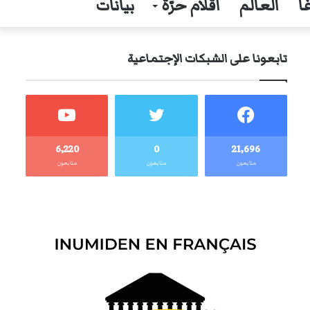
ا
العالم
أقلام حرّة
بيانات
تابعونا على الشبكات الإجتماعية
6٬220
0
21٬696
متابعون
متابعون
متابعون