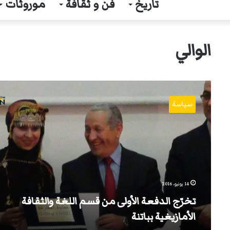
تاريخ
فن و ثقافة
موروثات
الوالي
تخرّج
الدفعة
سياسة
الأولى
من
قسم
اللغة
والثقافة
الأمازيغية
بباتنة
14 يونيو، 2016
تخرّج الدفعة الأولى من قسم اللغة والثقافة
الأمازيغية بباتنة