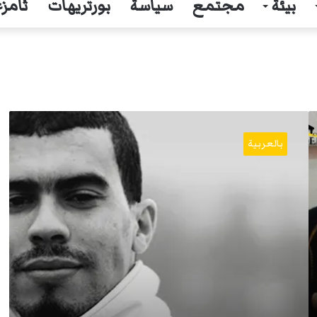
بيئة
مجتمع
سياسة
بورتريهات
ثامزغ
إيغزر
نثاقا:
بالعربية
معركة
الشرفاء
ضدّ
جشع
رأس
المال.