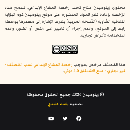
محتوى إينوميدن متاح تحت رخصة المشاع الإبداعي. تسمح هذه
الرّخصة بإعادة نشر المواد المنشورة على موقع إينوميدن.كوم البوّابة
الثقافية الشّاوية (النّسخة العربية) بشرط الإشارة إلى مصدرها بواسطة
رابط إلى الموقع، وعدم إجراء أي تغيير على النص أو الصّور، وعدم
استخدامه لأغراض تجارية.
هذا المُصنَّف مرخص بموجب
رخصة المشاع الإبداعي نَسب المُصنَّف -
غير تجاري - منع الاشتقاق 4.0 دولي
.
© إينوميدن 2026، جميع الحقوق محفوظة
تصميم
باسم عابدي
فيسبوك
تويتر
يوتيوب