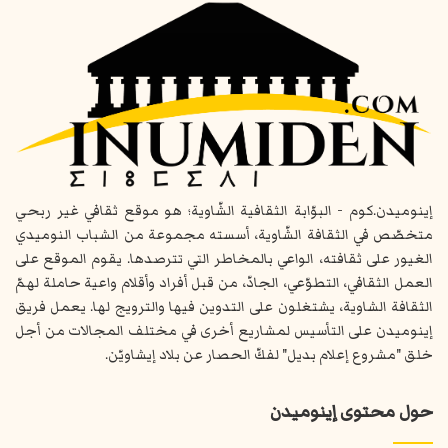
إينوميدن.كوم - البوّابة الثقافية الشّاوية؛ هو موقع ثقافي غير ربحي
متخصّص في الثقافة الشّاوية، أسسته مجموعة من الشباب النوميدي
الغيور على ثقافته، الواعي بالمخاطر التي تترصدها. يقوم الموقع على
العمل الثقافي، التطوّعي، الجادّ، من قبل أفراد وأقلام واعية حاملة لهمّ
الثقافة الشاوية، يشتغلون على التدوين فيها والترويج لها. يعمل فريق
إينوميدن على التأسيس لمشاريع أخرى في مختلف المجالات من أجل
خلق "مشروع إعلام بديل" لفكّ الحصار عن بلاد إيشاويّن.
حول محتوى إينوميدن