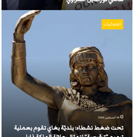
تحت
ضغط
الفعاليات
نشطاء:
بلديّة
بغاي
تقوم
بعملية
ترميم
“ترقيعية”
لتمثال
جلالة
الملكة
ذايا
16 أغسطس، 2016
تحت ضغط نشطاء: بلديّة بغاي تقوم بعملية