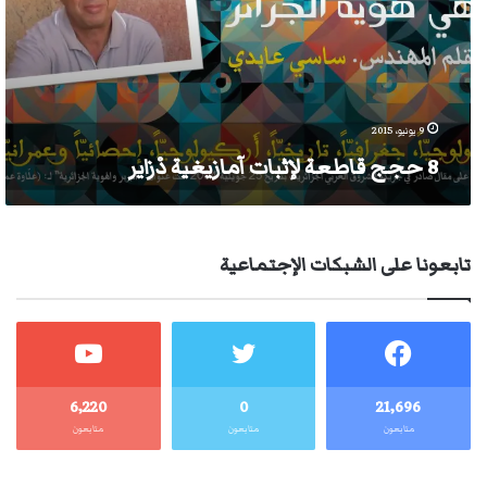
دْزاير
9 يونيو، 2015
8 حجج قاطعة لإثبات آمازيغية دْزاير
تابعونا على الشبكات الإجتماعية
6٬220
0
21٬696
متابعون
متابعون
متابعون