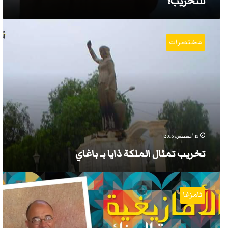
للتخريب؟
تخريب
تمثال
مختصرات
الملكة
ذايا
بـ
باغاي
13 أغسطس، 2016
تخريب تمثال الملكة ذايا بـ باغاي
8
حجج
ثامزغا
قاطعة
لإثبات
آمازيغية