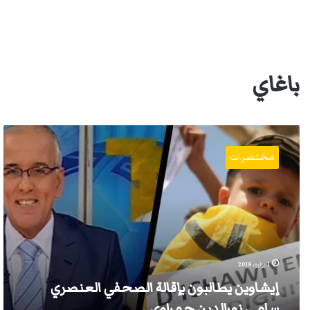
باغاي
إيشاوين
يطالبون
مختصرات
بإقالة
الصحفي
العنصري
سامي
نورالدين
حمراوي
1 يوليو، 2018
إيشاوين يطالبون بإقالة الصحفي العنصري
سامي نورالدين حمراوي