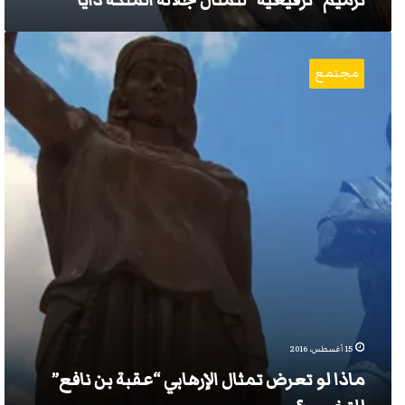
ترميم “ترقيعية” لتمثال جلالة الملكة ذايا
ماذا
لو
مجتمع
تعرض
تمثال
الإرهابي
“عقبة
بن
نافع”
للتخريب؟
15 أغسطس، 2016
ماذا لو تعرض تمثال الإرهابي “عقبة بن نافع”