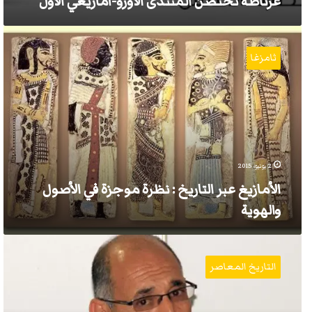
غرناطة تحتضن المنتدى الأورو-آمازيغي الأول
الأمازيغ
عبر
ثامزغا
التاريخ
:
نظرة
موجزة
في
الأصول
والهوية
2 يونيو، 2015
الأمازيغ عبر التاريخ : نظرة موجزة في الأصول
والهوية
محمد
عابد
التاريخ المعاصر
الجابري
و
تنظيره