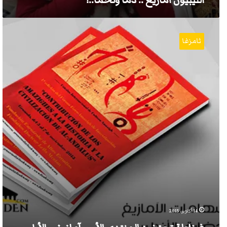
الليبيون أمازيغ .. دماً ولحماً..!
غرناطة
تحتضن
ثامزغا
المنتدى
الأورو-
آمازيغي
الأول
14 أكتوبر، 2015