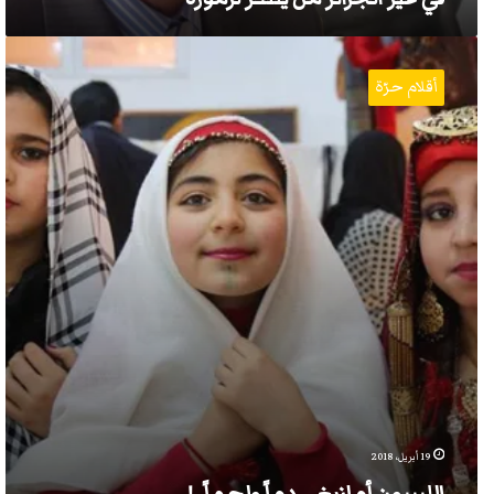
الليبيون
أمازيغ
أقلام حرّة
..
دماً
ولحماً..!
19 أبريل، 2018