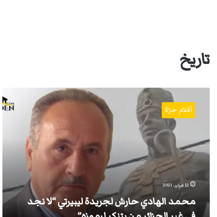
تاريخ
محمد
الهادي
أقلام حرّة
حارش
لجريدة
ليبيرتي
“لا
نجد
في
غير
الجزائر
12 فبراير، 2021
من
محمد الهادي حارش لجريدة ليبيرتي “لا نجد
يتنكر
لرموزه”
في غير الجزائر من يتنكر لرموزه”