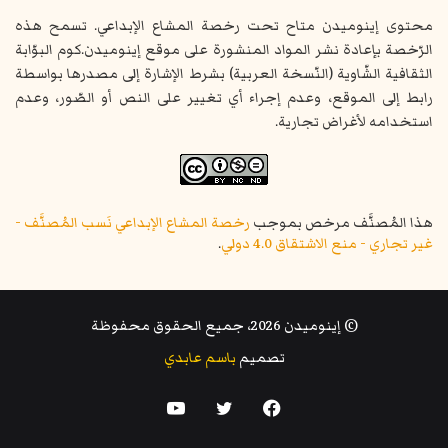
محتوى إينوميدن متاح تحت رخصة المشاع الإبداعي. تسمح هذه
الرّخصة بإعادة نشر المواد المنشورة على موقع إينوميدن.كوم البوّابة
الثقافية الشّاوية (النّسخة العربية) بشرط الإشارة إلى مصدرها بواسطة
رابط إلى الموقع، وعدم إجراء أي تغيير على النص أو الصّور، وعدم
استخدامه لأغراض تجارية.
هذا المُصنَّف مرخص بموجب
رخصة المشاع الإبداعي نَسب المُصنَّف -
غير تجاري - منع الاشتقاق 4.0 دولي
.
© إينوميدن 2026، جميع الحقوق محفوظة
تصميم
باسم عابدي
فيسبوك
تويتر
يوتيوب