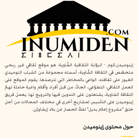
إينوميدن.كوم - البوّابة الثقافية الشّاوية؛ هو موقع ثقافي غير ربحي
متخصّص في الثقافة الشّاوية، أسسته مجموعة من الشباب النوميدي
الغيور على ثقافته، الواعي بالمخاطر التي تترصدها. يقوم الموقع على
العمل الثقافي، التطوّعي، الجادّ، من قبل أفراد وأقلام واعية حاملة لهمّ
الثقافة الشاوية، يشتغلون على التدوين فيها والترويج لها. يعمل فريق
إينوميدن على التأسيس لمشاريع أخرى في مختلف المجالات من أجل
خلق "مشروع إعلام بديل" لفكّ الحصار عن بلاد إيشاويّن.
حول محتوى إينوميدن