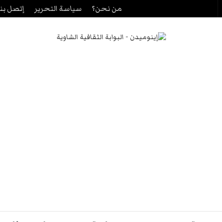
من نحن؟
سياسة التحرير
إتصل بنا
حث
ن