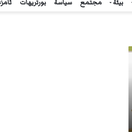
بيئة
مجتمع
سياسة
بورتريهات
ثامزغ