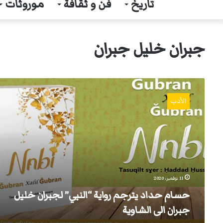
تاريخ
فن و ثقافة
موروثات
جبران خليل جبران
حسام
حداد
الأدب
يترجم
رواية
“النبي”
لجبران
خليل
جبران
الى
الشاوية
11 نوفمبر، 2020
حسام حداد يترجم رواية “النبي” لجبران خليل
جبران الى الشاوية