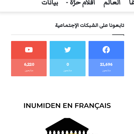
ا
العالم
أقلام حرّة
بيانات
تابعونا على الشبكات الإجتماعية
6٬220
0
21٬696
متابعون
متابعون
متابعون