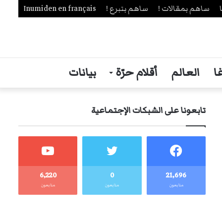
ساهم بمقالات !
ساهم بتبرع !
Inumiden en français
ا
العالم
أقلام حرّة
بيانات
تابعونا على الشبكات الإجتماعية
6٬220
0
21٬696
متابعون
متابعون
متابعون