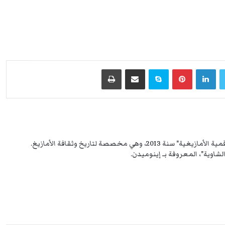
لينكدإن
بينتيريست
سكايب
مشاركة عبر البريد
طباعة
مهتم بالتاريخ بصفة عامة، أطلقت "المكتبة الرقمية الأمازيغية" سنة 2013، وهي مخصصة لتاريخ وثقافة الأمازيغ.