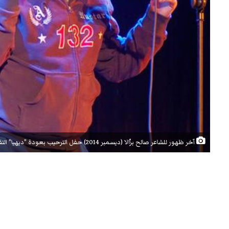
آخر ظهور للشاعر صالح بزّالا (ديسمبر 2014) حفل الترحيب بعودة "ديهيا" التقطها : محمّد بن طلحة