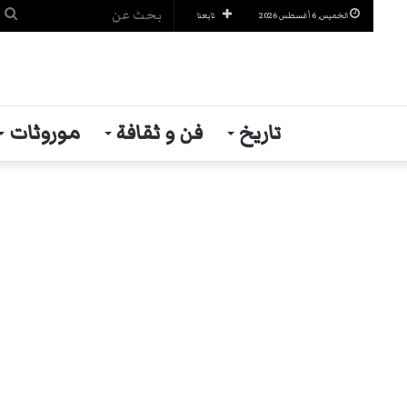
ب
الخميس, 6 أغسطس 2026
تابعنا
ع
تاريخ
فن و ثقافة
موروثات