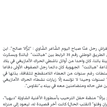
رحل عنّا صباح اليوم الشّاعر الشّاوي : “بْزَّالا صالح”. ابن
“ثاغيت” القريبة من بلدية إيغاسيرن (غسيرة) الواقعة على الطريق الوطني رقم 31 الرابط بين “هباثنت” (باتنا) وبسكرث
ة باتنا، كان واحدا من أوائل ناشطي الحراك الآمازيغي في بلاد
ذاعة “هباثنت” الجهوية كان دائما رجل الصفوف الأولى دفاعا
لسلطات رغم سنوات من العطاء اللامنقطع للثقافة، بذلها في
لسنوات وحيدا لا تؤنسه إلّا زيارات نشطاء الحراك الآمازيغي
ئنين على حاله ومتضامنين معه في بيته بـ”نقاوس”.
ّا” منصّة حفل الترحيب بأسطورة الأغنية الشاويّة “ديهيا”،
 وفلو” (انقلب الحال) كانت آخر قصيدة له، ليعود إلى منزله