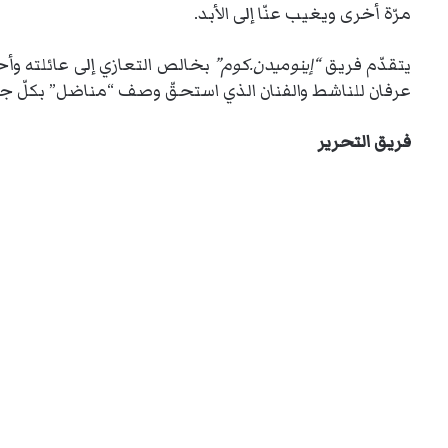
مرّة أخرى ويغيب عنّا إلى الأبد.
يتقدّم فريق
“إينوميدن.كوم”
بخالص التعازي إلى عائلته وأح
عرفان للناشط والفنان الذي استحقّ وصف “مناضل” بكلّ جد
فريق التحرير