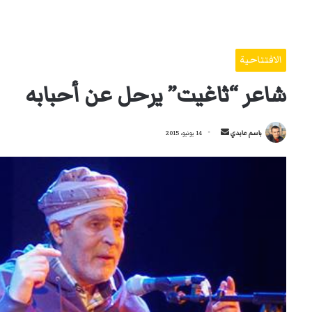
الافتتاحية
شاعر “ثاغيت” يرحل عن أحبابه
أرسل
باسم عابدي
14 يونيو، 2015
بريدا
إلكترونيا