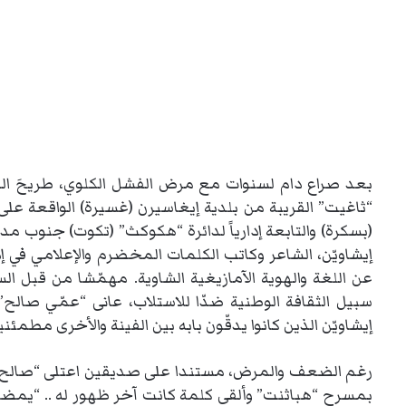
بعد صراع دام لسنوات مع مرض الفشل الكلوي، طريحَ الفراشِ 
(بسكرة) والتابعة إدارياً لدائرة “هكوكث” (تكوت) جنوب مدين
إيشاويّن، الشاعر وكاتب الكلمات المخضرم والإعلامي في إ
عن اللغة والهوية الآمازيغية الشاوية. مهمّشا من قبل ا
سبيل الثقافة الوطنية ضدّا للاستلاب، عانى “عمّي صالح” 
إيشاويّن الذين كانوا يدقّون بابه بين الفينة والأخرى مطم
رغم الضعف والمرض، مستندا على صديقين اعتلى “صالح بزال
بمسرح “هباثنت” وألقى كلمة كانت آخر ظهور له .. “يمضران