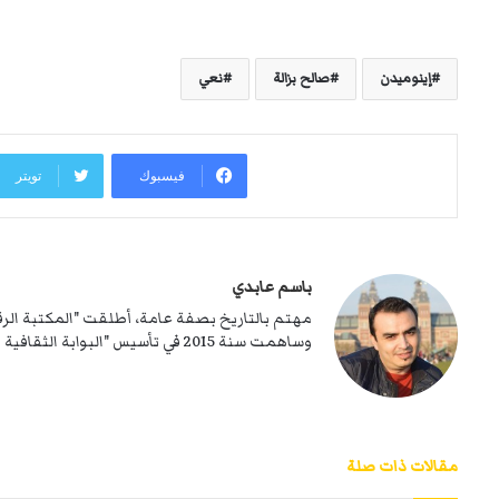
إينوميدن
صالح بزالة
نعي
فيسبوك
تويتر
باسم عابدي
وساهمت سنة 2015 في تأسيس "البوابة الثقافية الشاوية"، المعروفة بـ إينوميدن.
مقالات ذات صلة