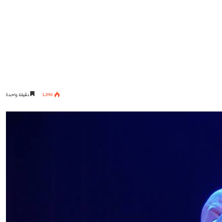
1٬390
دقيقة واحدة