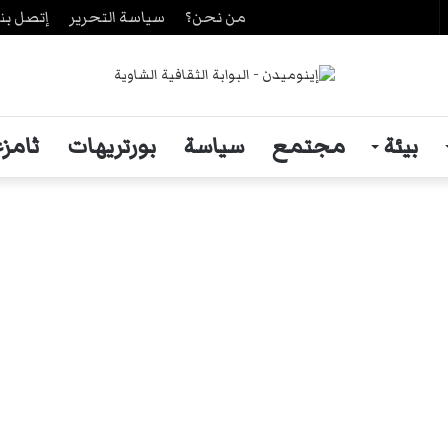
من نحن؟
سياسة التحرير
إتصل بنا
حث
ن
بيئة
مجتمع
سياسة
بورتريهات
ثامزغ