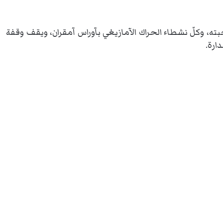
بته، وكلّ نشطاء الحراك الآمازيغي بآوراس آمقران، ويقف وقفة
ارة.