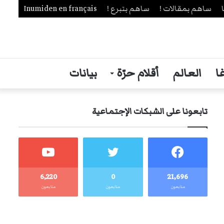
ساهم بمقالات !
ساهم بتبرع !
Inumiden en français
ا
العالم
أقلام حرّة
بيانات
تابعونا على الشبكات الإجتماعية
6٬220
0
21٬696
متابعون
متابعون
متابعون