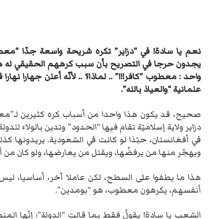
نعم يا سادة
!
في “دزاير” تكره شريحة واسعة جدّا “معطوب
يجدون حرجا في التصريح بأن سبب كرههم الحقيقي له هو 
واحد : معطوب “كافر
!!!
” .. لماذا؟ .. لأنّه أعلن جهارا نهارا
علمانية “والعياذ بالله”.
صحيح، قد يكون هذا واحدا من أسباب كره كثيرين لـ”معط
دزاير ولاية إسلاميّة تقام فيها “الحدود” وتدين بالولاء للدولة
في أفغانستان، حبّذا لو كانت في السّعودية. يريدونها ك
ويهجّر منها من يرفضُها، ويقتل من يعارضها، ولو كان من أب
هذا ما يطفوا على السطح، لكن عاملا آخر، أساسيا، ليس ب
أنفسهم، يكرهون معطوب، هو “بومدين”.
الشعب يا سادة! يقولُ فقط بما قالت “الدولة”؛ إنّها الم