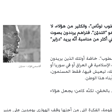
 لونّاس”، والكثير من هؤلاء، لا
“التديّن”. فتراهم يرددون بصوت
 في أكثر من مناسبة أنّه يريد “دزاير”
وب”. خاصّة أولئك الذين يريدون
 الإسلامية في العراق أو في سوريا أو
ڨاسمي فؤاد – مدوّن
ذلك، ليعيش فيها، فقط المسلمون،
ناء هذا الوطن.
الخفيّ، لكنّه كامن؛ يجعل هؤلاء
نظومة، الفكرة التي من أجلها وقف الهواري بومدين على منبر