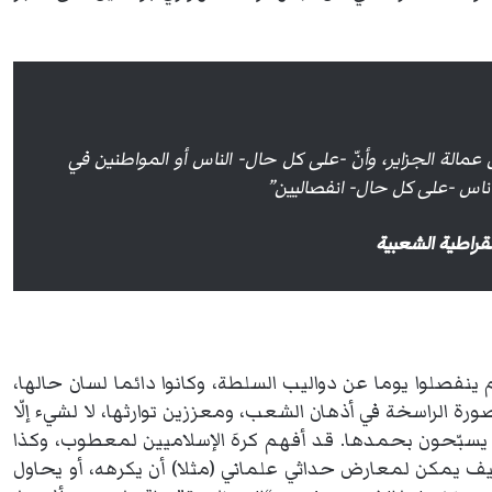
مالة الجزاير، وأنّ -على كل حال- الناس أو المواطنين في
اس -على كل حال- انفصاليين”
قراطية الشعبية
ينفصلوا يوما عن دواليب السلطة، وكانوا دائما لسان حالها،
ة الراسخة في أذهان الشعب، ومعززين توارثها، لا لشيء إلّا
ي يسبّحون بحمدها. قد أفهم كرهَ الإسلاميين لمعطوب، وكذا
 كيف يمكن لمعارض حداثي علماني (مثلا) أن يكرهه، أو يحاول