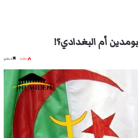
بومدين أم البغدادي؟!
2٬311
2 دقائق