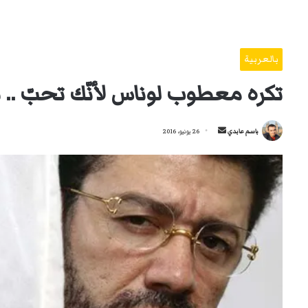
بالعربية
تكره معطوب لوناس لأنّك تحبّ .. 
أرسل
باسم عابدي
26 يونيو، 2016
بريدا
إلكترونيا