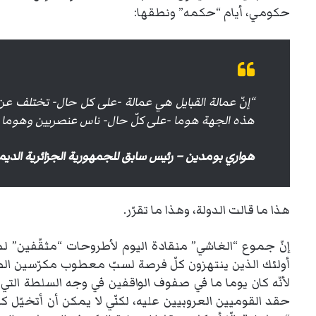
حكومي، أيام “حكمه” ونطقها:
“إنّ عمالة القبايل هي عمالة -على كل حال- تختلف عن ع
هذه الجهة هوما -على كلّ حال- ناس عنصريين وهوما ن
هواري بومدين – رئيس سابق للجمهورية الجزائرية الديم
هذا ما قالت الدولة، وهذا ما تقرّر.
إنّ جموع “الغاشي” منقادة اليوم لأطروحات “مثقّفين” لم 
أولئك الذين ينتهزون كلّ فرصة لسبّ معطوب مكرّسين الصور
لأنّه كان يوما ما في صفوف الواقفين في وجه السلطة الت
حقد القوميين العروبيين عليه، لكنّي لا يمكن أن أتخيّل