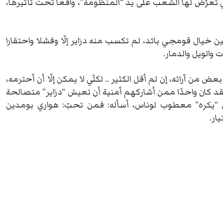
لتي تعرّض لها الشعب على يد “المنظومة”، واقعا تحت تأثيرها،
 بين خيال قومجي بائد، لم تكسب منه دزاير إلّا وفشلا واحتقارا
 والويل والدمار.
من آرائه، إن لم أقل الكثير .. لكنّي لا يمكن إلّا أن أحترمه،
لقد كان واحدًا ممن أشاركهم أمنية أن تعيش “دزاير” متصالحة
من “يكره” معطوب لوناس، أسأله: فمن تحبّ: هواري بومدين
ار.