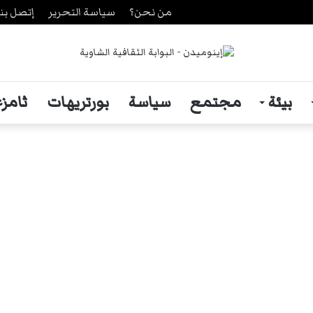
من نحن؟
سياسة التحرير
إتصل بنا
ث
بيئة
مجتمع
سياسة
بورتريهات
ثامزغ