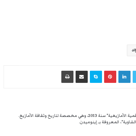
اد
لينكدإن
بينتيريست
سكايب
مشاركة عبر البريد
طباعة
مهتم بالتاريخ بصفة عامة، أطلقت "المكتبة الرقمية الأمازيغية" سنة 2013، وهي مخصصة لتاريخ وثقافة الأمازيغ.