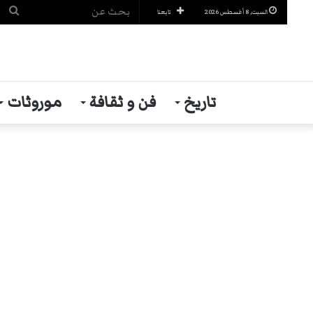
بح
السبت, 8 أغسطس 2026
تابعنا
عن
تاريخ
فن و ثقافة
موروثات