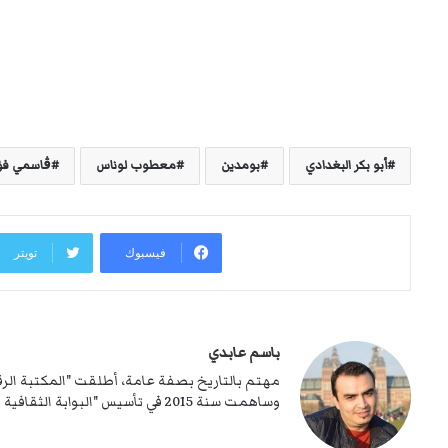
أبو بكر البغدادي
بومدين
معطوب لوناس
ڨاسمي فؤ
فيسبوك
تويتر
باسم عابدي
وساهمت سنة 2015 في تأسيس "البوابة الثقافية الشاوية"، المعروفة بـ إينوميدن.