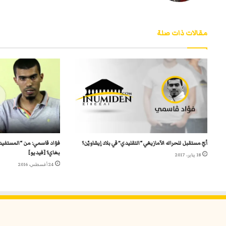
مقالات ذات صلة
أيّ مستقبل للحراك الآمازيغي “التقليدي” في بلاد إيشاويّن؟
بغاي؟ [فيديو]
18 يناير، 2017
24 أغسطس، 2016