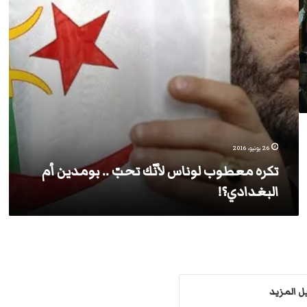
بومدين
أم
البغدادي؟!
26 يونيو، 2016
تكره معطوب لوناس لأنّك تحبّ .. بومدين أم
البغدادي؟!
 المزيد