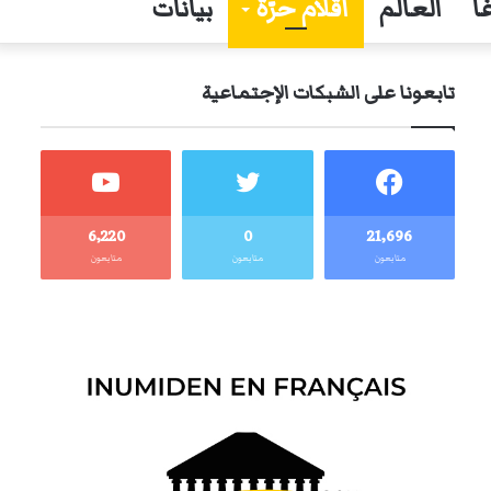
ا
العالم
أقلام حرّة
بيانات
تابعونا على الشبكات الإجتماعية
6٬220
0
21٬696
متابعون
متابعون
متابعون