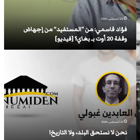
24 أغسطس، 2016
فؤاد قاسمي: من “المستفيد” من إجهاض
وقفة 20 أوت بـ بغاي؟ [فيديو]
نحن
لا
نستحق
البلد،
ولا
التاريخ!
13 أغسطس، 2016
نحن لا نستحق البلد، ولا التاريخ!