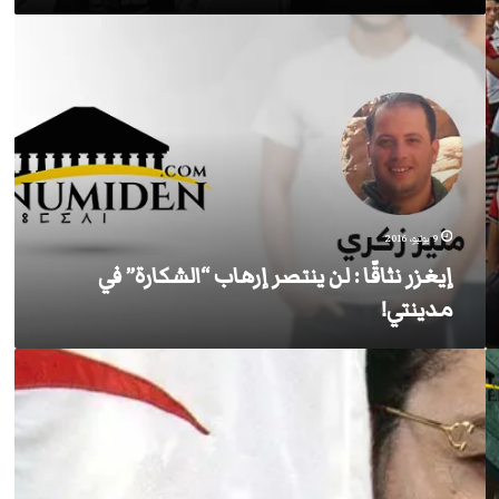
إيغزر
نثاقّا
:
لن
ينتصر
إرهاب
“الشكارة”
في
مدينتي!
9 يوليو، 2016
إيغزر نثاقّا : لن ينتصر إرهاب “الشكارة” في
مدينتي!
تكره
معطوب
لوناس
لأنّك
تحبّ
..