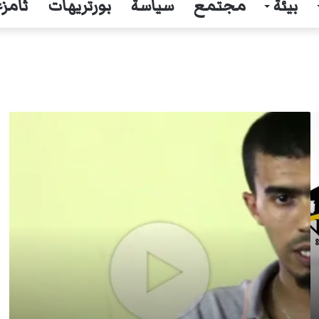
بيئة
مجتمع
سياسة
بورتريهات
ثامزغ
فؤاد
قاسمي:
من
“المستفيد”
من
إجهاض
وقفة
20
أوت
بـ
بغاي؟
[فيديو]