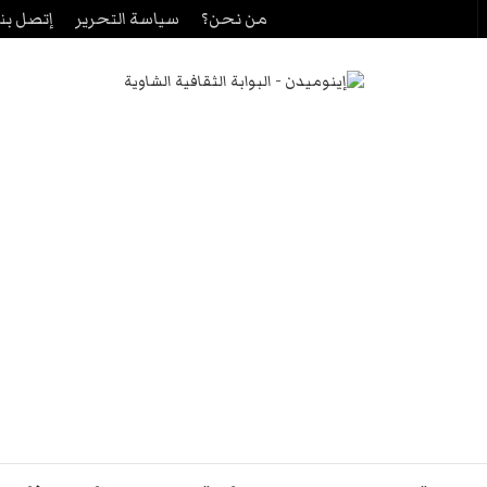
من نحن؟
سياسة التحرير
إتصل بنا
حث
ن