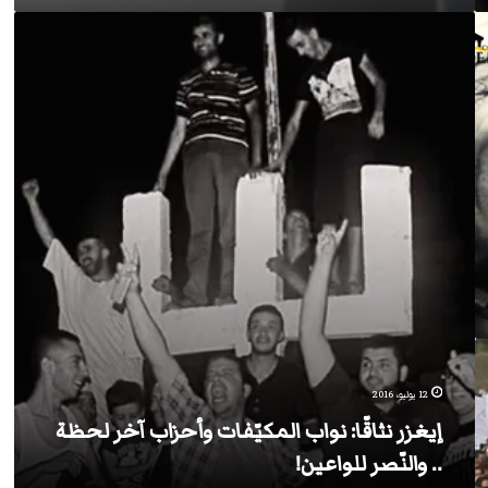
إيغزر
نثاقّا:
نواب
المكيّفات
وأحزاب
آخر
لحظة
..
والنّصر
للواعين!
12 يوليو، 2016
إيغزر نثاقّا: نواب المكيّفات وأحزاب آخر لحظة
.. والنّصر للواعين!