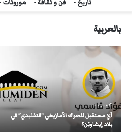
تاريخ
فن و ثقافة
موروثات
بالعربية
أيّ
مستقبل
للحراك
الآمازيغي
“التقليدي”
في
بلاد
إيشاويّن؟
18 يناير، 2017
أيّ مستقبل للحراك الآمازيغي “التقليدي” في
بلاد إيشاويّن؟