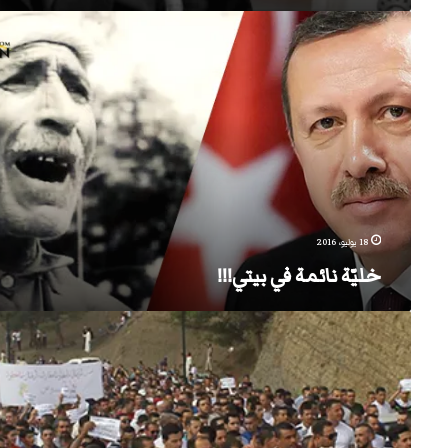
خليّة
نائمة
في
بيتي!!!
18 يوليو، 2016
خليّة نائمة في بيتي!!!
في
إيغزر
نثاقّا
الحراك
“إيكولوجي”
والتلويث
“إيديولوجي”