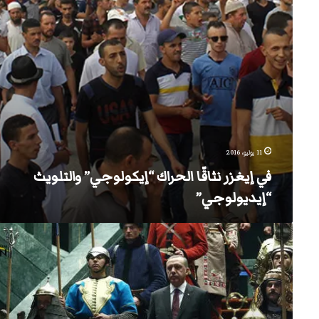
11 يوليو، 2016
في إيغزر نثاقّا الحراك “إيكولوجي” والتلويث
“إيديولوجي”
الخليفة
أردوغان
ومتحوّلوا
الجنس
أهمّ
من