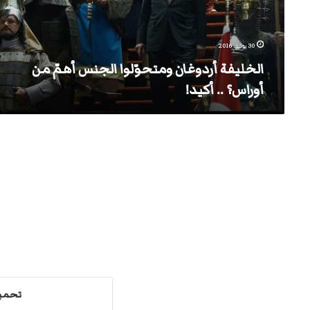
أوراس؟
..
أكيد!
30 يونيو، 2016
الخليفة أردوغان ومتحوّلوا الجنس أهمّ من
أوراس؟ .. أكيد!
تحميل