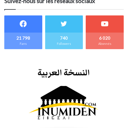
Suivez-nous sur les réseaux sociaux
21 798
740
6 020
Fans
Followers
Abonnés