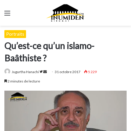
Menu
Portraits
Qu’est-ce qu’un islamo-
Baâthiste ?
Suivre
Envoyer
Jugurtha Hanachi
31 octobre 2017
5 229
sur
un
2 minutes de lecture
Twitter
courriel