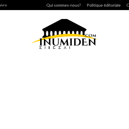
her
Qui sommes-nous?
Politique éditoriale
C
uivre