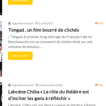
Lire la suite »
Jugurtha Hanachi
1 avril 2017
979
Timgad , un film bourré de clichés
« Timgad, le premier long métrage du Français Fabrice
Benchaouche est un concentré de clichés étalé sur une
centaine de minutes.…
Lire la suite »
Jugurtha Hanachi
30 décembre 2016
956
Lahcène Chiba « Le rôle du théâtre est
d’inciter les gens à réfléchir »
Lahcène Chiba est une figure connue du théâtre à Batna,