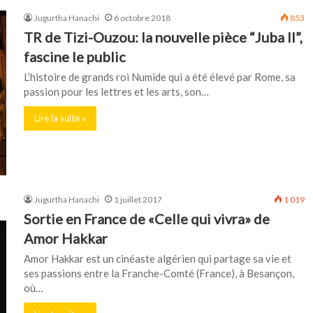
Jugurtha Hanachi
6 octobre 2018
853
TR de Tizi-Ouzou: la nouvelle pièce “Juba II”,
fascine le public
L’histoire de grands roi Numide qui a été élevé par Rome, sa
passion pour les lettres et les arts, son…
Lire la suite »
Jugurtha Hanachi
1 juillet 2017
1 019
Sortie en France de «Celle qui vivra» de
Amor Hakkar
Amor Hakkar est un cinéaste algérien qui partage sa vie et
ses passions entre la Franche-Comté (France), à Besançon,
où…