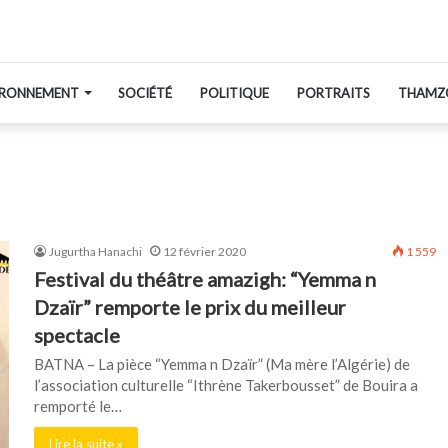
IRONNEMENT
SOCIÉTÉ
POLITIQUE
PORTRAITS
THAMZ
Jugurtha Hanachi
12 février 2020
1 559
Festival du théâtre amazigh: “Yemma n
Dzaïr” remporte le prix du meilleur
spectacle
BATNA – La pièce “Yemma n Dzaïr” (Ma mère l’Algérie) de
l’association culturelle “Ithrène Takerbousset” de Bouira a
remporté le…
Lire la suite »