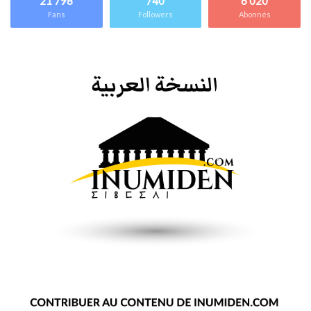
21 798
740
6 020
Fans
Followers
Abonnés