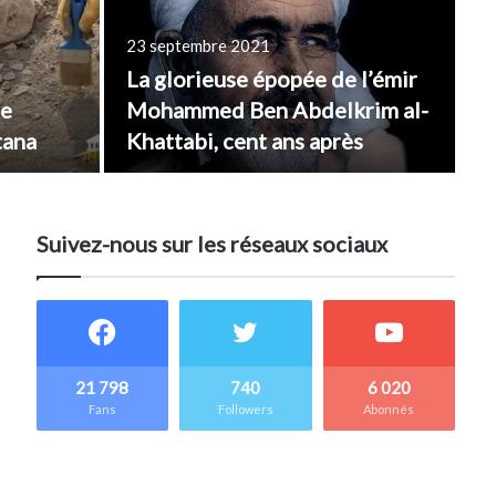
23 septembre 2021
15
La glorieuse épopée de l’émir
P
le
Mohammed Ben Abdelkrim al-
Pa
tana
Khattabi, cent ans après
di
Suivez-nous sur les réseaux sociaux
21 798
740
6 020
Fans
Followers
Abonnés