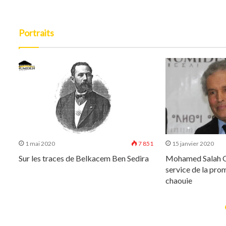
Portraits
223
1 mai 2020
7 851
15 janvier 2020
Sur les traces de Belkacem Ben Sedira
Mohamed Salah Ou
service de la prom
chaouie