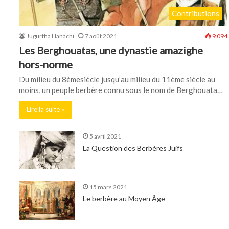
Contributions
Jugurtha Hanachi
7 août 2021
9 094
Les Berghouatas, une dynastie amazighe
hors-norme
Du milieu du 8èmesiècle jusqu’au milieu du 11ème siècle au
moins, un peuple berbère connu sous le nom de Berghouata…
Lire la suite »
5 avril 2021
La Question des Berbères Juifs
15 mars 2021
Le berbère au Moyen Âge