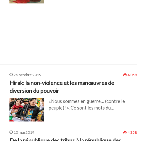
26 octobre 2019
4 058
Hirak: la non-violence et les manœuvres de
diversion du pouvoir
«Nous sommes en guerre… (contre le
peuple) !». Ce sont les mots du…
10 mai 2019
4 358
De la république des tribus à la république des