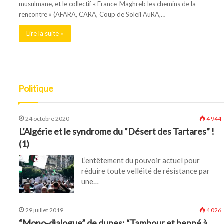
musulmane, et le collectif « France-Maghreb les chemins de la
rencontre » (AFARA, CARA, Coup de Soleil AuRA,…
Lire la suite »
Politique
24 octobre 2020
4 944
L’Algérie et le syndrome du “Désert des Tartares” !
(1)
L’entêtement du pouvoir actuel pour
réduire toute velléité de résistance par
une…
29 juillet 2019
4 026
“Mono-dialogue” de dupes: “Tambour et henné à