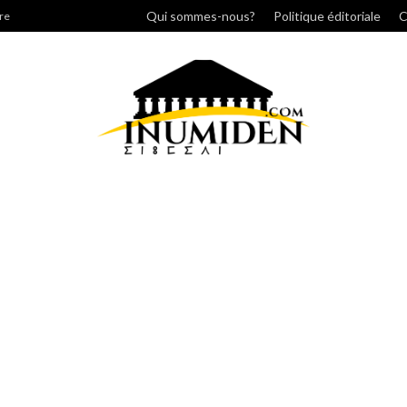
r
Qui sommes-nous?
Politique éditoriale
C
re