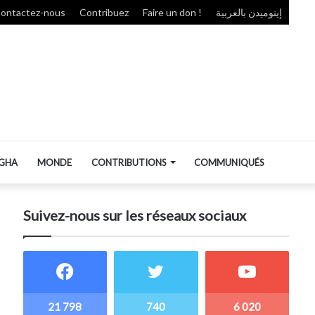
ontactez-nous
Contribuez
Faire un don !
إينوميدن بالعربية
GHA
MONDE
CONTRIBUTIONS
COMMUNIQUÉS
Suivez-nous sur les réseaux sociaux
21 798
740
6 020