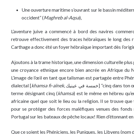
Une ouverture maritime s’ouvrant sur le bassin méditerra
occident” (
Maghreb al-Aqsa
),
L’aventure juive a commencé à bord des navires commerc
retrouve effectivement des traces hébraïques le long des 
Carthage a donc été un foyer hébraïque important dès l’origin
Ajoutons à la trame historique, une dimension culturelle plus 
une croyance ethnique encore bien ancrée en Afrique du No
L’image de l’œil en tant que talisman est partagée entre Phé
dialectal [
khamsa fi-aïnek
, خمسة في عينيك] “cinq dans ton œil” se dit pour se protéger du mauvais sort. Linguistiquement, le
terme désignant cinq (
khamsa
) est le même en hébreu qu’e
africaine quel que soit le lieu ou la religion. Il se trouve que
pour se protéger des forces maléfiques venues des fonds 
Portugal sur les bateaux de pêche locaux! Rien d’étonnant en r
Que ce soient les Phéniciens, les Puniques, les Libyens (nom 