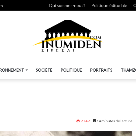
r
Qui sommes-nous?
Politique éditoriale
C
re
IRONNEMENT
SOCIÉTÉ
POLITIQUE
PORTRAITS
THAMZ
9 749
14 minutes de lecture