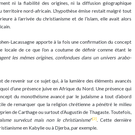
ent ni la fiabilité des origines, ni la diffusion géographique
u territoire nord-africain. L’hypothèse émise restait malgré tout
ieure à l’arrivée du christianisme et de l’islam, elle avait alors
icain.
 Cohen-Lacassagne apporte à la fois une confirmation du concept
ne locale de ce que l’on a coutume de définir comme étant le
gent les mêmes origines, confondues dans un univers arabo-
t de revenir sur ce sujet qui, à la lumière des éléments avancés
quoi d’une présence juive en Afrique du Nord. Une présence qui
concept du monothéisme avancé par le judaïsme a tout d’abord
 utile de remarquer que la religion chrétienne a pénétré le milieu
Cyprien de Carthage ou surtout d’Augustin de Thagaste. Toutefois,
[2]
aïsme survécut mais non le christianisme
”
. Cette dernière
ristianisme en Kabylie ou à Djerba, par exemple.