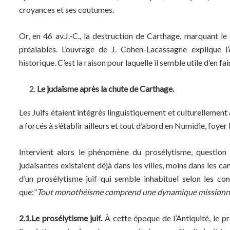
croyances et ses coutumes.
Or, en 46 av.J.-C., la destruction de Carthage, marquant l
préalables. L’ouvrage de J. Cohen-Lacassagne explique 
historique. C’est la raison pour laquelle il semble utile d’en fai
Le judaïsme après la chute de Carthage.
Les Juifs étaient intégrés linguistiquement et culturellemen
a forcés à s’établir ailleurs et tout d’abord en Numidie, foyer
Intervient alors le phénomène du prosélytisme, questio
judaïsantes existaient déjà dans les villes, moins dans les 
d’un prosélytisme juif qui semble inhabituel selon les co
que:”
Tout monothéisme comprend une dynamique missionn
2.1.Le prosélytisme juif.
À cette époque de l’Antiquité, le p