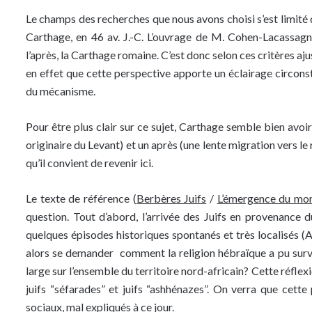
Le champs des recherches que nous avons choisi s’est limité d
Carthage, en 46 av. J.-C. L’ouvrage de M. Cohen-Lacassagne
l’après, la Carthage romaine. C’est donc selon ces critères aju
en effet que cette perspective apporte un éclairage circonst
du mécanisme.
Pour être plus clair sur ce sujet, Carthage semble bien avoi
originaire du Levant) et un après (une lente migration vers le
qu’il convient de revenir ici.
Le texte de référence (
Berbères Juifs
/
L’émergence du mo
question. Tout d’abord, l’arrivée des Juifs en provenance 
quelques épisodes historiques spontanés et très localisés (
alors se demander comment la religion hébraïque a pu survi
large sur l’ensemble du territoire nord-africain? Cette réflexi
juifs “séfarades” et juifs “ashhénazes”. On verra que cet
sociaux, mal expliqués à ce jour.