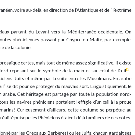
néen, voire au-delà, en direction de l’Atlantique et de “l’extrême
iaux partant du Levant vers la Méditerranée occidentale. On
routes phéniciennes passant par Chypre ou Malte, par exemple.
e de la colonie.
prosaïque certes, mais tout de même assez significative. Il existe
[5]
rd reposant sur le symbole de la main et sur celui de l’œil
.
niciens, Juifs et même par la suite entre les Musulmans. En arabe
n arabe. Cet héritage est partagé par toute la population nord-
 tous les navires phéniciens portaient l’effigie d’un œil à la proue
marins! Curieusement d’ailleurs, cette coutume se perpétue au
éalité puisque les Phéniciens étaient déjà familiers de ces côtes.
donné par les Grecs aux Berbères) ou les Juifs, chacun gardait ses