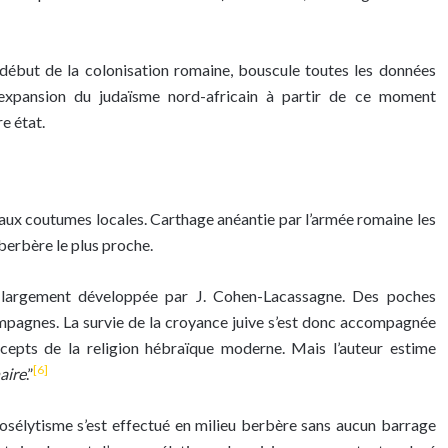
e début de la colonisation romaine, bouscule toutes les données
l’expansion du judaïsme nord-africain à partir de ce moment
re état.
t aux coutumes locales. Carthage anéantie par l’armée romaine les
 berbère le plus proche.
n largement développée par J. Cohen-Lacassagne. Des poches
campagnes. La survie de la croyance juive s’est donc accompagnée
ncepts de la religion hébraïque moderne. Mais l’auteur estime
[6]
aire
.”
rosélytisme s’est effectué en milieu berbère sans aucun barrage