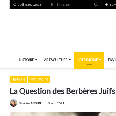
Recherche
jeudi, 6 août 2026
Suiv
HISTOIRE
ART&CULTURE
PATRIMOINE
ENV
Histoire
Patrimoine
La Question des Berbères Juifs
Envoyer
Bassem ABDI
5 avril 2021
un
courriel