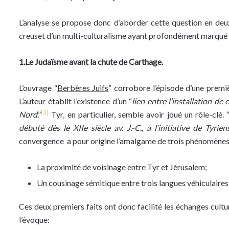
L’analyse se propose donc d’aborder cette question en deux
creuset d’un multi-culturalisme ayant profondément marqué la
1.Le Judaïsme avant la chute de Carthage.
L’ouvrage “
Berbères Juifs
” corrobore l’épisode d’une premiè
L’auteur établit l’existence d’un “
lien entre l’installation d
[3]
Nord
.”
Tyr, en particulier, semble avoir joué un rôle-clé. 
débuté dès le XIIe siècle av. J.-C., à l’initiative de Tyr
convergence a pour origine l’amalgame de trois phénomènes 
La proximité de voisinage entre Tyr et Jérusalem;
Un cousinage sémitique entre trois langues véhiculaires: 
Ces deux premiers faits ont donc facilité les échanges cult
l’évoque: