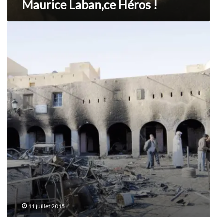
Maurice Laban,ce Héros !
Ghardaïa,
le
maillon
faible
?
11 juillet 2015