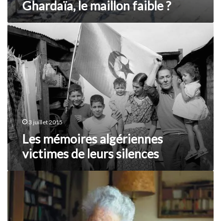
Ghardaïa, le maillon faible ?
Les
mémoires
algériennes
victimes
de
leurs
silences
3 juillet 2015
Les mémoires algériennes
victimes de leurs silences
Germaine
Tillion
et
ses
vies