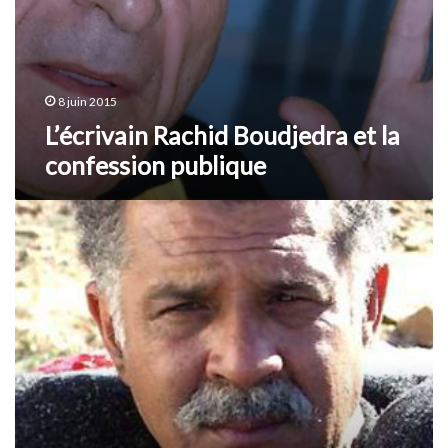
8 juin 2015
L’écrivain Rachid Boudjedra et la
confession publique
Axxam
awragh,
film
chaoui
d’Amor
Hakkar
(2008)