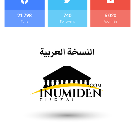
21 798
740
6 020
Fans
Followers
Abonnés