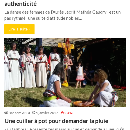
authenticité
La danse des femmes de l’Aurès , écrit Mathéa Gaudry , est un
pas rythmé , une suite d’attitude nobles…
Lire la suite »
Bassem ABDI
9 janvier 2017
2 416
Une cuiller à pot pour demander la pluie
« Ô taghnja ! Présente tes mains au ciel et demande à Dieu qu’il