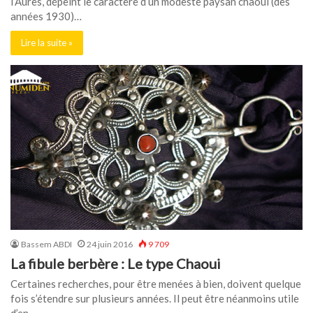
l’Aurès, dépeint le caractère d’un modeste paysan chaoui (des
années 1930)…
Lire la suite »
Bassem ABDI
24 juin 2016
9 709
La fibule berbère : Le type Chaoui
Certaines recherches, pour être menées à bien, doivent quelque
fois s’étendre sur plusieurs années. Il peut être néanmoins utile
d’en…