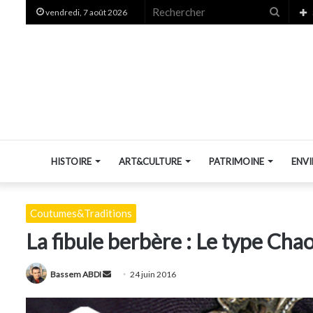
Recher
vendredi, 7 août 2026
HISTOIRE
ART&CULTURE
PATRIMOINE
ENV
Coutumes&Traditions
La fibule berbère : Le type Cha
Envoyer
Bassem ABDI
24 juin 2016
un
courriel