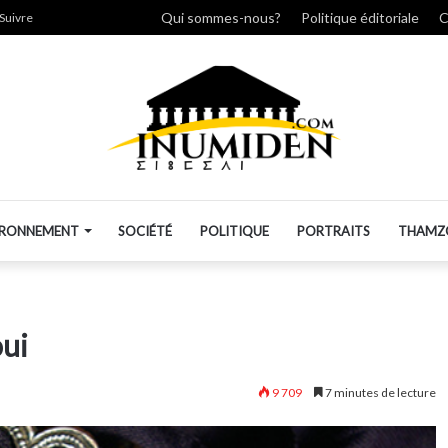
cher
Qui sommes-nous?
Politique éditoriale
C
Suivre
IRONNEMENT
SOCIÉTÉ
POLITIQUE
PORTRAITS
THAMZ
oui
9 709
7 minutes de lecture