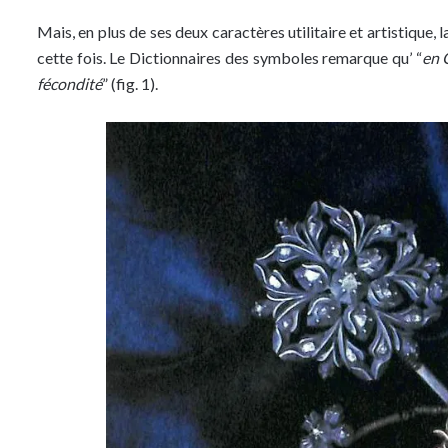
Mais, en plus de ses deux caractères utilitaire et artistique,
cette fois. Le Dictionnaires des symboles remarque qu’ “
en 
fécondité
” (fig. 1).