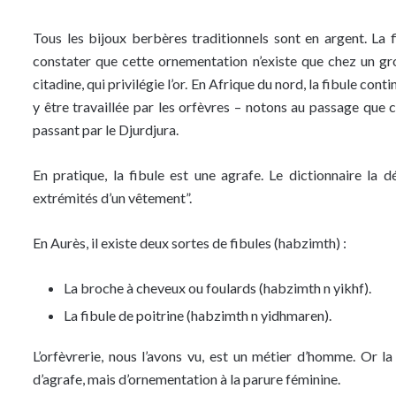
Tous les bijoux berbères traditionnels sont en argent. La f
constater que cette ornementation n’existe que chez un grou
citadine, qui privilégie l’or. En Afrique du nord, la fibule co
y être travaillée par les orfèvres – notons au passage que 
passant par le Djurdjura.
En pratique, la fibule est une agrafe. Le dictionnaire la 
extrémités d’un vêtement”.
En Aurès, il existe deux sortes de fibules (habzimth) :
La broche à cheveux ou foulards (habzimth n yikhf).
La fibule de poitrine (habzimth n yidhmaren).
L’orfèvrerie, nous l’avons vu, est un métier d’homme. Or la
d’agrafe, mais d’ornementation à la parure féminine.