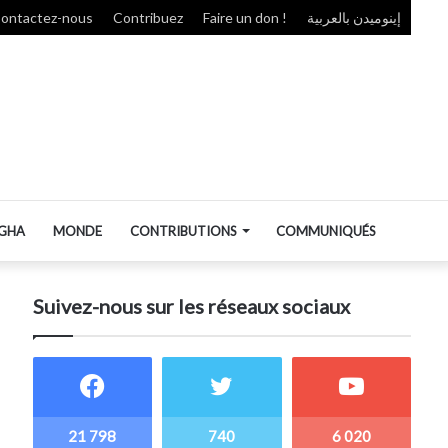
ontactez-nous
Contribuez
Faire un don !
إينوميدن بالعربية
GHA
MONDE
CONTRIBUTIONS
COMMUNIQUÉS
Suivez-nous sur les réseaux sociaux
21 798
740
6 020