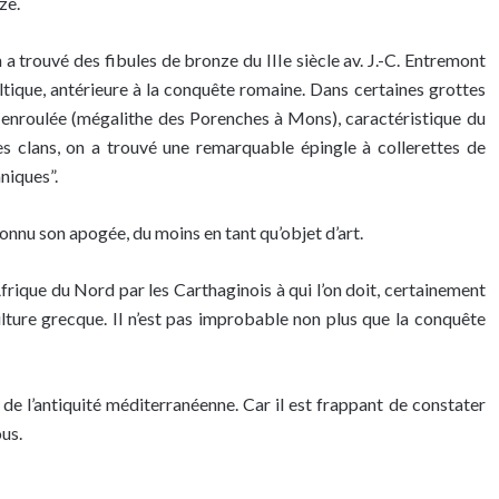
ze.
a trouvé des fibules de bronze du IIIe siècle av. J.-C. Entremont
eltique, antérieure à la conquête romaine. Dans certaines grottes
te enroulée (mégalithe des Porenches à Mons), caractéristique du
es clans, on a trouvé une remarquable épingle à collerettes de
niques”.
connu son apogée, du moins en tant qu’objet d’art.
Afrique du Nord par les Carthaginois à qui l’on doit, certainement
culture grecque. Il n’est pas improbable non plus que la conquête
de l’antiquité méditerranéenne. Car il est frappant de constater
ous.