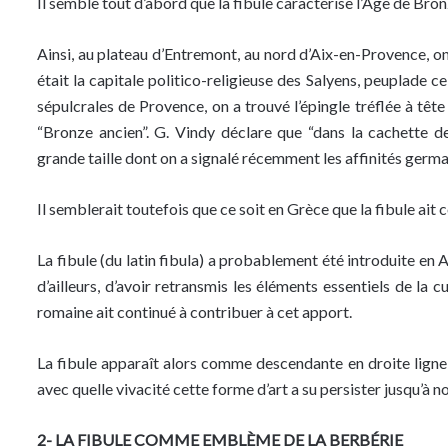
Il semble tout d’abord que la fibule caractérise l’Age de Bron
Ainsi, au plateau d’Entremont, au nord d’Aix-en-Provence, on 
était la capitale politico-religieuse des Salyens, peuplade c
sépulcrales de Provence, on a trouvé l’épingle tréflée à tê
“Bronze ancien”. G. Vindy déclare que “dans la cachette d
grande taille dont on a signalé récemment les affinités germa
Il semblerait toutefois que ce soit en Grèce que la fibule ait 
La fibule (du latin fibula) a probablement été introduite en 
d’ailleurs, d’avoir retransmis les éléments essentiels de la 
romaine ait continué à contribuer à cet apport.
La fibule apparaît alors comme descendante en droite ligne 
avec quelle vivacité cette forme d’art a su persister jusqu’à n
2- LA FIBULE COMME EMBLÈME DE LA BERBÉRIE