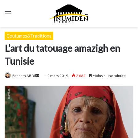
Menu
Coutumes&Traditions
L’art du tatouage amazigh en
Tunisie
Envoyer
Bassem ABDI
2 mars 2019
2 664
Moins d’une minute
un
courriel