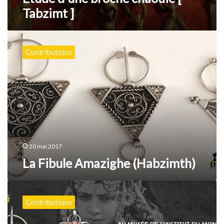
Tabzimt ]
La
Fibule
Contributions
Amazighe
(Habzimth)
20 mai 2017
La Fibule Amazighe (Habzimth)
La
Parure
Contributions
féminine
maghrébine