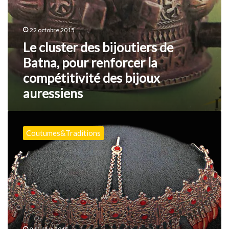
bijoux
auressiens
22 octobre 2015
Le cluster des bijoutiers de
Batna, pour renforcer la
compétitivité des bijoux
auressiens
Les
bijoux
Coutumes&Traditions
berbères
de
l’Algérie