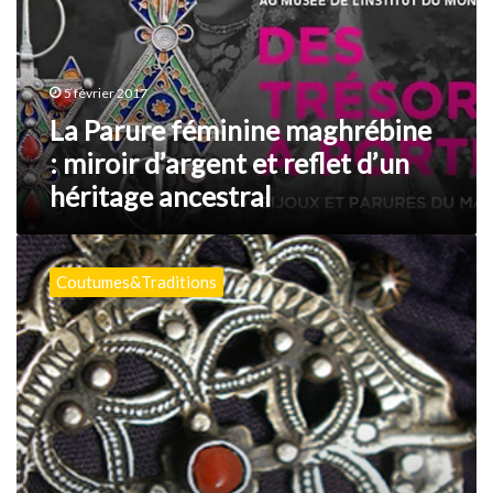
:
miroir
d’argent
et
5 février 2017
reflet
d’un
La Parure féminine maghrébine
héritage
: miroir d’argent et reflet d’un
ancestral
héritage ancestral
La
fibule
Coutumes&Traditions
berbère
:
Le
type
Chaoui