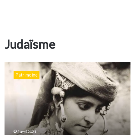
Judaïsme
La
Question
Patrimoine
des
Berbères
Juifs
5 avril 2021