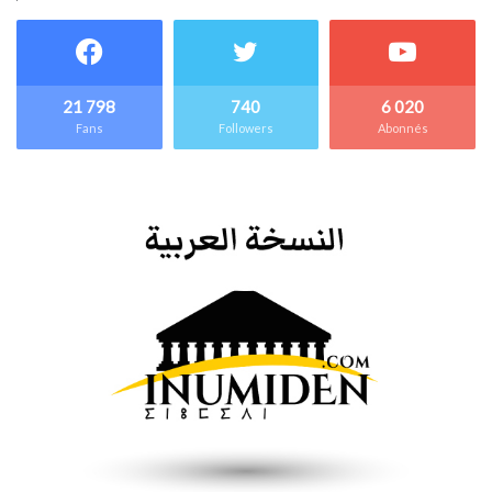
21 798
740
6 020
Fans
Followers
Abonnés