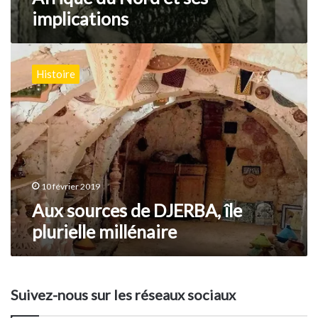
implications
Aux
sources
Histoire
de
DJERBA,
île
plurielle
millénaire
10 février 2019
Aux sources de DJERBA, île
plurielle millénaire
Suivez-nous sur les réseaux sociaux