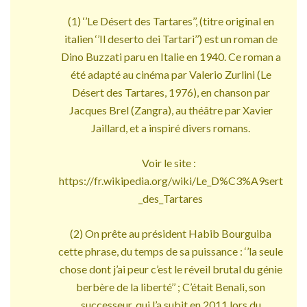
(1) ‘’Le Désert des Tartares’’, (titre original en
italien ‘’Il deserto dei Tartari’’) est un roman de
Dino Buzzati paru en Italie en 1940. Ce roman a
été adapté au cinéma par Valerio Zurlini (Le
Désert des Tartares, 1976), en chanson par
Jacques Brel (Zangra), au théâtre par Xavier
Jaillard, et a inspiré divers romans.
Voir le site :
https://fr.wikipedia.org/wiki/Le_D%C3%A9sert
_des_Tartares
(2) On prête au président Habib Bourguiba
cette phrase, du temps de sa puissance : ‘’la seule
chose dont j’ai peur c’est le réveil brutal du génie
berbère de la liberté’’ ; C’était Benali, son
successeur, qui l’a subit en 2011 lors du