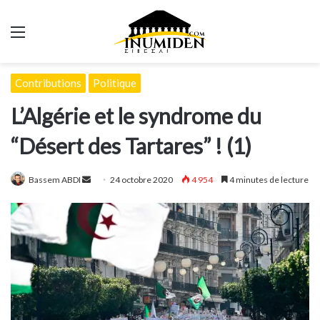
Menu
Contributions
Politique
L’Algérie et le syndrome du
“Désert des Tartares” ! (1)
Envoyer
Bassem ABDI
24 octobre 2020
4 954
4 minutes de lecture
un
courriel